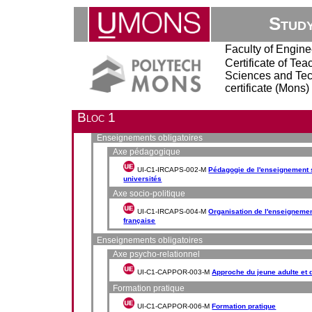
Stud
Faculty of Engine
Certificate of Te
Sciences and Tec
certificate (Mons)
Bloc 1
Enseignements obligatoires
Axe pédagogique
UI-C1-IRCAPS-002-M
Pédagogie de l'enseignement s
universités
Axe socio-politique
UI-C1-IRCAPS-004-M
Organisation de l'enseignem
française
Enseignements obligatoires
Axe psycho-relationnel
UI-C1-CAPPOR-003-M
Approche du jeune adulte et d
Formation pratique
UI-C1-CAPPOR-006-M
Formation pratique