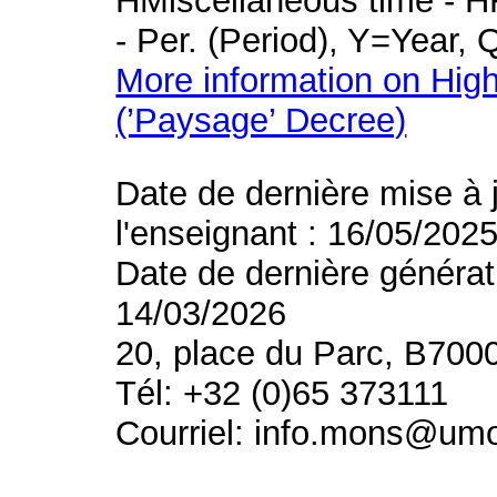
HMiscellaneous time - HR
- Per. (Period), Y=Year,
More information on High
(’Paysage’ Decree)
Date de dernière mise à 
l'enseignant : 16/05/202
Date de dernière générat
14/03/2026
20, place du Parc, B700
Tél: +32 (0)65 373111
Courriel: info.mons@um