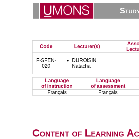
Stud
Asso
Code
Lecturer(s)
Lectu
F-SFEN-
DUROISIN
020
Natacha
Language
Language
of instruction
of assessment
Français
Français
Content of Learning Act