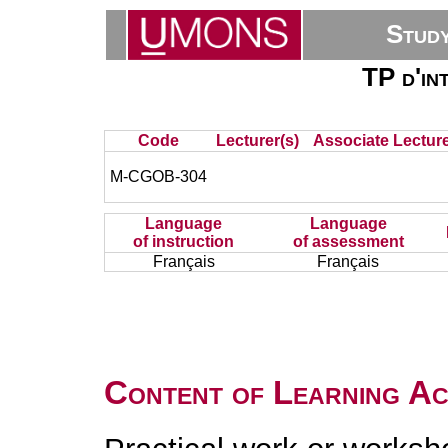
Stud
TP d'in
Code
Lecturer(s)
Associate Lecture
M-CGOB-304
Language
Language
of instruction
of assessment
Français
Français
Content of Learning Act