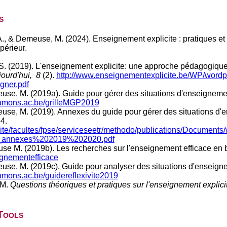
s
., & Demeuse, M. (2024). Enseignement explicite : pratiques et s
périeur.
 S. (2019). L'enseignement explicite: une approche pédagogique e
jourd'hui,
8
(2).
http://www.enseignementexplicite.be/WP/wor
gner.pdf
use, M. (2019a). Guide pour gérer des situations d'enseigneme
mons.ac.be/grilleMGP2019
use, M. (2019). Annexes du guide pour gérer des situations d'
4.
ite/facultes/fpse/serviceseetr/methodo/publications/Documents/
_annexes%202019%202020.pdf
e M. (2019b). Les recherches sur l'enseignement efficace en br
gnementefficace
use, M. (2019c). Guide pour analyser des situations d'enseign
mons.ac.be/guidereflexivite2019
 M.
Questions théoriques et pratiques sur l'enseignement explici
Tools