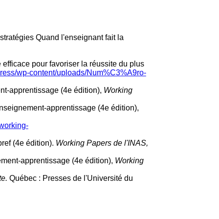
tratégies Quand l'enseignant fait la
fficace pour favoriser la réussite du plus
dpress/wp-content/uploads/Num%C3%A9ro-
nt-apprentissage (4e édition),
Working
enseignement-apprentissage (4e édition),
working-
ef (4e édition).
Working Papers de l'INAS,
ement-apprentissage (4e édition),
Working
te.
Québec : Presses de l'Université du