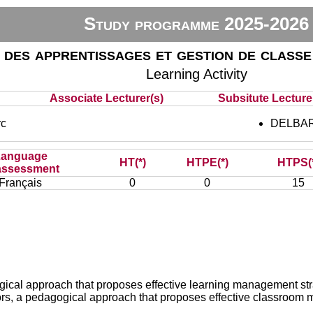
Study programme 2025-2026
 des apprentissages et gestion de classe
Learning Activity
Associate Lecturer(s)
Subsitute Lecturer
c
DELBART
Language
HT(*)
HTPE(*)
HTPS(
assessment
Français
0
0
15
agogical approach that proposes effective learning management st
aviors, a pedagogical approach that proposes effective classroo