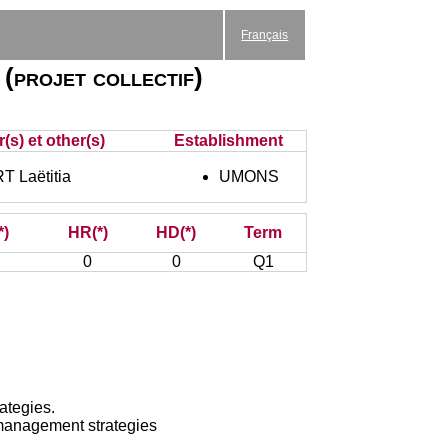
Français
 (projet collectif)
(s) et other(s)
Establishment
 Laëtitia
UMONS
*)
HR(*)
HD(*)
Term
0
0
Q1
rategies.
m management strategies