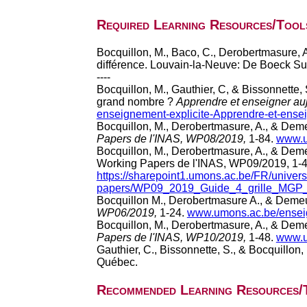
Required Learning Resources/Tool
Bocquillon, M., Baco, C., Derobertmasure, A
différence. Louvain-la-Neuve: De Boeck Su
----
Bocquillon, M., Gauthier, C, & Bissonnette,
grand nombre ?
Apprendre et enseigner au
enseignement-explicite-Apprendre-et-ensei
Bocquillon, M., Derobertmasure, A., & Deme
Papers de l'INAS, WP08/2019,
1‑84.
www.u
Bocquillon, M., Derobertmasure, A., & Deme
Working Papers de l'INAS, WP09/2019, 1-4
https://sharepoint1.umons.ac.be/FR/univers
papers/WP09_2019_Guide_4_grille_MGP
Bocquillon M., Derobertmasure A., & Demeus
WP06/2019,
1‑24.
www.umons.ac.be/ensei
Bocquillon, M., Derobertmasure, A., & Deme
Papers de l'INAS, WP10/2019,
1-48.
www.u
Gauthier, C., Bissonnette, S., & Bocquillon,
Québec.
Recommended Learning Resources/