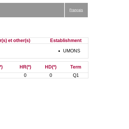
Français
(s) et other(s)
Establishment
UMONS
*)
HR(*)
HD(*)
Term
0
0
Q1