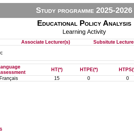
Study programme 2025-2026
Educational Policy Analysis
Learning Activity
Associate Lecturer(s)
Subsitute Lecturer
c
Language
HT(*)
HTPE(*)
HTPS(
assessment
Français
15
0
0
s