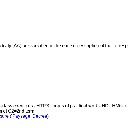
ivity (AA) are specified in the course description of the corr
in-class exercices - HTPS : hours of practical work - HD : HMisc
rm et Q2=2nd term
cture (’Paysage’ Decree)