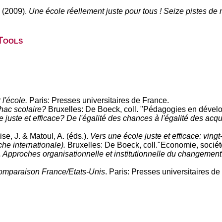
) (2009).
Une école réellement juste pour tous ! Seize pistes de 
Tools
 l'école.
Paris: Presses universitaires de France.
chac scolaire?
Bruxelles: De Boeck, coll. "Pédagogies en dével
re juste et efficace? De l'égalité des chances à l'égalité des acq
se, J. & Matoul, A. (éds.).
Vers une école juste et efficace: vingt
he internationale).
Bruxelles: De Boeck, coll."Economie, société
e. Approches organisationnelle et institutionnelle du changemen
comparaison France/Etats-Unis
. Paris: Presses universitaires de