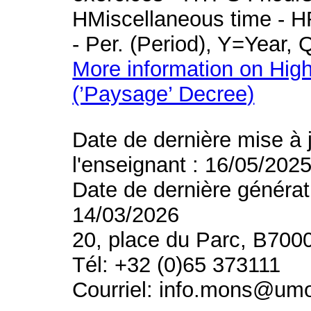
HMiscellaneous time - HR
- Per. (Period), Y=Year,
More information on High
(’Paysage’ Decree)
Date de dernière mise à 
l'enseignant : 16/05/202
Date de dernière générat
14/03/2026
20, place du Parc, B700
Tél: +32 (0)65 373111
Courriel: info.mons@um