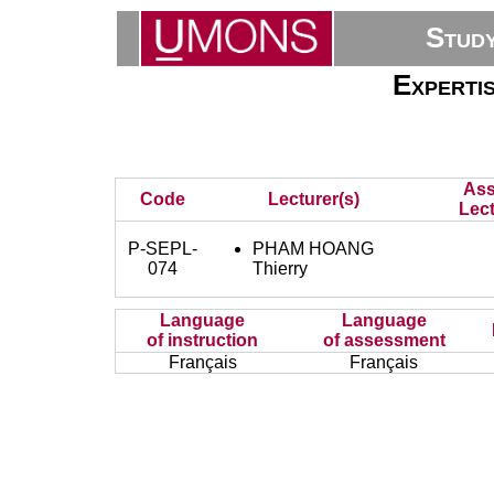
Stud
Experti
Ass
Code
Lecturer(s)
Lect
P-SEPL-
PHAM HOANG
074
Thierry
Language
Language
of instruction
of assessment
Français
Français