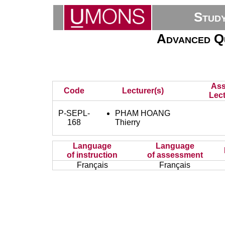
Stud
Advanced Qu
Ass
Code
Lecturer(s)
Lect
P-SEPL-
PHAM HOANG
168
Thierry
Language
Language
of instruction
of assessment
Français
Français