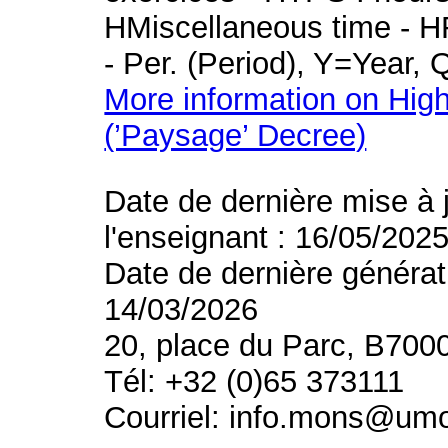
HMiscellaneous time - HR
- Per. (Period), Y=Year,
More information on High
(’Paysage’ Decree)
Date de dernière mise à 
l'enseignant : 16/05/202
Date de dernière générat
14/03/2026
20, place du Parc, B700
Tél: +32 (0)65 373111
Courriel: info.mons@um