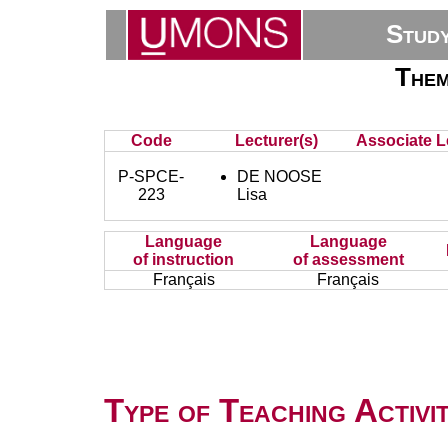
Stud
Them
Code
Lecturer(s)
Associate L
P-SPCE-
DE NOOSE
223
Lisa
Language
Language
of instruction
of assessment
Français
Français
Type of Teaching Activit