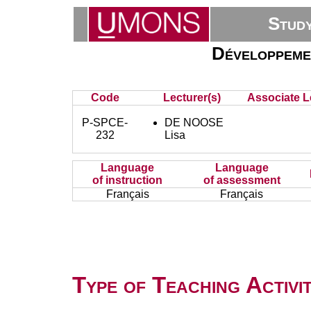
Stud
Développemen
Code
Lecturer(s)
Associate L
P-SPCE-
DE NOOSE
232
Lisa
Language
Language
of instruction
of assessment
Français
Français
Type of Teaching Activit