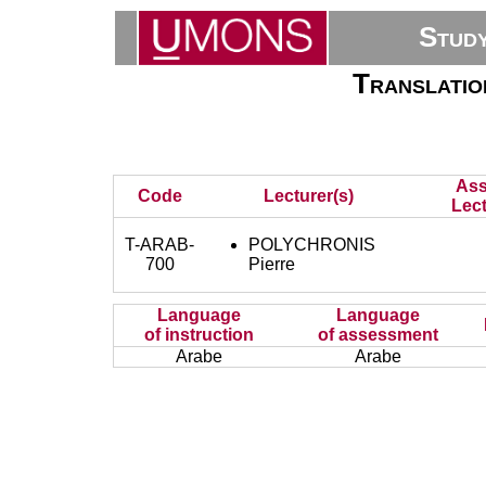
Stud
Translatio
Ass
Code
Lecturer(s)
Lect
T-ARAB-
POLYCHRONIS
700
Pierre
Language
Language
of instruction
of assessment
Arabe
Arabe