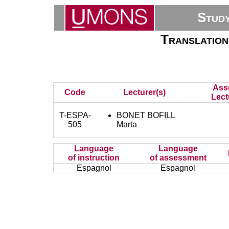
Stud
Translation
Ass
Code
Lecturer(s)
Lect
T-ESPA-
BONET BOFILL
505
Marta
Language
Language
of instruction
of assessment
Espagnol
Espagnol