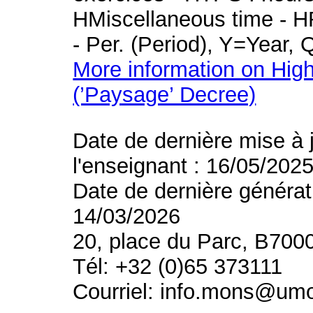
HMiscellaneous time - HR
- Per. (Period), Y=Year,
More information on High
(’Paysage’ Decree)
Date de dernière mise à 
l'enseignant : 16/05/202
Date de dernière générat
14/03/2026
20, place du Parc, B700
Tél: +32 (0)65 373111
Courriel: info.mons@um