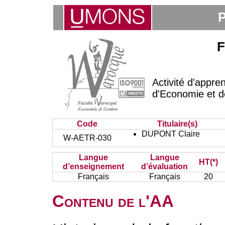
P
F
Activité d'appre
d'Economie et d
Code
Titulaire(s)
DUPONT Claire
W-AETR-030
Langue
Langue
HT(*)
d’enseignement
d’évaluation
Français
Français
20
Contenu de l'AA