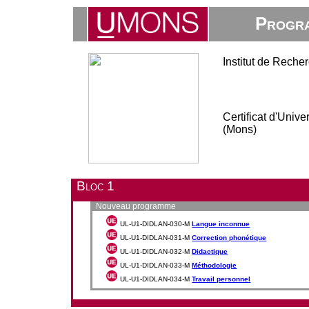
Progra
Institut de Rech
Certificat d'Univ
(Mons)
Bloc 1
Nouveau programme
UL-U1-DIDLAN-030-M
Langue inconnue
UL-U1-DIDLAN-031-M
Correction phonétique
UL-U1-DIDLAN-032-M
Didactique
UL-U1-DIDLAN-033-M
Méthodologie
UL-U1-DIDLAN-034-M
Travail personnel