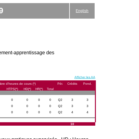
9
English
gnement-apprentissage des
Afficher les AA
re d’heures de cours (*)
Pér.
Crédits
Pond.
HTPS(*)
HD(*)
HR(*)
Total
0
0
0
0
Q2
3
3
0
0
0
0
Q2
3
3
0
0
0
0
Q2
4
4
10