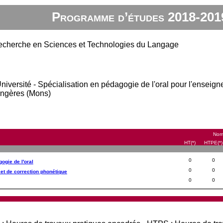
Programme d’études 2018-201
 Recherche en Sciences et Technologies du Langage
'Université - Spécialisation en pédagogie de l'oral pour l'ensei
angères (Mons)
Nomb
HT(*)
HTPE(*)
0
0
ogie de l'oral
0
0
et de correction phonétique
0
0