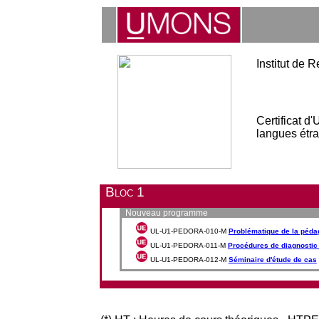
Institut de
Certificat d
langues étr
Bloc 1
Nouveau programme
UL-U1-PEDORA-010-M
Problématique de la pédag
UL-U1-PEDORA-011-M
Procédures de diagnostic 
UL-U1-PEDORA-012-M
Séminaire d'étude de cas