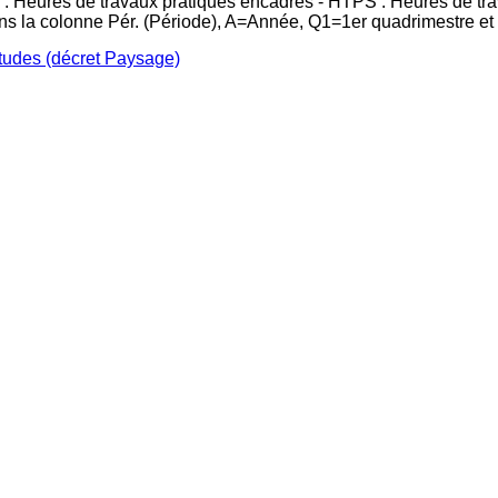
 : Heures de travaux pratiques encadrés - HTPS : Heures de tr
ans la colonne Pér. (Période), A=Année, Q1=1er quadrimestre e
études (décret Paysage)