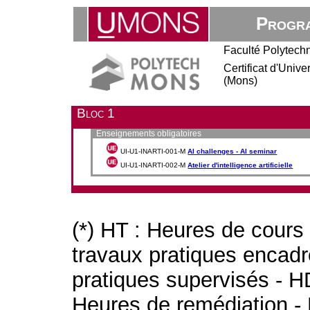
Progra
Faculté Polytech
Certificat d'Unive
(Mons)
Bloc 1
Enseignements obligatoires
UI-U1-INARTI-001-M
AI challenges - AI seminar
UI-U1-INARTI-002-M
Atelier d'intelligence artificielle
(*) HT : Heures de cours
travaux pratiques encad
pratiques supervisés - H
Heures de remédiation - 