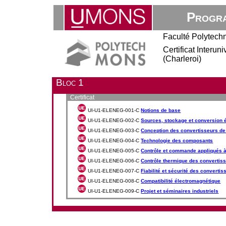
Progra
Faculté Polytech
Certificat Interun
(Charleroi)
Bloc 1
Certificat
UI-U1-ELENEG-001-C
Notions de base
UI-U1-ELENEG-002-C
Sources, stockage et conversion 
UI-U1-ELENEG-003-C
Conception des convertisseurs d
UI-U1-ELENEG-004-C
Technologie des composants
UI-U1-ELENEG-005-C
Contrôle et commande appliqués à
UI-U1-ELENEG-006-C
Contrôle thermique des convertis
UI-U1-ELENEG-007-C
Fiabilité et sécurité des converti
UI-U1-ELENEG-008-C
Compatibilité électromagnétique
UI-U1-ELENEG-009-C
Projet et séminaires industriels