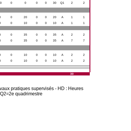
0
0
0
0
0
30
Q1
2
2
0
0
20
0
0
20
A
1
1
0
0
10
0
0
10
A
1
1
0
0
35
0
0
35
A
2
2
0
0
35
0
0
35
A
7
7
0
0
10
0
0
10
A
2
2
0
0
10
0
0
10
A
2
2
30
avaux pratiques supervisés - HD : Heures
t Q2=2e quadrimestre