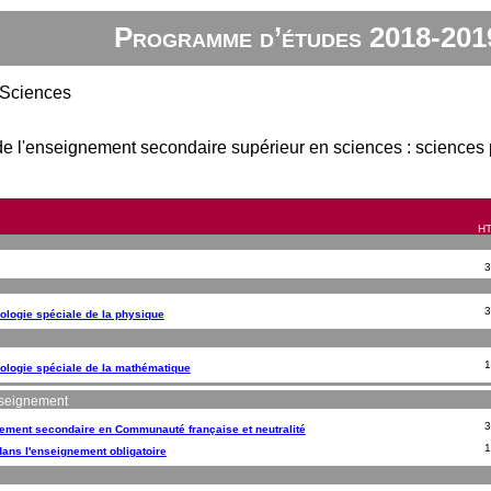
Programme d’études 2018-201
 Sciences
de l'enseignement secondaire supérieur en sciences : sciences
HT
3
3
logie spéciale de la physique
1
ologie spéciale de la mathématique
enseignement
3
nement secondaire en Communauté française et neutralité
1
dans l'enseignement obligatoire