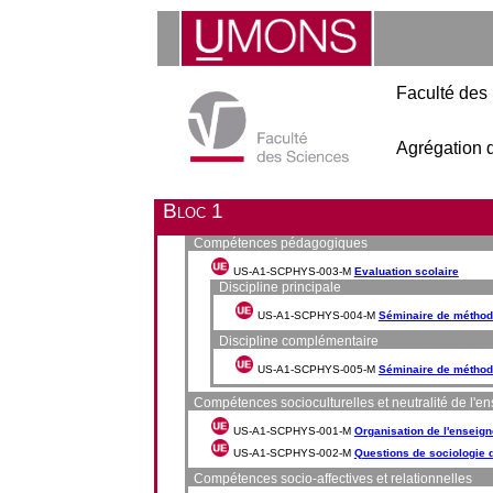
Faculté des
Agrégation 
Bloc 1
Compétences pédagogiques
US-A1-SCPHYS-003-M
Evaluation scolaire
Discipline principale
US-A1-SCPHYS-004-M
Séminaire de méthodo
Discipline complémentaire
US-A1-SCPHYS-005-M
Séminaire de méthod
Compétences socioculturelles et neutralité de l'
US-A1-SCPHYS-001-M
Organisation de l'enseig
US-A1-SCPHYS-002-M
Questions de sociologie 
Compétences socio-affectives et relationnelles