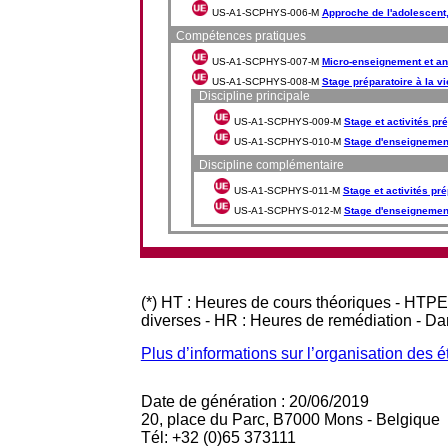
US-A1-SCPHYS-006-M
Approche de l'adolescent,
Compétences pratiques
US-A1-SCPHYS-007-M
Micro-enseignement et a
US-A1-SCPHYS-008-M
Stage préparatoire à la vi
Discipline principale
US-A1-SCPHYS-009-M
Stage et activités pr
US-A1-SCPHYS-010-M
Stage d'enseignemen
Discipline complémentaire
US-A1-SCPHYS-011-M
Stage et activités pr
US-A1-SCPHYS-012-M
Stage d'enseignemen
(*) HT : Heures de cours théoriques - HTPE
diverses - HR : Heures de remédiation - D
Plus d’informations sur l’organisation des 
Date de génération : 20/06/2019
20, place du Parc, B7000 Mons - Belgique
Tél: +32 (0)65 373111