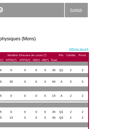
9
English
 physiques (Mons)
Afficher les AA
Nombre d’heures de cours (*)
Pér.
Crédits
Pond.
(*)
HTPE(*)
HTPS(*)
HD(*)
HR(*)
Total
0
0
0
0
0
30
Q1
2
2
0
30
0
0
0
60
A
5
5
5
0
0
0
0
15
A
2
2
5
0
0
0
0
35
Q1
2
2
5
15
0
0
0
30
Q2
2
2