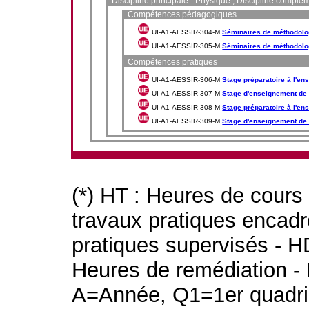
Discipline principale - Physique ; Discipline compl
Compétences pédagogiques
UI-A1-AESSIR-304-M
Séminaires de méthodolog
UI-A1-AESSIR-305-M
Séminaires de méthodolo
Compétences pratiques
UI-A1-AESSIR-306-M
Stage préparatoire à l'e
UI-A1-AESSIR-307-M
Stage d'enseignement de 
UI-A1-AESSIR-308-M
Stage préparatoire à l'e
UI-A1-AESSIR-309-M
Stage d'enseignement de
(*) HT : Heures de cours
travaux pratiques encad
pratiques supervisés - H
Heures de remédiation - 
A=Année, Q1=1er quadri