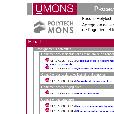
Progra
Faculté Polytech
Agrégation de l'
de l'ingénieur et
Bloc 1
Enseignements communs
Compétences socioculturelles et neutralité de l'ens
UI-A1-AESSIR-001-M
Organisation de l'enseignem
française et neutralité
UI-A1-AESSIR-002-M
Questions de sociologie dans 
Compétences socio-affectives et relationnelles
UI-A1-AESSIR-006-M
Approche de l'adolescent, vie
Compétences pédagogiques
UI-A1-AESSIR-003-M
Evaluation scolaire
Compétences pratiques
UI-A1-AESSIR-007-M
Micro-enseignement et analys
UI-A1-AESSIR-008-M
Stage préparatoire à la vie sc