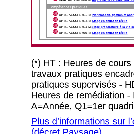
UP-A1-AESSPE-007-M
Approche de l'adolescent, vi
Compétences pratiques
UP-A1-AESSPE-013-M
Planification, gestion et an
UP-A1-AESSPE-014-M
Stage en situation réelle
UP-A1-AESSPE-011-M
Stage préparatoire à la vie s
UP-A1-AESSPE-901-M
Stage en situation réelle
(*) HT : Heures de cours
travaux pratiques encad
pratiques supervisés - H
Heures de remédiation - 
A=Année, Q1=1er quadri
Plus d’informations sur l
(décret Paysage)