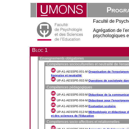
Progra
Faculté de Psych
Agrégation de l'
psychologiques et
Bloc 1
Enseignements obligatoires
Compétences socioculturelles et neutralité de l'ens
UP-A1-AESSPE-001-M
Organisation de l'enseigne
française et neutralité
UP-A1-AESSPE-002-M
Questions de sociologie dan
Compétences pédagogiques
UP-A1-AESSPE-003-M
Didactique de la communica
UP-A1-AESSPE-004-M
Didactique pour l'enseignem
UP-A1-AESSPE-005-M
Evaluation scolaire
UP-A1-AESSPE-012-M
Méthodologie et didactique 
et des sciences de l'éducation
Compétences socio-affectives et relationnelles