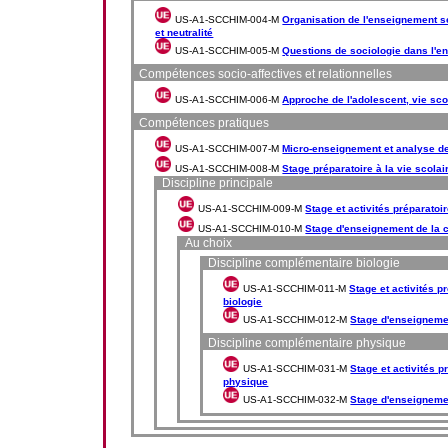
US-A1-SCCHIM-004-M
Organisation de l'enseignement 
et neutralité
US-A1-SCCHIM-005-M
Questions de sociologie dans l'e
Compétences socio-affectives et relationnelles
US-A1-SCCHIM-006-M
Approche de l'adolescent, vie sco
Compétences pratiques
US-A1-SCCHIM-007-M
Micro-enseignement et analyse d
US-A1-SCCHIM-008-M
Stage préparatoire à la vie scolai
Discipline principale
US-A1-SCCHIM-009-M
Stage et activités préparatoi
US-A1-SCCHIM-010-M
Stage d'enseignement de la 
Au choix
Discipline complémentaire biologie
US-A1-SCCHIM-011-M
Stage et activités p
biologie
US-A1-SCCHIM-012-M
Stage d'enseignemen
Discipline complémentaire physique
US-A1-SCCHIM-031-M
Stage et activités p
physique
US-A1-SCCHIM-032-M
Stage d'enseigneme