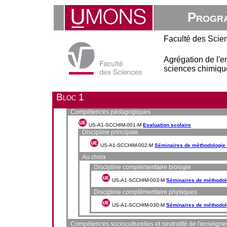
Progra
Faculté des Scie
Agrégation de l'
sciences chimiqu
Bloc 1
Compétences pédagogiques
US-A1-SCCHIM-001-M
Evaluation scolaire
Discipline principale
US-A1-SCCHIM-002-M
Séminaires de méthodologie 
Au choix
Discipline complémentaire biologie
US-A1-SCCHIM-003-M
Séminaires de méthodolo
Discipline complémentaire physiques
US-A1-SCCHIM-030-M
Séminaires de méthodolo
Compétences socioculturelles et neutralité de l'enseign