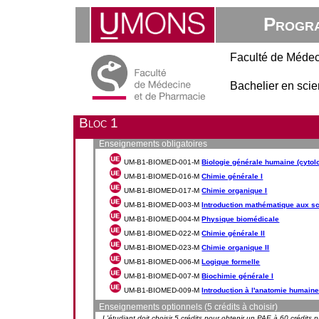
Progra
Faculté de Médec
Bachelier en sci
Bloc 1
Enseignements obligatoires
UM-B1-BIOMED-001-M
Biologie générale humaine (cytolo
UM-B1-BIOMED-016-M
Chimie générale I
UM-B1-BIOMED-017-M
Chimie organique I
UM-B1-BIOMED-003-M
Introduction mathématique aux sc
UM-B1-BIOMED-004-M
Physique biomédicale
UM-B1-BIOMED-022-M
Chimie générale II
UM-B1-BIOMED-023-M
Chimie organique II
UM-B1-BIOMED-006-M
Logique formelle
UM-B1-BIOMED-007-M
Biochimie générale I
UM-B1-BIOMED-009-M
Introduction à l'anatomie humain
Enseignements optionnels (5 crédits à choisir)
L'étudiant doit choisir 5 crédits pour obtenir un PAE à 60 crédits 