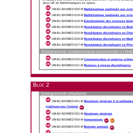
deux UE de Mathématiques en option.
UM-B1-BIOMED-005-M
Mathématique appliquée aux scie
UM-B1-BIOMED-018-M
Mathématique appliquée aux scien
UM-B1-BIOMED-019-M
Epistémologie des sciences bio
UM-B1-BIOMED-024-M
Remédiation disciplinaire en Biol
UM-B1-BIOMED-025-M
Remédiation disciplinaire en Chi
UM-B1-BIOMED-026-M
Remédiation disciplinaire en Ma
UM-B1-BIOMED-027-M
Remédiation disciplinaire en Phy
Enseignements complémentaires recommandés à l'étudia
UM-B1-BIOMED-020-M
Communication et analyse critique
UM-B1-BIOMED-021-M
Remises à niveau disciplinaires
Bloc 2
Enseignements obligatoires
UM-B2-BIOMED-001-M
Biochimie générale II et méthodes
n'utilisant pas l'animal
UM-B2-BIOMED-002-M
Histologie générale
UM-B2-BIOMED-004-M
Immunologie
UM-B2-BIOMED-005-M
Biologie animale