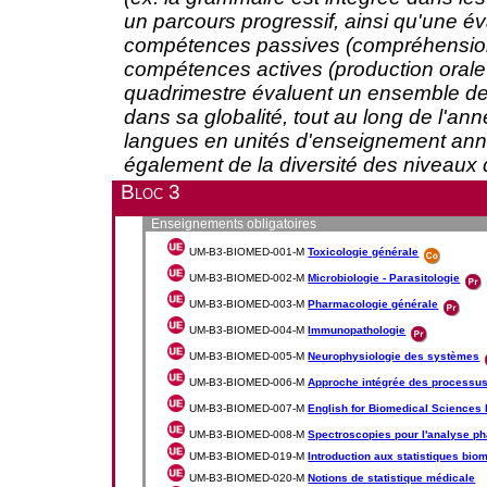
un parcours progressif, ainsi qu'une é
compétences passives (compréhension à 
compétences actives (production orale
quadrimestre évaluent un ensemble de '
dans sa globalité, tout au long de l'an
langues en unités d'enseignement annu
également de la diversité des niveaux 
Bloc 3
Enseignements obligatoires
UM-B3-BIOMED-001-M
Toxicologie générale
UM-B3-BIOMED-002-M
Microbiologie - Parasitologie
UM-B3-BIOMED-003-M
Pharmacologie générale
UM-B3-BIOMED-004-M
Immunopathologie
UM-B3-BIOMED-005-M
Neurophysiologie des systèmes
UM-B3-BIOMED-006-M
Approche intégrée des processus
UM-B3-BIOMED-007-M
English for Biomedical Sciences I
UM-B3-BIOMED-008-M
Spectroscopies pour l'analyse p
UM-B3-BIOMED-019-M
Introduction aux statistiques bio
UM-B3-BIOMED-020-M
Notions de statistique médicale