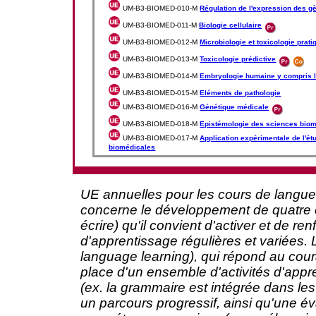
UM-B3-BIOMED-010-M
Régulation de l'expression des g
UM-B3-BIOMED-011-M
Biologie cellulaire
UM-B3-BIOMED-012-M
Microbiologie et toxicologie prat
UM-B3-BIOMED-013-M
Toxicologie prédictive
UM-B3-BIOMED-014-M
Embryologie humaine y compris 
UM-B3-BIOMED-015-M
Eléments de pathologie
UM-B3-BIOMED-016-M
Génétique médicale
UM-B3-BIOMED-018-M
Epistémologie des sciences bio
UM-B3-BIOMED-017-M
Application expérimentale de l'ét
biomédicales
UE annuelles pour les cours de langue
concerne le développement de quatre c
écrire) qu'il convient d'activer et de r
d'apprentissage régulières et variées.
language learning), qui répond au cou
place d'un ensemble d'activités d'appr
(ex. la grammaire est intégrée dans les 
un parcours progressif, ainsi qu'une é