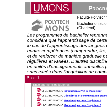
Progra
Faculté Polytech
Bachelier en scien
(Charleroi)
Les programmes de bachelier reprenne
considère que l'apprentissage de certai
le cas de l'apprentissage des langues
quatre compétences (comprendre, lire, pa
et de renforcer de manière graduelle p
régulières et variées. D'autres discipl
en unités d'enseignements annuelles 
sans excès dans l'acquisition de com
Bloc 1
Enseignements obligatoires
UI-B1-IRCIVI-001-C
Introduction à l'Art de l'Ingénieur
UI-B1-IRCIVI-002-C
Géométries et communication graph
UI-B1-IRCIVI-003-C
Mathématique pour l'ingénieur 1
UI-B1-IRCIVI-004-C
Mathématique pour l'ingénieur 2