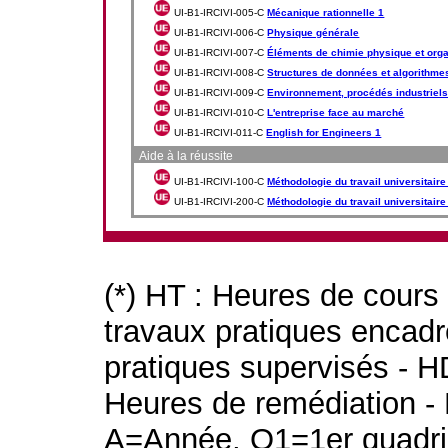
UI-B1-IRCIVI-005-C
Mécanique rationnelle 1
UI-B1-IRCIVI-006-C
Physique générale
UI-B1-IRCIVI-007-C
Éléments de chimie physique et org
UI-B1-IRCIVI-008-C
Structures de données et algorithme
UI-B1-IRCIVI-009-C
Environnement, procédés industriel
UI-B1-IRCIVI-010-C
L'entreprise face au marché
UI-B1-IRCIVI-011-C
English for Engineers 1
Aide à la réussite
UI-B1-IRCIVI-100-C
Méthodologie du travail universitaire
UI-B1-IRCIVI-200-C
Méthodologie du travail universitaire
(*) HT : Heures de cours
travaux pratiques encad
pratiques supervisés - H
Heures de remédiation - 
A=Année, Q1=1er quadri