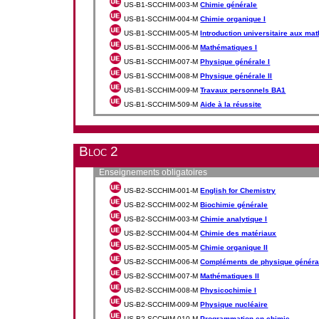
US-B1-SCCHIM-003-M
Chimie générale
US-B1-SCCHIM-004-M
Chimie organique I
US-B1-SCCHIM-005-M
Introduction universitaire aux ma
US-B1-SCCHIM-006-M
Mathématiques I
US-B1-SCCHIM-007-M
Physique générale I
US-B1-SCCHIM-008-M
Physique générale II
US-B1-SCCHIM-009-M
Travaux personnels BA1
US-B1-SCCHIM-509-M
Aide à la réussite
Bloc 2
Enseignements obligatoires
US-B2-SCCHIM-001-M
English for Chemistry
US-B2-SCCHIM-002-M
Biochimie générale
US-B2-SCCHIM-003-M
Chimie analytique I
US-B2-SCCHIM-004-M
Chimie des matériaux
US-B2-SCCHIM-005-M
Chimie organique II
US-B2-SCCHIM-006-M
Compléments de physique généra
US-B2-SCCHIM-007-M
Mathématiques II
US-B2-SCCHIM-008-M
Physicochimie I
US-B2-SCCHIM-009-M
Physique nucléaire
US-B2-SCCHIM-010-M
Programmation en chimie