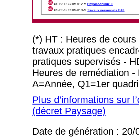
US-B3-SCCHIM-012-M
Physicochimie II
US-B3-SCCHIM-013-M
Travaux personnels BA3
(*) HT : Heures de cours
travaux pratiques encad
pratiques supervisés - H
Heures de remédiation - 
A=Année, Q1=1er quadri
Plus d’informations sur l
(décret Paysage)
Date de génération : 20/