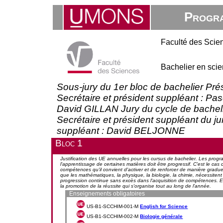
Progra
Faculté des Scie
Bachelier en sci
Sous-jury du 1er bloc de bachelier Pr
Secrétaire et président suppléant : P
David GILLAN Jury du cycle de bachel
Secrétaire et président suppléant du 
suppléant : David BELJONNE
Bloc 1
Justification des UE annuelles pour les cursus de bachelier. Les pro
l'apprentissage de certaines matières doit être progressif. C'est le c
compétences qu'il convient d'activer et de renforcer de manière graduell
que les mathématiques, la physique, la biologie, la chimie, nécessite
progression continue sans excès dans l'acquisition de compétences. E
la promotion de la réussite qui s'organise tout au long de l'année.
Enseignements obligatoires
US-B1-SCCHIM-001-M
English for Science
US-B1-SCCHIM-002-M
Biologie générale