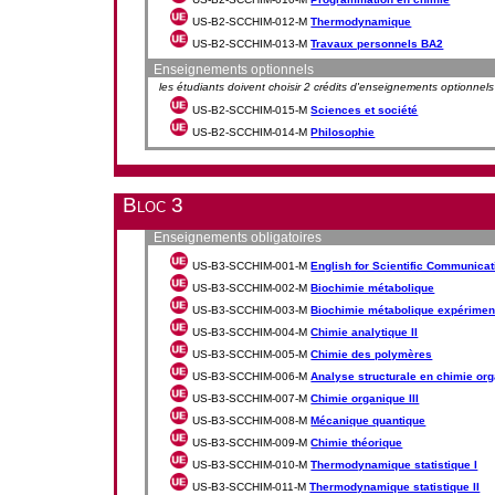
US-B2-SCCHIM-012-M
Thermodynamique
US-B2-SCCHIM-013-M
Travaux personnels BA2
Enseignements optionnels
les étudiants doivent choisir 2 crédits d'enseignements optionnels
US-B2-SCCHIM-015-M
Sciences et société
US-B2-SCCHIM-014-M
Philosophie
Bloc 3
Enseignements obligatoires
US-B3-SCCHIM-001-M
English for Scientific Communicat
US-B3-SCCHIM-002-M
Biochimie métabolique
US-B3-SCCHIM-003-M
Biochimie métabolique expérimen
US-B3-SCCHIM-004-M
Chimie analytique II
US-B3-SCCHIM-005-M
Chimie des polymères
US-B3-SCCHIM-006-M
Analyse structurale en chimie or
US-B3-SCCHIM-007-M
Chimie organique III
US-B3-SCCHIM-008-M
Mécanique quantique
US-B3-SCCHIM-009-M
Chimie théorique
US-B3-SCCHIM-010-M
Thermodynamique statistique I
US-B3-SCCHIM-011-M
Thermodynamique statistique II