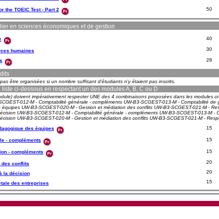
50
r the TOEIC Test - Part 2
lier en sciences économiques et de gestion
40
e
30
rces humaines
28
s
dits
s être organisées si un nombre suffisant d'étudiants n'y étaient pas inscrits.
la liste ci-dessous en respectant un des modules A, B, C ou D
 1 module) doivent impérativement respecter UNE des 4 combinaisons proposées dans les module
GEST-012-M - Comptabilité générale - compléments UW-B3-SCGEST-013-M - Comptabilité de g
uipes UW-B3-SCGEST-020-M - Gestion et médiation des conflits UW-B3-SCGEST-021-M - Respon
écision UW-B3-SCGEST-012-M - Comptabilité générale - compléments UW-B3-SCGEST-013-M - Co
cision UW-B3-SCGEST-020-M - Gestion et médiation des conflits UW-B3-SCGEST-021-M - Respons
15
agogique des équipes
15
ale - compléments
15
tion - compléments
20
 des conflits
20
à la décision
15
tale des entreprises