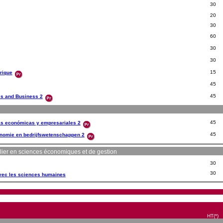
30
20
30
60
30
30
15
rique
45
45
cs and Business 2
45
as económicas y empresariales 2
45
nomie en bedrijfswetenschappen 2
lier en sciences économiques et de gestion
30
30
avec les sciences humaines
HT(*)