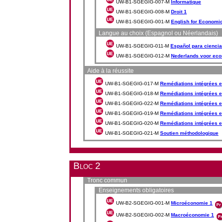
UW-B1-SGEGIG-007-M
Informatique
UW-B1-SGEGIG-008-M
Droit 1
UW-B1-SGEGIG-001-M
English for Economi
Langue au choix (Espagnol ou Néerlandais)
UW-B1-SGEGIG-011-M
Español para cienci
UW-B1-SGEGIG-012-M
Nederlands voor eco
Aide à la réussite
UW-B1-SGEGIG-017-M
Remédiations intégrées e
UW-B1-SGEGIG-018-M
Remédiations intégrées e
UW-B1-SGEGIG-022-M
Remédiations intégrées e
UW-B1-SGEGIG-019-M
Remédiations intégrées e
UW-B1-SGEGIG-020-M
Remédiations intégrées en
UW-B1-SGEGIG-021-M
Soutien méthodologique
Bloc 2
Tronc commun
Enseignements obligatoires
UW-B2-SGEGIG-001-M
Microéconomie 1
UW-B2-SGEGIG-002-M
Macroéconomie 1