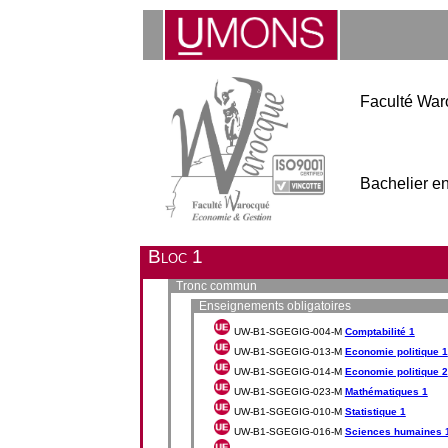
Faculté War
Bachelier e
Bloc 1
Tronc commun
Enseignements obligatoires
UW-B1-SGEGIG-004-M
Comptabilité 1
UW-B1-SGEGIG-013-M
Economie politique 1
UW-B1-SGEGIG-014-M
Economie politique 2
UW-B1-SGEGIG-023-M
Mathématiques 1
UW-B1-SGEGIG-010-M
Statistique 1
UW-B1-SGEGIG-016-M
Sciences humaines 