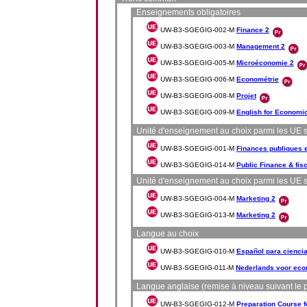
Enseignements obligatoires
UW-B3-SGEGIG-002-M
Finance 2
UW-B3-SGEGIG-003-M
Management 2
UW-B3-SGEGIG-005-M
Microéconomie 2
UW-B3-SGEGIG-006-M
Econométrie
UW-B3-SGEGIG-008-M
Projet
UW-B3-SGEGIG-009-M
English for Economi
Unité d'enseignement au choix parmi les UE su
UW-B3-SGEGIG-001-M
Finances publiques et
UW-B3-SGEGIG-014-M
Public Finance & fisc
Unité d'enseignement au choix parmi les UE su
UW-B3-SGEGIG-004-M
Marketing 2
UW-B3-SGEGIG-013-M
Marketing 2
Langue au choix
UW-B3-SGEGIG-010-M
Español para cienci
UW-B3-SGEGIG-011-M
Nederlands voor eco
Langue anglaise (remise à niveau suivant le pr
UW-B3-SGEGIG-012-M
Preparation Course fo