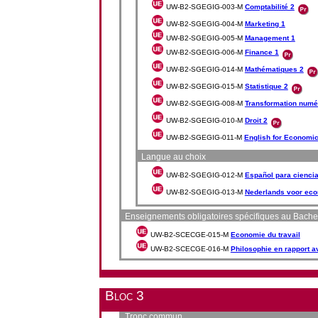
UW-B2-SGEGIG-003-M
Comptabilité 2
UW-B2-SGEGIG-004-M
Marketing 1
UW-B2-SGEGIG-005-M
Management 1
UW-B2-SGEGIG-006-M
Finance 1
UW-B2-SGEGIG-014-M
Mathématiques 2
UW-B2-SGEGIG-015-M
Statistique 2
UW-B2-SGEGIG-008-M
Transformation numé
UW-B2-SGEGIG-010-M
Droit 2
UW-B2-SGEGIG-011-M
English for Economi
Langue au choix
UW-B2-SGEGIG-012-M
Español para cienci
UW-B2-SGEGIG-013-M
Nederlands voor eco
Enseignements obligatoires spécifiques au Bache
UW-B2-SCECGE-015-M
Economie du travail
UW-B2-SCECGE-016-M
Philosophie en rapport 
Bloc 3
Tronc commun