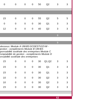
0
0
0
0
50
Q2
3
3
15
0
0
0
55
Q2
5
5
0
0
0
0
30
Q1
3
3
12
0
0
0
40
Q2
3
3
9
9
s ci-dessous: Module A UW-B3-SCGEST-015-M -
estion - compléments Module B UW-B3-
sabilité sociétale des entreprises Module C
mptabilité de gestion - compléments Module D
abilité sociétale des entreprises
15
0
0
0
30
Q1,Q2
3
3
15
0
0
0
30
Q1
3
3
15
0
0
0
30
Q1
3
3
10
0
0
0
30
Q2
3
3
10
0
0
0
30
Q2
3
3
15
0
0
0
30
Q2
3
3
62