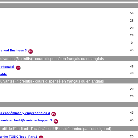
56
28
20
28
0
45
cs and Business 3
ivantes (6 crédits) - cours dispensé en français ou en anglais
48
 fiscalité
48
alité
ivantes (4 crédits) - cours dispensé en français ou en anglais
20
20
45
as económicas y empresariales 3
45
nomie en bedrijfswetenschappen 3
ofil de l'étudiant - l'accès à ces UE est déterminé par l'enseignant)
25
r the TOEIC Test - Part 1