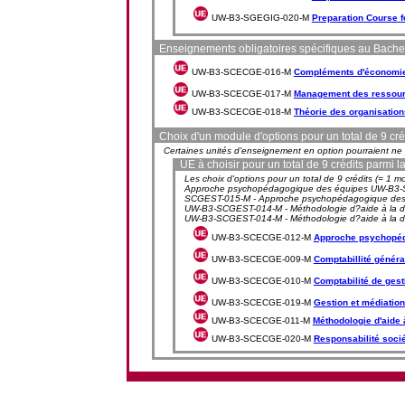
UW-B3-SGEGIG-020-M
Preparation Course fo
Enseignements obligatoires spécifiques au Bache
UW-B3-SCECGE-016-M
Compléments d'économi
UW-B3-SCECGE-017-M
Management des ressou
UW-B3-SCECGE-018-M
Théorie des organisation
Choix d'un module d'options pour un total de 9 cré
Certaines unités d'enseignement en option pourraient ne pa
UE à choisir pour un total de 9 crédits parmi 
Les choix d'options pour un total de 9 crédits (=
Approche psychopédagogique des équipes UW-B3-SC
SCGEST-015-M - Approche psychopédagogique des éq
UW-B3-SCGEST-014-M - Méthodologie d?aide à la d
UW-B3-SCGEST-014-M - Méthodologie d?aide à la dé
UW-B3-SCECGE-012-M
Approche psychopéd
UW-B3-SCECGE-009-M
Comptabillité génér
UW-B3-SCECGE-010-M
Comptabilité de ges
UW-B3-SCECGE-019-M
Gestion et médiation
UW-B3-SCECGE-011-M
Méthodologie d'aide 
UW-B3-SCECGE-020-M
Responsabilité socié