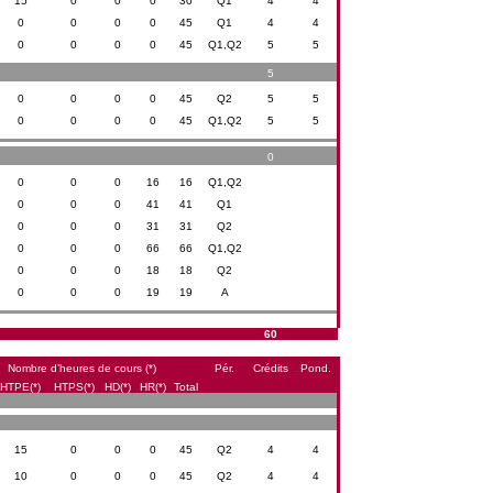
15
0
0
0
30
Q1
4
4
0
0
0
0
45
Q1
4
4
0
0
0
0
45
Q1,Q2
5
5
5
0
0
0
0
45
Q2
5
5
0
0
0
0
45
Q1,Q2
5
5
0
0
0
0
16
16
Q1,Q2
0
0
0
41
41
Q1
0
0
0
31
31
Q2
0
0
0
66
66
Q1,Q2
0
0
0
18
18
Q2
0
0
0
19
19
A
60
Nombre d’heures de cours (*)
Pér.
Crédits
Pond.
HTPE(*)
HTPS(*)
HD(*)
HR(*)
Total
15
0
0
0
45
Q2
4
4
10
0
0
0
45
Q2
4
4