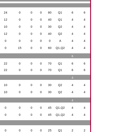
24
0
0
0
80
Q1
6
6
12
0
0
0
40
Q1
4
4
10
0
0
0
30
Q2
4
4
12
0
0
0
40
Q2
4
4
0
0
0
0
0
A
4
4
0
15
0
0
60
Q1,Q2
4
4
6
22
0
0
0
70
Q1
6
6
22
0
0
0
70
Q1
6
6
4
10
0
0
0
30
Q2
4
4
10
0
0
0
30
Q2
4
4
4
0
0
0
0
45
Q1,Q2
4
4
0
0
0
0
45
Q1,Q2
4
4
0
0
0
0
25
Q1
2
2