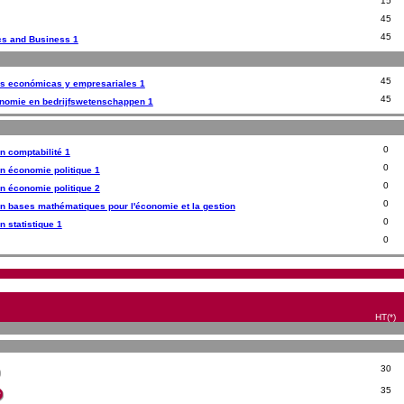
15
45
45
cs and Business 1
45
as económicas y empresariales 1
45
nomie en bedrijfswetenschappen 1
0
n comptabilité 1
0
n économie politique 1
0
n économie politique 2
0
n bases mathématiques pour l'économie et la gestion
0
 statistique 1
0
HT(*)
30
35