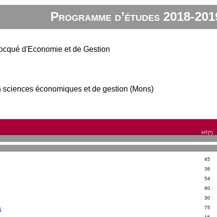
Programme d’études 2018-201
ocqué d'Economie et de Gestion
n sciences économiques et de gestion (Mons)
HT(*)
45
36
54
60
30
75
1