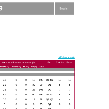
9
English
Afficher les AA
Nombre d’heures de cours (*)
Pér.
Crédits
Pond.
HTPE(*)
HTPS(*)
HD(*)
HR(*)
Total
45
0
0
10
100
Q1,Q2
10
10
22
0
0
32
90
Q1
5
5
23
0
0
28
105
Q2
7
7
45
0
0
60
165
Q1,Q2
8
8
30
0
0
18
78
Q1,Q2
4
4
0
0
0
0
75
Q2
8
8