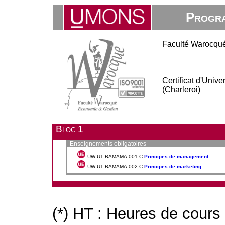
Progra
Faculté Warocqué
Certificat d'Univ
(Charleroi)
Bloc 1
Enseignements obligatoires
UW-U1-BAMAMA-001-C
Principes de management
UW-U1-BAMAMA-002-C
Principes de marketing
(*) HT : Heures de cours