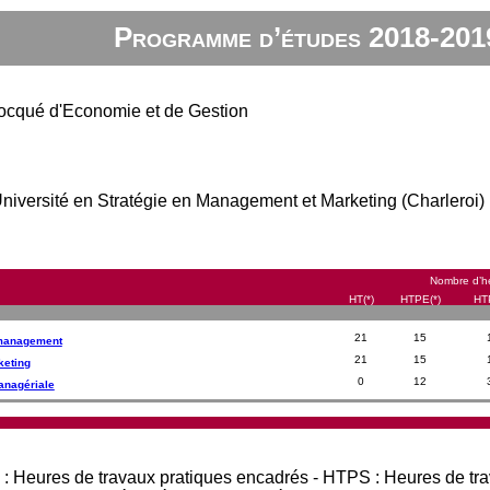
Programme d’études 2018-201
ocqué d'Economie et de Gestion
'Université en Stratégie en Management et Marketing (Charleroi)
Nombre d’he
HT(*)
HTPE(*)
HT
21
15
n management
21
15
keting
0
12
anagériale
 : Heures de travaux pratiques encadrés - HTPS : Heures de tr