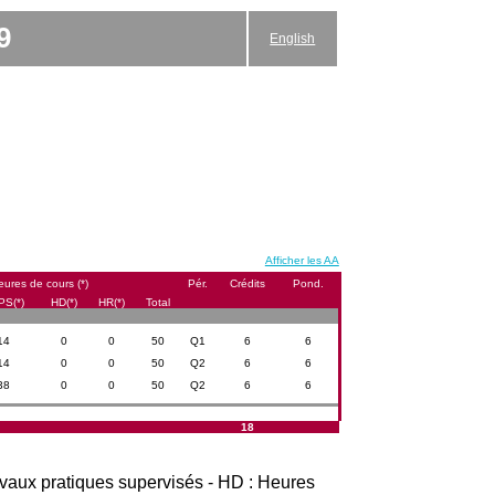
9
English
Afficher les AA
ures de cours (*)
Pér.
Crédits
Pond.
PS(*)
HD(*)
HR(*)
Total
14
0
0
50
Q1
6
6
14
0
0
50
Q2
6
6
38
0
0
50
Q2
6
6
18
avaux pratiques supervisés - HD : Heures