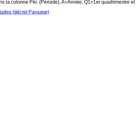
ans la colonne Pér. (Période), A=Année, Q1=1er quadrimestre e
études (décret Paysage)