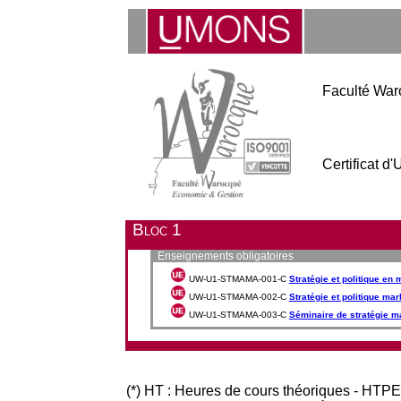
Faculté War
Certificat d
Bloc 1
Enseignements obligatoires
UW-U1-STMAMA-001-C
Stratégie et politique e
UW-U1-STMAMA-002-C
Stratégie et politique mar
UW-U1-STMAMA-003-C
Séminaire de stratégie m
(*) HT : Heures de cours théoriques - HTPE