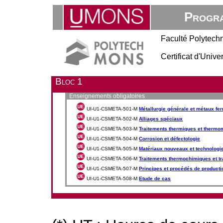
Progra
Faculté Polytech
Certificat d'Univ
Bloc 1
Enseignements obligatoires
UI-U1-CSMETA-501-M
Métallurgie générale et métaux fe
UI-U1-CSMETA-502-M
Alliages spéciaux
UI-U1-CSMETA-503-M
Traitements thermiques et thermo
UI-U1-CSMETA-504-M
Corrosion et défectologie
UI-U1-CSMETA-505-M
Matériaux nouveaux et technolog
UI-U1-CSMETA-506-M
Traitements thermochimiques et tr
UI-U1-CSMETA-507-M
Principes et procédés de producti
UI-U1-CSMETA-508-M
Etude de cas