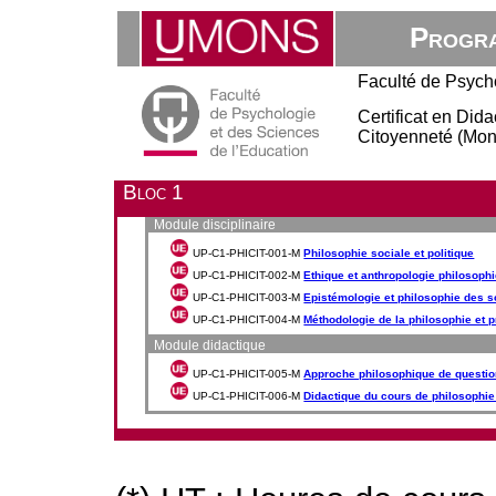
Progra
Faculté de Psych
Certificat en Did
Citoyenneté (Mon
Bloc 1
Module disciplinaire
UP-C1-PHICIT-001-M
Philosophie sociale et politique
UP-C1-PHICIT-002-M
Ethique et anthropologie philosoph
UP-C1-PHICIT-003-M
Epistémologie et philosophie des 
UP-C1-PHICIT-004-M
Méthodologie de la philosophie et p
Module didactique
UP-C1-PHICIT-005-M
Approche philosophique de questio
UP-C1-PHICIT-006-M
Didactique du cours de philosophie