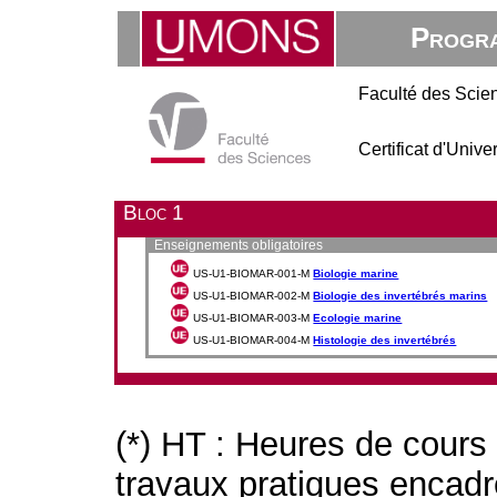
Progra
Faculté des Scie
Certificat d'Univ
Bloc 1
Enseignements obligatoires
US-U1-BIOMAR-001-M
Biologie marine
US-U1-BIOMAR-002-M
Biologie des invertébrés marins
US-U1-BIOMAR-003-M
Ecologie marine
US-U1-BIOMAR-004-M
Histologie des invertébrés
(*) HT : Heures de cours
travaux pratiques encad