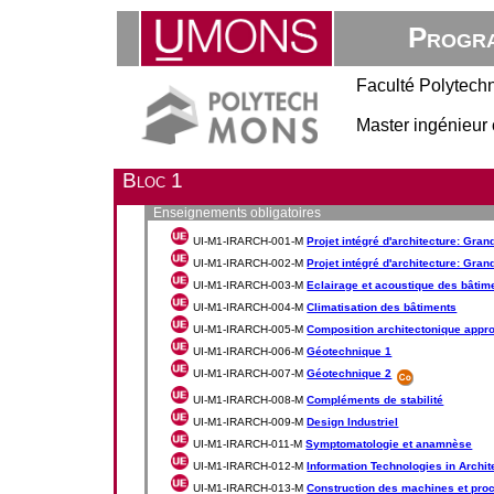
Progra
Faculté Polytech
Master ingénieur 
Bloc 1
Enseignements obligatoires
UI-M1-IRARCH-001-M
Projet intégré d'architecture: Gran
UI-M1-IRARCH-002-M
Projet intégré d'architecture: Gran
UI-M1-IRARCH-003-M
Eclairage et acoustique des bâtim
UI-M1-IRARCH-004-M
Climatisation des bâtiments
UI-M1-IRARCH-005-M
Composition architectonique appro
UI-M1-IRARCH-006-M
Géotechnique 1
UI-M1-IRARCH-007-M
Géotechnique 2
UI-M1-IRARCH-008-M
Compléments de stabilité
UI-M1-IRARCH-009-M
Design Industriel
UI-M1-IRARCH-011-M
Symptomatologie et anamnèse
UI-M1-IRARCH-012-M
Information Technologies in Archit
UI-M1-IRARCH-013-M
Construction des machines et proc