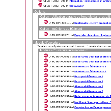
UI-M2-IRARCH-006-M
Information Technologies in Archit
UI-M2-IRARCH-007-M
Restauration
Options
Option - Utilisation durable de l'énergie dans les bât
UI-M2-IRARCH-101-M
Sustainable energy production
Option - Ingénierie du bâtiment
UI-M2-IRARCH-201-M
Projet d'architecture - Ingénie
Module d'ouverture
L'étudiant sera également amené à choisir 10 crédits dans les m
Modules d'ouverture internationaux
UI-M2-IRARCH-514-M
Nederlands voor het bedrijfsl
UI-M2-IRARCH-515-M
Nederlands voor het bedrijfsl
UI-M2-IRARCH-586-M
Néerlandais élémentaire 1
UI-M2-IRARCH-587-M
Néerlandais élémentaire 2
UI-M2-IRARCH-588-M
Espagnol élémentaire 1
UI-M2-IRARCH-589-M
Espagnol élémentaire 2
UI-M2-IRARCH-590-M
Allemand élémentaire 1
UI-M2-IRARCH-591-M
Allemand élémentaire 2
UI-M2-IRARCH-518-M
Rédaction et présentation du 
UI-M2-IRARCH-521-M
Mobilité à l'étranger : séjour 
UI-M2-IRARCH-530-M
Coopération au Développemen