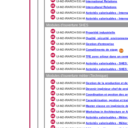
UI-M2-IRARCH-531-M
International Relations
UI-M2-IRARCH-532-M
Intercultural Relations
UI-M2-IRARCH-533-M
Activités valorisables - Interna
UI-M2-IRARCH-534-M
Activités valorisables - Interna
Modules d'ouverture SHES
UI-M2-IRARCH-500-M
Propriété industrielle
UI-M2-IRARCH-504-M
Qualité, sécurité, environnem
UI-M2-IRARCH-505-M
Gestion d'entreprise
UI-M2-IRARCH-519-M
Compléments de stage
UI-M2-IRARCH-520-M
TFE avec séjour dans un cent
UI-M2-IRARCH-543-M
Activités valorisables - SHES 
UI-M2-IRARCH-544-M
Activités valorisables - SHES 
Modules d'ouverture métier (Technique)
UI-M2-IRARCH-502-M
Gestion de la production et d
UI-M2-IRARCH-503-M
Devenir ingénieur chef de proj
UI-M2-IRARCH-506-M
Coordination et gestion des pr
UI-M2-IRARCH-512-M
Caractérisation, gestion et tr
UI-M2-IRARCH-597-M
Master classe en ingénierie d
UI-M2-IRARCH-598-M
Workshop in Architecture or A
UI-M2-IRARCH-553-M
Activités valorisables - Métier 
UI-M2-IRARCH-554-M
Activités valorisables - Métier 