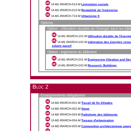
UI-M1-IRARCH-014-M
Législation sociale
UI-M1-IRARCH-015-M
Rentabilité de l'entreprise
UI-M1-IRARCH-710-M
Urbanisme II
Options
Option - Utilisation durable de l'énergie dans les bât
UI-M1-IRARCH-101-M
Utilisation durable de l'énerg
UI-M1-IRARCH-102-M
Intégration des énergies reno
solaire passif
Option - Ingénierie du bâtiment
UI-M1-IRARCH-201-M
Engineering Vibration and Str
UI-M1-IRARCH-202-M
Research: Buildings
Bloc 2
Enseignements obligatoires
UI-M2-IRARCH-001-M
Travail de fin d'études
UI-M2-IRARCH-002-M
Stage
UI-M2-IRARCH-003-M
Pathologie des bâtiments
UI-M2-IRARCH-004-M
Travaux d'urbanisation
UI-M2-IRARCH-005-M
Composition architectonique appro