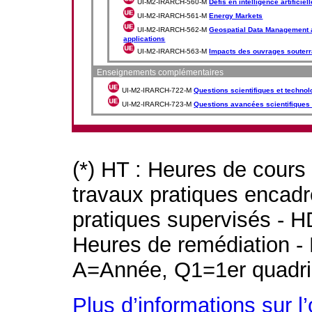
UI-M2-IRARCH-560-M
Défis en intelligence artificiell
UI-M2-IRARCH-561-M
Energy Markets
UI-M2-IRARCH-562-M
Geospatial Data Management a
applications
UI-M2-IRARCH-563-M
Impacts des ouvrages souterr
Enseignements complémentaires
UI-M2-IRARCH-722-M
Questions scientifiques et technol
UI-M2-IRARCH-723-M
Questions avancées scientifiques 
(*) HT : Heures de cours
travaux pratiques encad
pratiques supervisés - H
Heures de remédiation - 
A=Année, Q1=1er quadri
Plus d’informations sur l