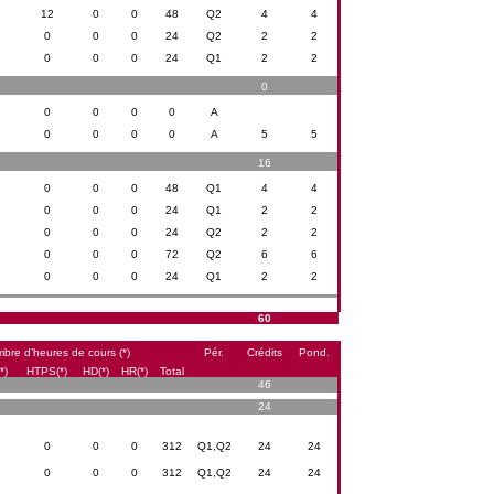
12
0
0
48
Q2
4
4
0
0
0
24
Q2
2
2
0
0
0
24
Q1
2
2
0
0
0
0
0
A
0
0
0
0
A
5
5
16
0
0
0
48
Q1
4
4
0
0
0
24
Q1
2
2
0
0
0
24
Q2
2
2
0
0
0
72
Q2
6
6
0
0
0
24
Q1
2
2
60
bre d’heures de cours (*)
Pér.
Crédits
Pond.
*)
HTPS(*)
HD(*)
HR(*)
Total
46
24
0
0
0
312
Q1,Q2
24
24
0
0
0
312
Q1,Q2
24
24