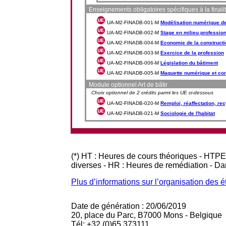
Enseignements obligatoires spécifiques à la finalité
UA-M2-FINADB-001-M
Modélisation numérique d
UA-M2-FINADB-002-M
Stage en milieu professio
UA-M2-FINADB-004-M
Economie de la constructi
UA-M2-FINADB-003-M
Exercice de la profession
UA-M2-FINADB-006-M
Législation du bâtiment
UA-M2-FINADB-005-M
Maquette numérique et con
Module optionnel Art de bâtir
Choix optionnel de 2 crédits parmi les UE ci-dessous
UA-M2-FINADB-020-M
Remploi, réaffectation, re
UA-M2-FINADB-021-M
Sociologie de l'habitat
(*) HT : Heures de cours théoriques - HTPE
diverses - HR : Heures de remédiation - D
Plus d’informations sur l’organisation des 
Date de génération : 20/06/2019
20, place du Parc, B7000 Mons - Belgique
Tél: +32 (0)65 373111