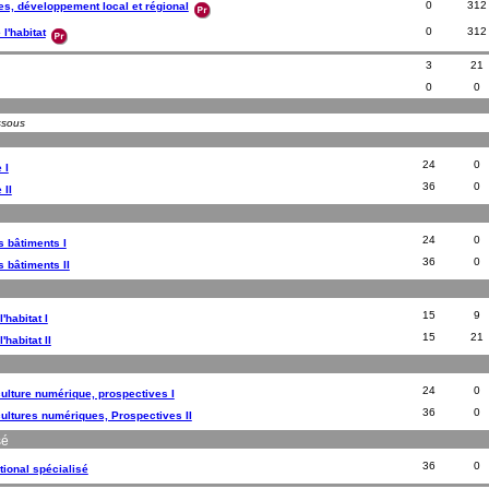
0
312
res, développement local et régional
0
312
 l'habitat
3
21
0
0
ssous
24
0
 I
36
0
 II
24
0
 bâtiments I
36
0
 bâtiments II
15
9
'habitat I
15
21
'habitat II
24
0
culture numérique, prospectives I
36
0
cultures numériques, Prospectives II
sé
36
0
ional spécialisé