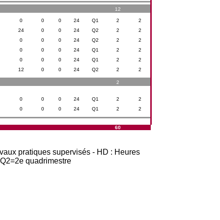
12
0
0
0
24
Q1
2
2
24
0
0
24
Q2
2
2
0
0
0
24
Q2
2
2
0
0
0
24
Q1
2
2
0
0
0
24
Q1
2
2
12
0
0
24
Q2
2
2
2
0
0
0
24
Q1
2
2
0
0
0
24
Q1
2
2
60
avaux pratiques supervisés - HD : Heures
t Q2=2e quadrimestre