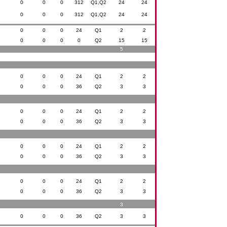
0
0
0
312
Q1,Q2
24
24
0
0
0
312
Q1,Q2
24
24
0
0
0
24
Q1
2
2
0
0
0
0
Q2
15
15
5
0
0
0
24
Q1
2
2
0
0
0
36
Q2
3
3
0
0
0
24
Q1
2
2
0
0
0
36
Q2
3
3
0
0
0
24
Q1
2
2
0
0
0
36
Q2
3
3
0
0
0
24
Q1
2
2
0
0
0
36
Q2
3
3
3
0
0
0
36
Q2
3
3