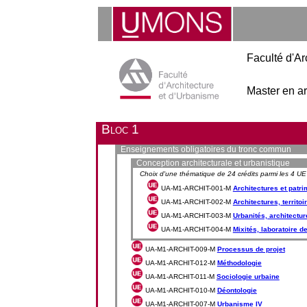
Faculté d'Ar
Master en arc
Bloc 1
Enseignements obligatoires du tronc commun
Conception architecturale et urbanistique
Choix d'une thématique de 24 crédits parmi les 4 UE
UA-M1-ARCHIT-001-M
Architectures et patr
UA-M1-ARCHIT-002-M
Architectures, territo
UA-M1-ARCHIT-003-M
Urbanités, architectur
UA-M1-ARCHIT-004-M
Mixités, laboratoire de
UA-M1-ARCHIT-009-M
Processus de projet
UA-M1-ARCHIT-012-M
Méthodologie
UA-M1-ARCHIT-011-M
Sociologie urbaine
UA-M1-ARCHIT-010-M
Déontologie
UA-M1-ARCHIT-007-M
Urbanisme IV