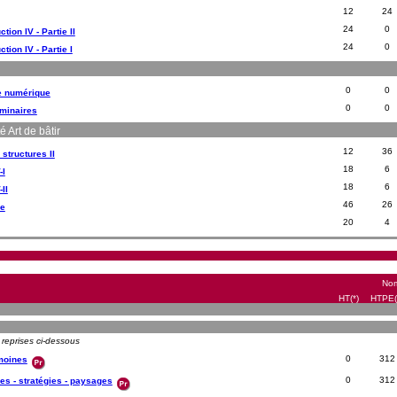
12
24
24
0
tion IV - Partie II
24
0
tion IV - Partie I
0
0
le numérique
0
0
éminaires
 Art de bâtir
12
36
 structures II
18
6
-I
18
6
II
46
26
ne
20
4
Nom
HT(*)
HTPE(
 reprises ci-dessous
0
312
imoines
0
312
res - stratégies - paysages