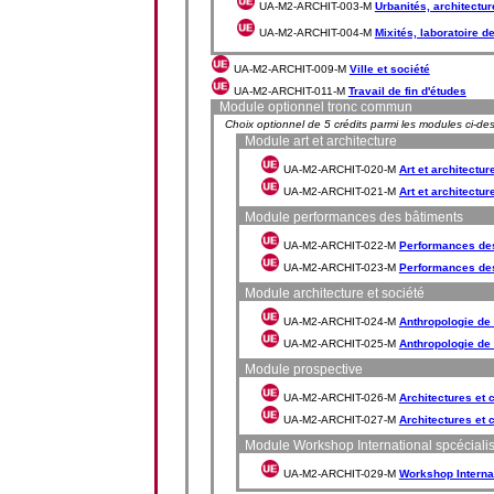
UA-M2-ARCHIT-003-M
Urbanités, architectu
UA-M2-ARCHIT-004-M
Mixités, laboratoire de
UA-M2-ARCHIT-009-M
Ville et société
UA-M2-ARCHIT-011-M
Travail de fin d'études
Module optionnel tronc commun
Choix optionnel de 5 crédits parmi les modules ci-de
Module art et architecture
UA-M2-ARCHIT-020-M
Art et architecture
UA-M2-ARCHIT-021-M
Art et architecture
Module performances des bâtiments
UA-M2-ARCHIT-022-M
Performances des
UA-M2-ARCHIT-023-M
Performances des
Module architecture et société
UA-M2-ARCHIT-024-M
Anthropologie de l
UA-M2-ARCHIT-025-M
Anthropologie de l
Module prospective
UA-M2-ARCHIT-026-M
Architectures et 
UA-M2-ARCHIT-027-M
Architectures et 
Module Workshop International spcéciali
UA-M2-ARCHIT-029-M
Workshop Internat