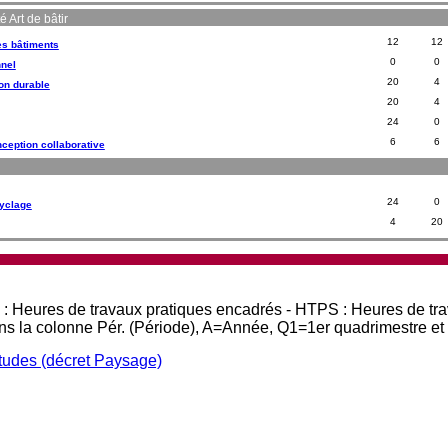
 Art de bâtir
12
12
es bâtiments
0
0
nnel
20
4
on durable
20
4
24
0
6
6
ception collaborative
24
0
cyclage
4
20
 : Heures de travaux pratiques encadrés - HTPS : Heures de tr
ans la colonne Pér. (Période), A=Année, Q1=1er quadrimestre e
études (décret Paysage)