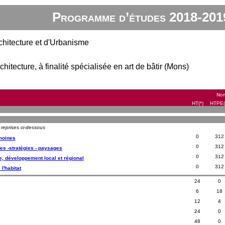
Programme d’études 2018-201
chitecture et d'Urbanisme
hitecture, à finalité spécialisée en art de bâtir (Mons)
Nom
HT(*)
HTPE(
 reprises ci-dessous
0
312
imoines
0
312
ires -stratégies - paysages
0
312
e, développement local et régional
0
312
 l'habitat
24
0
6
18
12
4
24
0
48
0