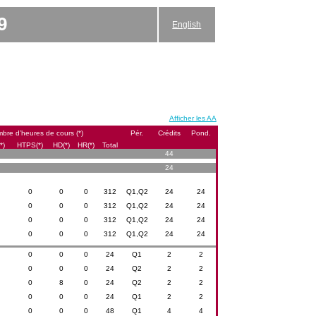
9
English
Afficher les AA
bre d’heures de cours (*)
Pér.
Crédits
Pond.
*)
HTPS(*)
HD(*)
HR(*)
Total
44
24
0
0
0
312
Q1,Q2
24
24
0
0
0
312
Q1,Q2
24
24
0
0
0
312
Q1,Q2
24
24
0
0
0
312
Q1,Q2
24
24
0
0
0
24
Q1
2
2
0
0
0
24
Q2
2
2
0
8
0
24
Q2
2
2
0
0
0
24
Q1
2
2
0
0
0
48
Q1
4
4