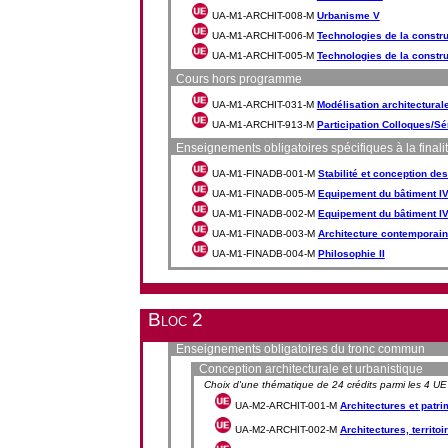
UA-M1-ARCHIT-008-M
Urbanisme V
UA-M1-ARCHIT-006-M
Technologies de la construc
UA-M1-ARCHIT-005-M
Technologies de la construc
Cours hors programme
UA-M1-ARCHIT-031-M
Modélisation architectura
UA-M1-ARCHIT-913-M
Participation Colloques/S
Enseignements obligatoires spécifiques à la finalité
UA-M1-FINADB-001-M
Stabilité et conception des
UA-M1-FINADB-005-M
Equipement du bâtiment IV
UA-M1-FINADB-002-M
Equipement du bâtiment IV-
UA-M1-FINADB-003-M
Architecture contemporai
UA-M1-FINADB-004-M
Philosophie II
Bloc 2
Enseignements obligatoires du tronc commun
Conception architecturale et urbanistique
Choix d'une thématique de 24 crédits parmi les 4 UE
UA-M2-ARCHIT-001-M
Architectures et patr
UA-M2-ARCHIT-002-M
Architectures, territoi