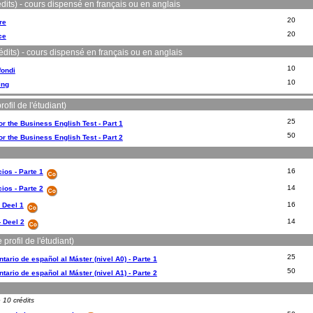
dits) - cours dispensé en français ou en anglais
20
re
20
ce
édits) - cours dispensé en français ou en anglais
10
fondi
10
ing
fil de l'étudiant)
25
r the Business English Test - Part 1
50
r the Business English Test - Part 2
16
ios - Parte 1
14
ios - Parte 2
16
 Deel 1
14
- Deel 2
rofil de l'étudiant)
25
rio de español al Máster (nivel A0) - Parte 1
50
rio de español al Máster (nivel A1) - Parte 2
 10 crédits