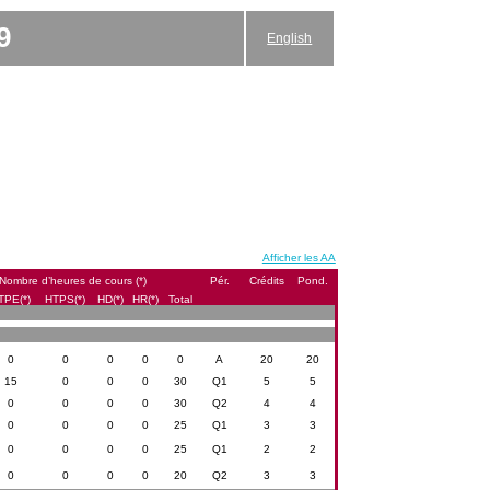
9
English
Afficher les AA
Nombre d’heures de cours (*)
Pér.
Crédits
Pond.
TPE(*)
HTPS(*)
HD(*)
HR(*)
Total
0
0
0
0
0
A
20
20
15
0
0
0
30
Q1
5
5
0
0
0
0
30
Q2
4
4
0
0
0
0
25
Q1
3
3
0
0
0
0
25
Q1
2
2
0
0
0
0
20
Q2
3
3