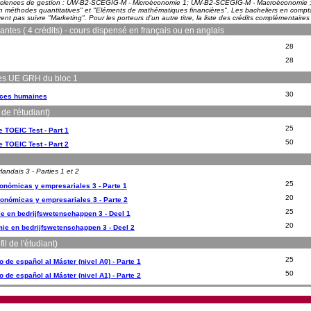
n sciences de gestion : UW-B2-SCEGIG-M - Microéconomie 1; UW-B2-SCEGIG-M - Macroéconomi
 méthodes quantitatives" et "Eléments de mathématiques financières". Les bacheliers en comptabi
nt pas suivre "Marketing". Pour les porteurs d'un autre titre, la liste des crédits complémentaires 
ntes ( 4 crédits) - cours dispensé en français ou en anglais
28
28
 les UE GRH du bloc 1
30
ces humaines
de l'étudiant)
25
e TOEIC Test - Part 1
50
e TOEIC Test - Part 2
landais 3 - Parties 1 et 2
25
onómicas y empresariales 3 - Parte 1
20
onómicas y empresariales 3 - Parte 2
25
 en bedrijfswetenschappen 3 - Deel 1
20
ie en bedrijfswetenschappen 3 - Deel 2
l de l'étudiant)
25
de español al Máster (nivel A0) - Parte 1
50
de español al Máster (nivel A1) - Parte 2