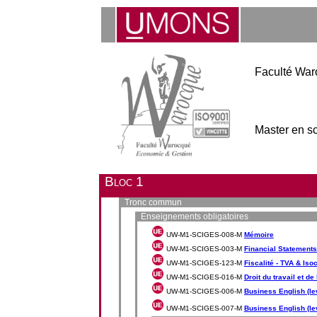
Faculté War
Master en s
Bloc 1
Tronc commun
Enseignements obligatoires
UW-M1-SCIGES-008-M
Mémoire
UW-M1-SCIGES-003-M
Financial Statements
UW-M1-SCIGES-123-M
Fiscalité - TVA & Iso
UW-M1-SCIGES-016-M
Droit du travail et de
UW-M1-SCIGES-006-M
Business English (lev
UW-M1-SCIGES-007-M
Business English (lev