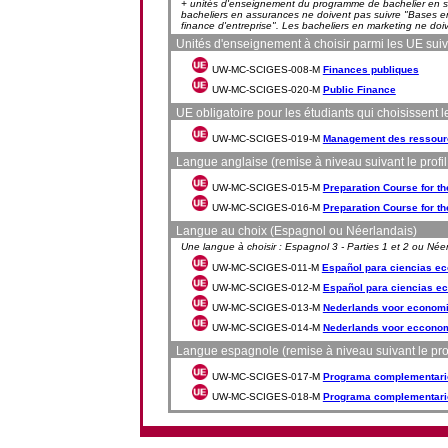
+ unités d'enseignement du programme de bachelier e
bacheliers en assurances ne doivent pas suivre "Bases en
finance d'entreprise". Les bacheliers en marketing ne doive
Unités d'enseignement à choisir parmi les UE suiva
UW-MC-SCIGES-008-M
Finances publiques
UW-MC-SCIGES-020-M
Public Finance
UE obligatoire pour les étudiants qui choisissent
UW-MC-SCIGES-019-M
Management des ressour
Langue anglaise (remise à niveau suivant le profil 
UW-MC-SCIGES-015-M
Preparation Course for th
UW-MC-SCIGES-016-M
Preparation Course for th
Langue au choix (Espagnol ou Néerlandais)
Une langue à choisir : Espagnol 3 - Parties 1 et 2 ou Néer
UW-MC-SCIGES-011-M
Español para ciencias ec
UW-MC-SCIGES-012-M
Español para ciencias ec
UW-MC-SCIGES-013-M
Nederlands voor economie
UW-MC-SCIGES-014-M
Nederlands voor ecconom
Langue espagnole (remise à niveau suivant le profi
UW-MC-SCIGES-017-M
Programa complementario 
UW-MC-SCIGES-018-M
Programa complementario 