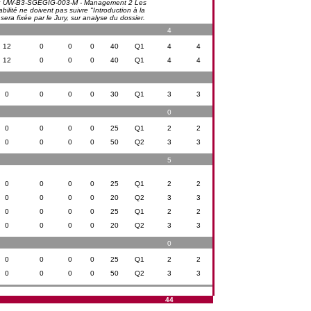
e ; UW-B3-SGEGIG-003-M - Management 2 Les
lité ne doivent pas suivre "Introduction à la
sera fixée par le Jury, sur analyse du dossier.
4
12
0
0
0
40
Q1
4
4
12
0
0
0
40
Q1
4
4
0
0
0
0
30
Q1
3
3
0
0
0
0
0
25
Q1
2
2
0
0
0
0
50
Q2
3
3
5
0
0
0
0
25
Q1
2
2
0
0
0
0
20
Q2
3
3
0
0
0
0
25
Q1
2
2
0
0
0
0
20
Q2
3
3
0
0
0
0
0
25
Q1
2
2
0
0
0
0
50
Q2
3
3
44