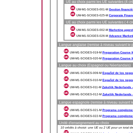
UE au choix parmi les UE suivantes (4 cré
UW-M1-SCIGES-001-M
Gestion financiè
UW-M1-SCIGES-025-M
Corporate Finan
UE au choix parmi les UE suivantes ( 4 cr
UW-M1-SCIGES-002-M
Marketing appro
UW-M1-SCIGES-026-M
Advance Market
Langue anglaise (remise à niveau suivant le pro
UW-M1-SCIGES-019-M
Preparation Course fo
UW-M1-SCIGES-020-M
Preparation Course fo
Langue au choix (Espagnol ou Néerlandais)
UW-M1-SCIGES-009-M
Español de los negoc
UW-M1-SCIGES-010-M
Español de los negoc
UW-M1-SCIGES-011-M
Zakelijk Nederlands -
UW-M1-SCIGES-012-M
Zakelijk Nederlands 
Langue espagnole (remise à niveau suivant le p
UW-M1-SCIGES-021-M
Programa complementa
UW-M1-SCIGES-022-M
Programa complementa
Unité d'enseignement au choix
10 crédits à choisir: une UE ou 2 UE pour un total de