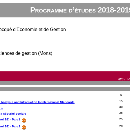
Programme d’études 2018-201
ocqué d'Economie et de Gestion
ciences de gestion (Mons)
HT(*)
H
0
15
 Analysis and Introduction to International Standards
30
c 1
25
 la sécurité sociale
25
el B2) - Part 1
20
el B2) - Part 2