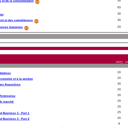
50
 et de la consommation
65
30
iat
30
ent et des compétences
20
ources humaines
HT(*)
H
20
itatives
20
économie et à la gestion
30
es financières
20
20
d'entreprise
20
 de marché
20
25
d Business 3 - Part 1
20
d Business 3 - Part 2
9