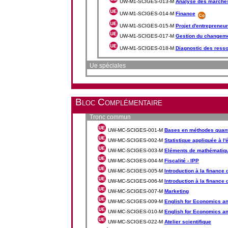
UW-M1-SCIGES-013-M
Analyse des marchés
UW-M1-SCIGES-014-M
Finance
UW-M1-SCIGES-015-M
Projet d'entrepreneur
UW-M1-SCIGES-017-M
Gestion du changem
UW-M1-SCIGES-018-M
Diagnostic des ress
Ue spéciales
Bloc Complémentaire
Tronc commun
UW-MC-SCIGES-001-M
Bases en méthodes quant
UW-MC-SCIGES-002-M
Statistique appliquée à l'
UW-MC-SCIGES-003-M
Eléments de mathématiqu
UW-MC-SCIGES-004-M
Fiscalité - IPP
UW-MC-SCIGES-005-M
Introduction à la finance 
UW-MC-SCIGES-006-M
Introduction à la finance
UW-MC-SCIGES-007-M
Marketing
UW-MC-SCIGES-009-M
English for Economics an
UW-MC-SCIGES-010-M
English for Economics an
UW-MC-SCIGES-022-M
Atelier scientifique