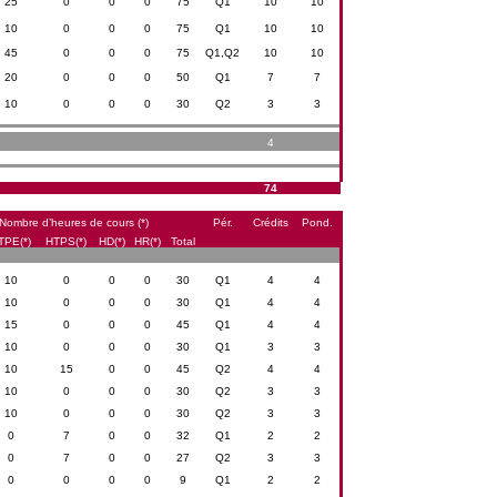
25
0
0
0
75
Q1
10
10
10
0
0
0
75
Q1
10
10
45
0
0
0
75
Q1,Q2
10
10
20
0
0
0
50
Q1
7
7
10
0
0
0
30
Q2
3
3
4
74
Nombre d’heures de cours (*)
Pér.
Crédits
Pond.
TPE(*)
HTPS(*)
HD(*)
HR(*)
Total
10
0
0
0
30
Q1
4
4
10
0
0
0
30
Q1
4
4
15
0
0
0
45
Q1
4
4
10
0
0
0
30
Q1
3
3
10
15
0
0
45
Q2
4
4
10
0
0
0
30
Q2
3
3
10
0
0
0
30
Q2
3
3
0
7
0
0
32
Q1
2
2
0
7
0
0
27
Q2
3
3
0
0
0
0
9
Q1
2
2