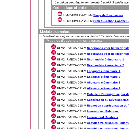
L'étudiant sera également amené à choisir 5 crédits d
Option stage et projet en équipe
UI-M2-IRMECA-202-M
Stage de 8 semaines
UI-M2-IRMECA-203-M
Projet Eurobot, Ecoshell 
Module d'ouverture
L'étudiant sera également amené à choisir 10 crédits dans les m
Modules d'ouverture internationaux
UI-M2-IRMECA-514-M
Nederlands voor het bedrijfsl
UI-M2-IRMECA-515-M
Nederlands voor het bedrijfsl
UI-M2-IRMECA-586-M
Néerlandais élémentaire 1
UI-M2-IRMECA-587-M
Néerlandais élémentaire 2
UI-M2-IRMECA-588-M
Espagnol élémentaire 1
UI-M2-IRMECA-589-M
Espagnol élémentaire 2
UI-M2-IRMECA-590-M
Allemand élémentaire 1
UI-M2-IRMECA-591-M
Allemand élémentaire 2
UI-M2-IRMECA-521-M
Mobilité à l'étranger: séjour 
UI-M2-IRMECA-530-M
Coopération au Développeme
UI-M2-IRMECA-518-M
Rédaction et présentation du
UI-M2-IRMECA-531-M
International Relations
UI-M2-IRMECA-532-M
Intercultural Relations
UI-M2-IRMECA-533-M
Activités valorisables - Intern
UI-M2-IRMECA-534-M
Activités valorisables - Interna