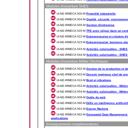
Modules d'ouverture SHES
UI-M2-IRMECA-500-M
Propriété industrielle
UI-M2-IRMECA-504-M
Qualité, sécurité, environnem
UI-M2-IRMECA-505-M
Gestion d'entreprise
UI-M2-IRMECA-520-M
TFE avec séjour dans un cent
UI-M2-IRMECA-522-M
Entrepreneuriat et création d'
UI-M2-IRMECA-523-M
Entrepreneuriat, business pla
UI-M2-IRMECA-543-M
Activités valorisables - SHES 
UI-M2-IRMECA-544-M
Activités valorisables - SHES 
Modules d'ouverture Métier (Technique)
UI-M2-IRMECA-502-M
Gestion de la production et d
UI-M2-IRMECA-503-M
Devenir ingénieur chef de pro
UI-M2-IRMECA-510-M
Bruit et vibrations
UI-M2-IRMECA-553-M
Activités valorisables - Métier
UI-M2-IRMECA-554-M
Activités valorisables - Métier
UI-M2-IRMECA-509-M
Outils du web
UI-M2-IRMECA-560-M
Défis en intelligence artificiel
UI-M2-IRMECA-561-M
Energy Markets
UI-M2-IRMECA-562-M
Geospatial Data Management 
applications
Enseignements complémentaires