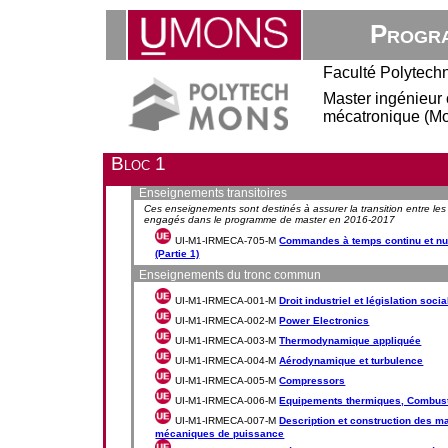
Progra
Faculté Polytech
Master ingénieur c
mécatronique (M
Bloc 1
Enseignements transitoires
Ces enseignements sont destinés à assurer la transition entre 
engagés dans le programme de master en 2016-2017
UI-M1-IRMECA-705-M
Commandes à temps continu et nu
(Partie 1)
Enseignements du tronc commun
UI-M1-IRMECA-001-M
Droit industriel et législation socia
UI-M1-IRMECA-002-M
Power Electronics
UI-M1-IRMECA-003-M
Thermodynamique appliquée
UI-M1-IRMECA-004-M
Aérodynamique et turbulence
UI-M1-IRMECA-005-M
Compressors
UI-M1-IRMECA-006-M
Equipements thermiques, Combust
UI-M1-IRMECA-007-M
Description et construction des m
mécaniques de puissance