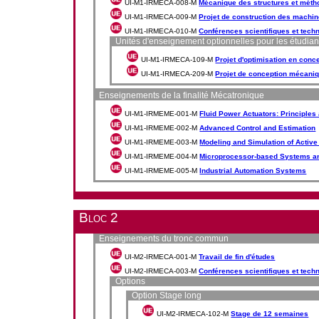
UI-M1-IRMECA-008-M
Mécanique des structures et méth
UI-M1-IRMECA-009-M
Projet de construction des machi
UI-M1-IRMECA-010-M
Conférences scientifiques et tec
Unités d'enseignement optionnelles pour les étudian
UI-M1-IRMECA-109-M
Projet d'optimisation en con
UI-M1-IRMECA-209-M
Projet de conception mécani
Enseignements de la finalité Mécatronique
UI-M1-IRMEME-001-M
Fluid Power Actuators: Principl
UI-M1-IRMEME-002-M
Advanced Control and Estimation
UI-M1-IRMEME-003-M
Modeling and Simulation of Activ
UI-M1-IRMEME-004-M
Microprocessor-based Systems and
UI-M1-IRMEME-005-M
Industrial Automation Systems
Bloc 2
Enseignements du tronc commun
UI-M2-IRMECA-001-M
Travail de fin d'études
UI-M2-IRMECA-003-M
Conférences scientifiques et tec
Options
Option Stage long
UI-M2-IRMECA-102-M
Stage de 12 semaines