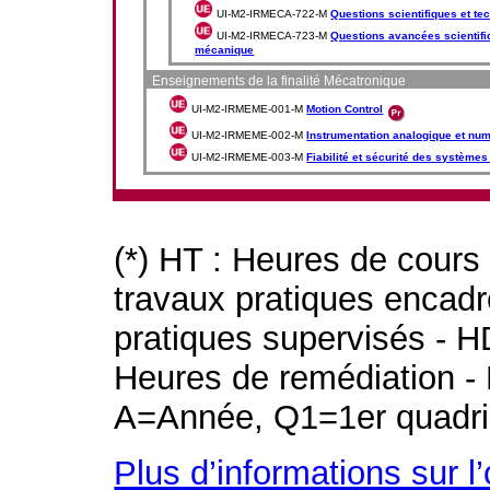
UI-M2-IRMECA-722-M
Questions scientifiques et t
UI-M2-IRMECA-723-M
Questions avancées scientifi
mécanique
Enseignements de la finalité Mécatronique
UI-M2-IRMEME-001-M
Motion Control
UI-M2-IRMEME-002-M
Instrumentation analogique et nu
UI-M2-IRMEME-003-M
Fiabilité et sécurité des système
(*) HT : Heures de cours
travaux pratiques encad
pratiques supervisés - H
Heures de remédiation - 
A=Année, Q1=1er quadri
Plus d’informations sur l