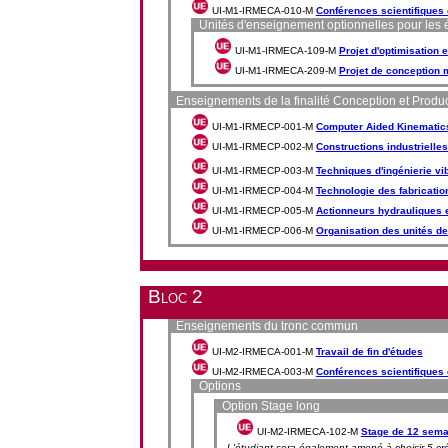
UI-M1-IRMECA-010-M
Conférences scientifiques
Unités d'enseignement optionnelles pour les 
UI-M1-IRMECA-109-M
Projet d'optimisation
UI-M1-IRMECA-209-M
Projet de conception
Enseignements de la finalité Conception et Produ
UI-M1-IRMECP-001-M
Computer Aided Kinematic
UI-M1-IRMECP-002-M
Constructions industrielle
UI-M1-IRMECP-003-M
Techniques d'ingénierie vib
UI-M1-IRMECP-004-M
Technologie des fabricati
UI-M1-IRMECP-005-M
Actionneurs hydrauliques 
UI-M1-IRMECP-006-M
Organisation des unités d
Bloc 2
Enseignements du tronc commun
UI-M2-IRMECA-001-M
Travail de fin d'études
UI-M2-IRMECA-003-M
Conférences scientifiques
Options
Option Stage long
UI-M2-IRMECA-102-M
Stage de 12 sema
L'étudiant sera également amené à choisir 5 c