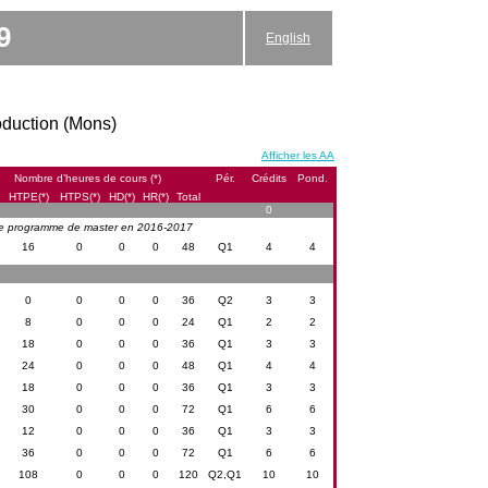
9
English
roduction (Mons)
Afficher les AA
Nombre d’heures de cours (*)
Pér.
Crédits
Pond.
HTPE(*)
HTPS(*)
HD(*)
HR(*)
Total
0
 le programme de master en 2016-2017
16
0
0
0
48
Q1
4
4
0
0
0
0
36
Q2
3
3
8
0
0
0
24
Q1
2
2
18
0
0
0
36
Q1
3
3
24
0
0
0
48
Q1
4
4
18
0
0
0
36
Q1
3
3
30
0
0
0
72
Q1
6
6
12
0
0
0
36
Q1
3
3
36
0
0
0
72
Q1
6
6
108
0
0
0
120
Q2,Q1
10
10