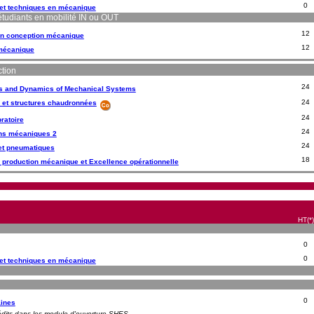
0
 et techniques en mécanique
étudiants en mobilité IN ou OUT
12
 en conception mécanique
12
 mécanique
ction
24
s and Dynamics of Mechanical Systems
24
s et structures chaudronnées
24
ratoire
24
ons mécaniques 2
24
et pneumatiques
18
e production mécanique et Excellence opérationnelle
HT(*)
0
0
 et techniques en mécanique
0
ines
rédits dans les module d'ouverture SHES