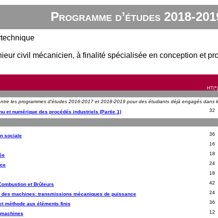
Programme d’études 2018-201
ytechnique
ieur civil mécanicien, à finalité spécialisée en conception et p
HT(*)
n entre les programmes d'études 2016-2017 et 2018-2019 pour des étudiants déjà engagés dans
32
 et numérique des procédés industriels (Partie 1)
36
on sociale
16
18
ée
24
nce
18
42
ombustion et Brûleurs
24
on des machines: transmissions mécaniques de puissance
36
et méthode aux éléments finis
12
s machines