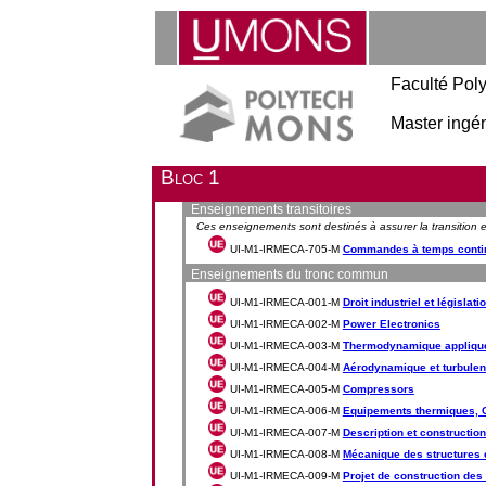
Faculté Pol
Master ingén
Bloc 1
Enseignements transitoires
Ces enseignements sont destinés à assurer la transitio
UI-M1-IRMECA-705-M
Commandes à temps continu
Enseignements du tronc commun
UI-M1-IRMECA-001-M
Droit industriel et législati
UI-M1-IRMECA-002-M
Power Electronics
UI-M1-IRMECA-003-M
Thermodynamique appliqu
UI-M1-IRMECA-004-M
Aérodynamique et turbule
UI-M1-IRMECA-005-M
Compressors
UI-M1-IRMECA-006-M
Equipements thermiques, C
UI-M1-IRMECA-007-M
Description et constructi
UI-M1-IRMECA-008-M
Mécanique des structures 
UI-M1-IRMECA-009-M
Projet de construction de