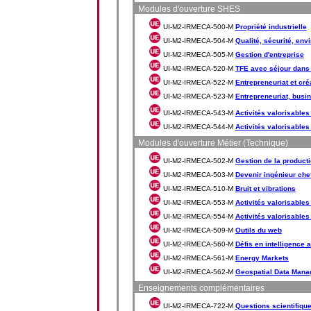
Modules d'ouverture SHES
UI-M2-IRMECA-500-M
Propriété industrielle
UI-M2-IRMECA-504-M
Qualité, sécurité, en
UI-M2-IRMECA-505-M
Gestion d'entreprise
UI-M2-IRMECA-520-M
TFE avec séjour dans 
UI-M2-IRMECA-522-M
Entrepreneuriat et créa
UI-M2-IRMECA-523-M
Entrepreneuriat, busin
UI-M2-IRMECA-543-M
Activités valorisables
UI-M2-IRMECA-544-M
Activités valorisables
Modules d'ouverture Métier (Technique)
UI-M2-IRMECA-502-M
Gestion de la product
UI-M2-IRMECA-503-M
Devenir ingénieur chef
UI-M2-IRMECA-510-M
Bruit et vibrations
UI-M2-IRMECA-553-M
Activités valorisables 
UI-M2-IRMECA-554-M
Activités valorisables 
UI-M2-IRMECA-509-M
Outils du web
UI-M2-IRMECA-560-M
Défis en intelligence ar
UI-M2-IRMECA-561-M
Energy Markets
UI-M2-IRMECA-562-M
Geospatial Data Manag
Enseignements complémentaires
UI-M2-IRMECA-722-M
Questions scientifiqu