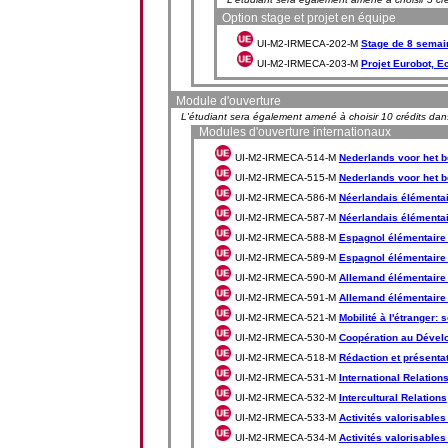
Option stage et projet en équipe
UI-M2-IRMECA-202-M
Stage de 8 semai
UI-M2-IRMECA-203-M
Projet Eurobot, Ec
Module d'ouverture
L'étudiant sera également amené à choisir 10 crédits da
Modules d'ouverture internationaux
UI-M2-IRMECA-514-M
Nederlands voor het b
UI-M2-IRMECA-515-M
Nederlands voor het b
UI-M2-IRMECA-586-M
Néerlandais élémentai
UI-M2-IRMECA-587-M
Néerlandais élémentai
UI-M2-IRMECA-588-M
Espagnol élémentaire
UI-M2-IRMECA-589-M
Espagnol élémentaire
UI-M2-IRMECA-590-M
Allemand élémentaire
UI-M2-IRMECA-591-M
Allemand élémentaire
UI-M2-IRMECA-521-M
Mobilité à l'étranger: 
UI-M2-IRMECA-530-M
Coopération au Déve
UI-M2-IRMECA-518-M
Rédaction et présenta
UI-M2-IRMECA-531-M
International Relation
UI-M2-IRMECA-532-M
Intercultural Relations
UI-M2-IRMECA-533-M
Activités valorisables 
UI-M2-IRMECA-534-M
Activités valorisables -