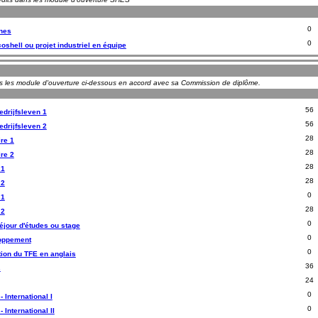
0
nes
0
oshell ou projet industriel en équipe
ns les module d'ouverture ci-dessous en accord avec sa Commission de diplôme.
56
edrijfsleven 1
56
edrijfsleven 2
28
re 1
28
re 2
28
 1
28
 2
0
 1
28
 2
0
séjour d'études ou stage
0
loppement
0
tion du TFE en anglais
36
s
24
0
- International I
0
 International II