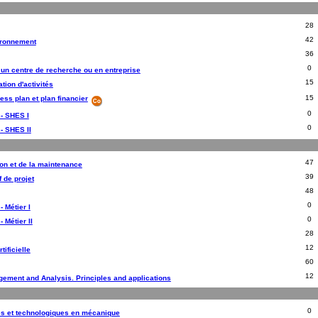
28
42
vironnement
36
0
un centre de recherche ou en entreprise
15
tion d'activités
15
ess plan et plan financier
0
 - SHES I
0
 - SHES II
47
ion et de la maintenance
39
 de projet
48
0
- Métier I
0
- Métier II
28
12
tificielle
60
12
ement and Analysis. Principles and applications
0
es et technologiques en mécanique