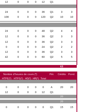
12
0
0
0
12
Q1
24
0
0
0
36
Q1
3
3
108
0
0
0
120
Q2
10
10
24
0
0
0
48
Q2
4
4
12
0
0
0
36
Q2
3
3
12
0
0
0
36
Q2
3
3
0
0
0
0
24
Q2
2
2
12
0
0
0
36
Q2
3
3
42
0
0
0
60
Q2
5
5
63
Nombre d’heures de cours (*)
Pér.
Crédits
Pond.
HTPE(*)
HTPS(*)
HD(*)
HR(*)
Total
0
0
0
0
0
A
20
20
12
0
0
0
12
Q1
20
20
0
0
0
0
0
Q1
15
15