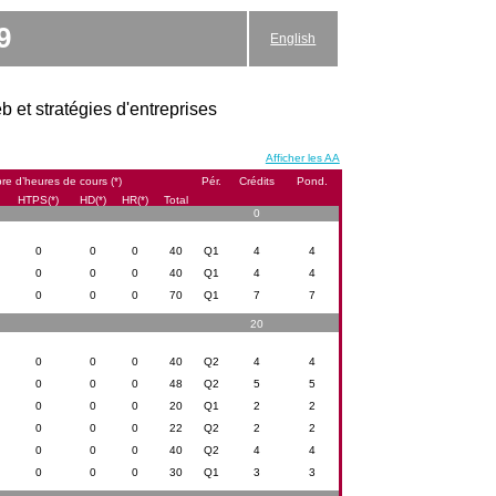
9
English
b et stratégies d'entreprises
Afficher les AA
e d’heures de cours (*)
Pér.
Crédits
Pond.
HTPS(*)
HD(*)
HR(*)
Total
0
0
0
0
40
Q1
4
4
0
0
0
40
Q1
4
4
0
0
0
70
Q1
7
7
20
0
0
0
40
Q2
4
4
0
0
0
48
Q2
5
5
0
0
0
20
Q1
2
2
0
0
0
22
Q2
2
2
0
0
0
40
Q2
4
4
0
0
0
30
Q1
3
3