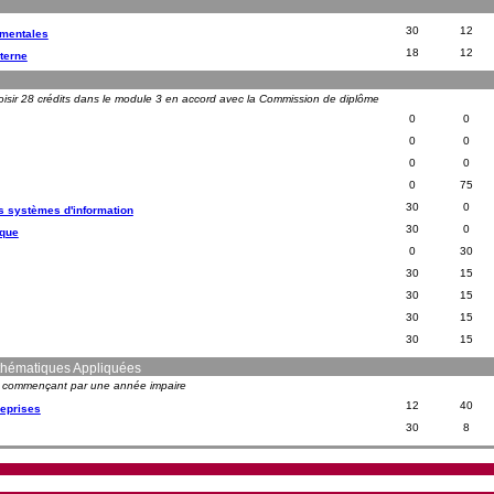
30
12
imentales
18
12
terne
oisir 28 crédits dans le module 3 en accord avec la Commission de diplôme
0
0
0
0
0
0
0
75
30
0
s systèmes d'information
30
0
ique
0
30
30
15
30
15
30
15
30
15
thématiques Appliquées
s commençant par une année impaire
12
40
reprises
30
8