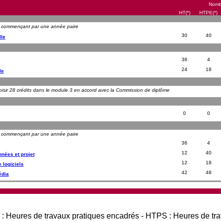
Nombr
HT(*)
HTPE(*)
s commençant par une année paire
30
40
lle
36
4
24
18
le
oisir 28 crédits dans le module 3 en accord avec la Commission de diplôme
0
0
s commençant par une année paire
36
4
12
40
nées et projet
12
18
 logiciels
42
48
édia
 : Heures de travaux pratiques encadrés - HTPS : Heures de tr