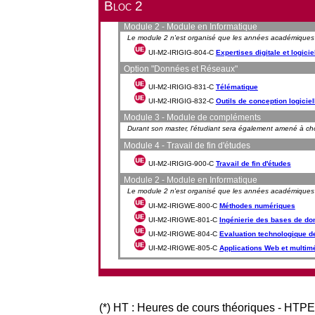
Bloc 2
Module 2 - Module en Informatique
Le module 2 n'est organisé que les années académique
UI-M2-IRIGIG-804-C
Expertises digitale et logicie
Option "Données et Réseaux"
UI-M2-IRIGIG-831-C
Télématique
UI-M2-IRIGIG-832-C
Outils de conception logiciel
Module 3 - Module de compléments
Durant son master, l'étudiant sera également amené à ch
Module 4 - Travail de fin d'études
UI-M2-IRIGIG-900-C
Travail de fin d'études
Module 2 - Module en Informatique
Le module 2 n'est organisé que les années académique
UI-M2-IRIGWE-800-C
Méthodes numériques
UI-M2-IRIGWE-801-C
Ingénierie des bases de don
UI-M2-IRIGWE-804-C
Evaluation technologique de
UI-M2-IRIGWE-805-C
Applications Web et multim
(*) HT : Heures de cours théoriques - HTPE