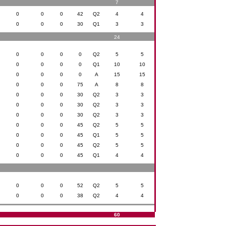
7
0
0
0
42
Q2
4
4
0
0
0
30
Q1
3
3
24
0
0
0
0
Q2
5
5
0
0
0
0
Q1
10
10
0
0
0
0
A
15
15
0
0
0
75
A
8
8
0
0
0
30
Q2
3
3
0
0
0
30
Q2
3
3
0
0
0
30
Q2
3
3
0
0
0
45
Q2
5
5
0
0
0
45
Q1
5
5
0
0
0
45
Q2
5
5
0
0
0
45
Q1
4
4
0
0
0
52
Q2
5
5
0
0
0
38
Q2
4
4
60