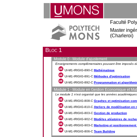
Faculté Pol
Master ingéni
(Charleroi)
Bloc 1
Module 0 - Module d'ajustement
Enseignements complémentaires pouvant être imposés da
UI-M1-IRIGIG-890-C
Mathématique
UI-M1-IRIGIG-891-C
Méthodes d'optimisation
UI-M1-IRIGIG-892-C
Programmation et algorithm
Module 1 - Module en Gestion Economique et Ma
Le module 1 n'est organisé que les années académique
UI-M1-IRIGIG-808-C
Graphes et optimisation com
UI-M1-IRIGIG-810-C
Ateliers de modélisation en 
UI-M1-IRIGIG-803-C
Gestion de production
UI-M1-IRIGIG-902-C
Modèles aléatoires de reche
UI-M1-IRIGIG-903-C
Marketing et positionnement 
UI-M1-IRIGIG-806-C
Team Building