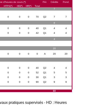
e d’heures de cours (*)
Pér.
Crédits
Pond.
HTPS(*)
HD(*)
HR(*)
Total
7
0
0
0
70
Q2
7
7
8
0
0
0
40
Q1
4
4
0
0
0
42
Q1
4
4
4
20
0
0
0
0
A
20
20
0
0
0
40
Q2
4
4
0
0
0
52
Q1
5
5
0
0
0
30
Q1
3
3
0
0
0
90
Q2
9
9
60
avaux pratiques supervisés - HD : Heures