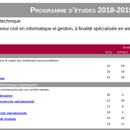
Programme d’études 2018-201
ytechnique
eur civil en informatique et gestion, à finalité spécialisée en we
Nombr
HT(*)
HTPE(*)
ns le cadre des admissions personnalisées
24
16
24
16
42
28
ique
thématiques Appliquées
s commençant par une année impaire
36
4
binatoire
12
36
recherche opérationnelle
12
8
18
4
rche opérationnelle
24
16
de produits
18
12