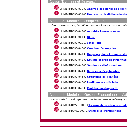
Option "Données et Réseaux"
UI-M1-IRIGIG-830-C
Analyse des données expér
UI-M1-IRIGIG-831-C
Processus de délibération in
Module 3 - Module de compléments
Durant son master, l'étudiant sera également amené à ch
UI-M1-IRIGIG-847-C
Activités internationales
UI-M1-IRIGIG-901-C
Stage
UI-M1-IRIGIG-911-C
Stage long
UI-M1-IRIGIG-840-C
Création d'entreprise
UI-M2-IRIGIG-841-C
Cryptographie et sécurité de
UI-M1-IRIGIG-842-C
Ethique et droit de l'informat
UI-M1-IRIGIG-843-C
Séminaire d'informatique
UI-M1-IRIGIG-844-C
Systèmes d'exploitation
UI-M1-IRIGIG-845-C
Structures de données
UI-M1-IRIGIG-846-C
Intelligence artificielle
UI-M1-IRIGIG-848-C
Modélisation logicielle
Module 1 - Module en Gestion Economique et Ma
Le module 1 n'est organisé que les années académique
UI-M1-IRIGWE-800-C
Travaux de gestion des ent
UI-M1-IRIGWE-801-C
Stratégies d'entreprises