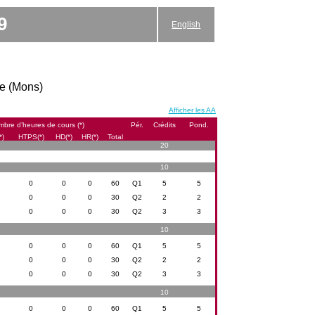
9
English
ce (Mons)
Afficher les AA
bre d’heures de cours (*)
Pér.
Crédits
Pond.
*)
HTPS(*)
HD(*)
HR(*)
Total
20
10
0
0
0
60
Q1
5
5
0
0
0
30
Q2
2
2
0
0
0
30
Q2
3
3
10
0
0
0
60
Q1
5
5
0
0
0
30
Q2
2
2
0
0
0
30
Q2
3
3
10
0
0
0
60
Q1
5
5