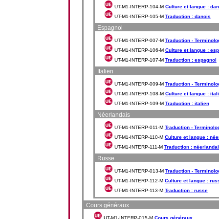
UT-M1-INTERP-104-M
Culture et langue : da
UT-M1-INTERP-105-M
Traduction : danois
Espagnol
UT-M1-INTERP-007-M
Traduction - Terminolo
UT-M1-INTERP-106-M
Culture et langue : es
UT-M1-INTERP-107-M
Traduction : espagnol
Italien
UT-M1-INTERP-009-M
Traduction - Terminolog
UT-M1-INTERP-108-M
Culture et langue : ital
UT-M1-INTERP-109-M
Traduction : italien
Néerlandais
UT-M1-INTERP-011-M
Traduction - Terminolo
UT-M1-INTERP-110-M
Culture et langue : né
UT-M1-INTERP-111-M
Traduction : néerlanda
Russe
UT-M1-INTERP-013-M
Traduction - Terminolo
UT-M1-INTERP-112-M
Culture et langue : rus
UT-M1-INTERP-113-M
Traduction : russe
Cours généraux
UT-M1-INTERP-015-M
Cours généraux