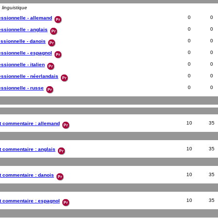
 linguistique
0
0
fessionnelle - allemand
0
0
essionnelle - anglais
0
0
essionnelle - danois
0
0
fessionnelle - espagnol
0
0
essionnelle - italien
0
0
fessionnelle - néerlandais
0
0
fessionnelle - russe
10
35
et commentaire : allemand
10
35
t commentaire : anglais
10
35
et commentaire : danois
10
35
et commentaire : espagnol