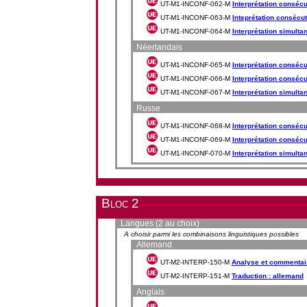
UT-M1-INCONF-062-M
Interprétation consécuti
UT-M1-INCONF-063-M
Inteprétation consécutiv
UT-M1-INCONF-064-M
Interprétation simultan
Néerlandais
UT-M1-INCONF-065-M
Interprétation consécut
UT-M1-INCONF-066-M
Interprétation consécut
UT-M1-INCONF-067-M
Interprétation simulta
Russe
UT-M1-INCONF-068-M
Interprétation consécut
UT-M1-INCONF-069-M
Interprétation consécut
UT-M1-INCONF-070-M
Interprétation simultan
Bloc 2
Langues (2 au choix)
A choisir parmi les combinaisons linguistiques possibles
Allemand
UT-M2-INTERP-150-M
Analyse et commentair
UT-M2-INTERP-151-M
Traduction : allemand
Anglais