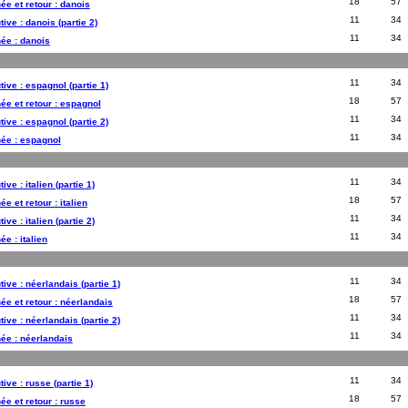
18
57
ée et retour : danois
11
34
ive : danois (partie 2)
11
34
née : danois
11
34
tive : espagnol (partie 1)
18
57
née et retour : espagnol
11
34
tive : espagnol (partie 2)
11
34
née : espagnol
11
34
ve : italien (partie 1)
18
57
ée et retour : italien
11
34
ve : italien (partie 2)
11
34
ée : italien
11
34
ive : néerlandais (partie 1)
18
57
née et retour : néerlandais
11
34
ive : néerlandais (partie 2)
11
34
née : néerlandais
11
34
ive : russe (partie 1)
18
57
ée et retour : russe