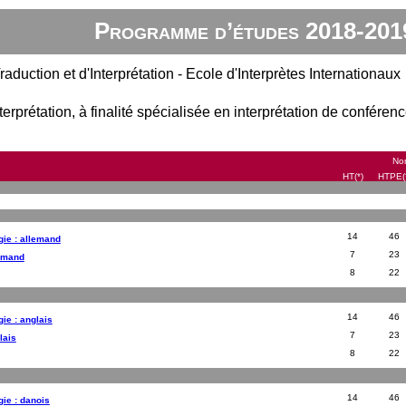
Programme d’études 2018-201
raduction et d'Interprétation - Ecole d'Interprètes Internationaux
terprétation, à finalité spécialisée en interprétation de conféren
Nom
HT(*)
HTPE(
14
46
gie : allemand
7
23
lemand
8
22
14
46
gie : anglais
7
23
lais
8
22
14
46
gie : danois