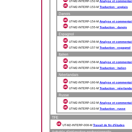
UT-M2-INTERP-152-M
Analyse et commentair
UT-M2-INTERP-153-M
Traduction : anglais
Danois
UT-M2-INTERP-154-M
Analyse et commentair
UT-M2-INTERP-155-M
Traduction : danois
Espagnol
UT-M2-INTERP-156-M
Analyse et commentair
UT-M2-INTERP-157-M
Traduction : espagnol
Italien
UT-M2-INTERP-158-M
Analyse et commentaire
UT-M2-INTERP-159-M
Traduction : italien
Néerlandais
UT-M2-INTERP-160-M
Analyse et commentair
UT-M2-INTERP-161-M
Traduction : néerlanda
Russe
UT-M2-INTERP-162-M
Analyse et commentair
UT-M2-INTERP-163-M
Traduction : russe
TFE
UT-M2-INTERP-008-M
Travail de fin d'études