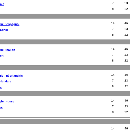
7
23
nois
8
22
14
46
gie : espagnol
7
23
pagnol
8
22
14
46
ie : italien
7
23
ien
8
22
14
46
gie : néerlandais
7
23
erlandais
8
22
is
14
46
gie : russe
7
23
se
8
22
14
46