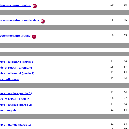
10
35
t commentaire : italien
10
35
et commentaire : néerlandais
10
35
et commentaire : russe
11
34
tive : allemand (partie 1)
18
57
née et retour : allemand
11
34
tive : allemand (partie 2)
11
34
née : allemand
11
34
ive : anglais (partie 1)
18
57
ée et retour : anglais
11
34
ive : anglais (partie 2)
11
34
née : anglais
11
34
ive : danois (partie 1)