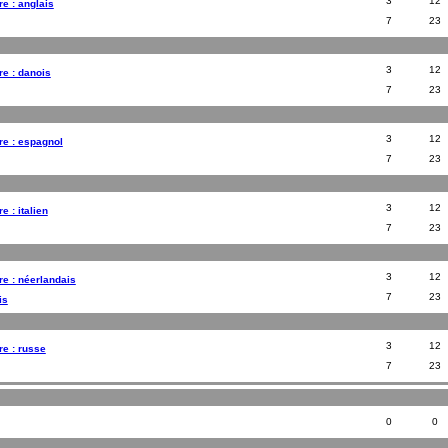
3
12
e : anglais
7
23
3
12
e : danois
7
23
3
12
e : espagnol
7
23
3
12
 : italien
7
23
3
12
e : néerlandais
7
23
is
3
12
e : russe
7
23
0
0