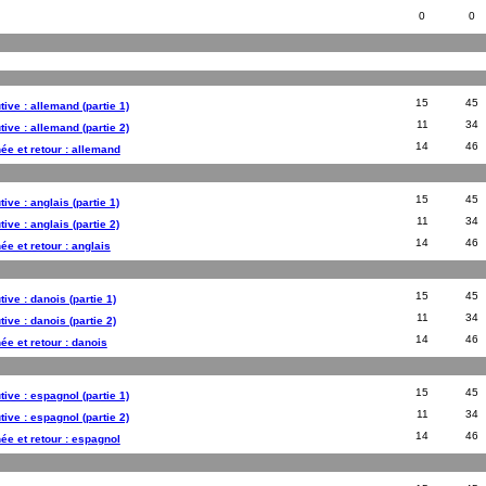
0
0
15
45
tive : allemand (partie 1)
11
34
tive : allemand (partie 2)
14
46
née et retour : allemand
15
45
ive : anglais (partie 1)
11
34
ive : anglais (partie 2)
14
46
ée et retour : anglais
15
45
ive : danois (partie 1)
11
34
ive : danois (partie 2)
14
46
ée et retour : danois
15
45
tive : espagnol (partie 1)
11
34
tive : espagnol (partie 2)
14
46
née et retour : espagnol