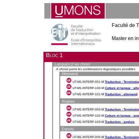
Faculté de T
Master en in
Bloc 1
Langues (2 au choix)
A choisir parmi les combinaisons linguistiques possibles
Allemand
UT-M1-INTERP-001-M
Traduction - Terminolo
UT-M1-INTERP-100-M
Culture et langue : al
UT-M1-INTERP-101-M
Traduction : allemand
Anglais
UT-M1-INTERP-003-M
Traduction - Terminolo
UT-M1-INTERP-102-M
Culture et langue : ang
UT-M1-INTERP-103-M
Traduction : anglais
Danois
UT-M1-INTERP-005-M
Traduction - Terminolo