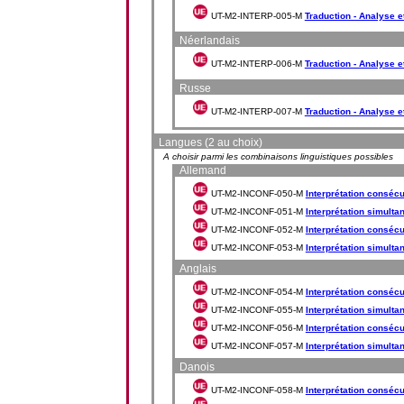
UT-M2-INTERP-005-M
Traduction - Analyse e
Néerlandais
UT-M2-INTERP-006-M
Traduction - Analyse 
Russe
UT-M2-INTERP-007-M
Traduction - Analyse 
Langues (2 au choix)
A choisir parmi les combinaisons linguistiques possibles
Allemand
UT-M2-INCONF-050-M
Interprétation consécu
UT-M2-INCONF-051-M
Interprétation simulta
UT-M2-INCONF-052-M
Interprétation consécu
UT-M2-INCONF-053-M
Interprétation simulta
Anglais
UT-M2-INCONF-054-M
Interprétation consécut
UT-M2-INCONF-055-M
Interprétation simultan
UT-M2-INCONF-056-M
Interprétation consécut
UT-M2-INCONF-057-M
Interprétation simulta
Danois
UT-M2-INCONF-058-M
Interprétation consécut