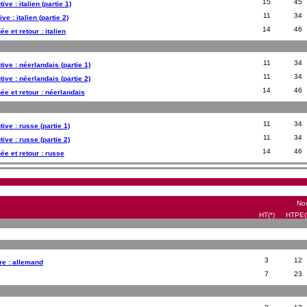
15
45
ve : italien (partie 1)
11
34
e : italien (partie 2)
14
46
ée et retour : italien
11
34
ive : néerlandais (partie 1)
11
34
ive : néerlandais (partie 2)
14
46
née et retour : néerlandais
11
34
ive : russe (partie 1)
11
34
ive : russe (partie 2)
14
46
ée et retour : russe
Nom
HT(*)
HTPE(
3
12
e : allemand
7
23