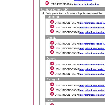
UT-M1-INTERP-016-M
Ateliers de traduction
Langues (2 au choix)
A choisir parmi les combinaisons linguistiques possibles
Allemand
UT-M1-INCONF-050-M
Interprétation consécu
UT-M1-INCONF-051-M
Interprétation consécu
UT-M1-INCONF-052-M
Interprétation simulta
Anglais
UT-M1-INCONF-053-M
Interprétation consécut
UT-M1-INCONF-054-M
Interprétation consécut
UT-M1-INCONF-055-M
Interprétation simultan
Danois
UT-M1-INCONF-056-M
Interprétation consécut
UT-M1-INCONF-057-M
Interprétation consécut
UT-M1-INCONF-058-M
Interprétation simultan
Espagnol
UT-M1-INCONF-059-M
Interprétation consécu
UT-M1-INCONF-060-M
Interprétation consécu
UT-M1-INCONF-061-M
Interprétation simulta
Italien