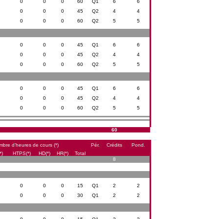
0
0
0
60
Q1
6
6
0
0
0
45
Q2
4
4
0
0
0
60
Q2
5
5
0
0
0
45
Q1
6
6
0
0
0
45
Q2
4
4
0
0
0
60
Q2
5
5
0
0
0
45
Q1
6
6
0
0
0
45
Q2
4
4
0
0
0
60
Q2
5
5
60
bre d’heures de cours (*)
Pér.
Crédits
Pond.
*)
HTPS(*)
HD(*)
HR(*)
Total
8
0
0
0
15
Q1
2
2
0
0
0
30
Q1
2
2