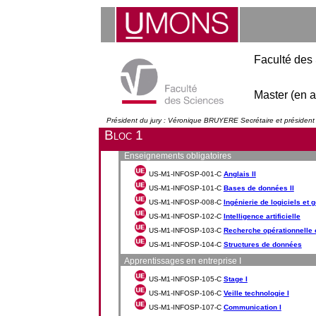
Faculté des
Master (en a
Président du jury : Véronique BRUYERE Secrétaire et présiden
Bloc 1
Enseignements obligatoires
US-M1-INFOSP-001-C
Anglais II
US-M1-INFOSP-101-C
Bases de données II
US-M1-INFOSP-008-C
Ingénierie de logiciels et 
US-M1-INFOSP-102-C
Intelligence artificielle
US-M1-INFOSP-103-C
Recherche opérationnelle e
US-M1-INFOSP-104-C
Structures de données
Apprentissages en entreprise I
US-M1-INFOSP-105-C
Stage I
US-M1-INFOSP-106-C
Veille technologie I
US-M1-INFOSP-107-C
Communication I