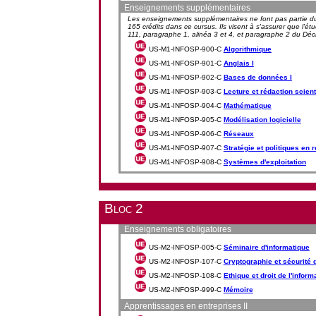
Enseignements supplémentaires
Les enseignements supplémentaires ne font pas partie du 
165 crédits dans ce cursus. Ils visent à s'assurer que l'ét
111, paragraphe 1, alinéa 3 et 4, et paragraphe 2 du Décr
US-M1-INFOSP-900-C
Algorithmique
US-M1-INFOSP-901-C
Anglais I
US-M1-INFOSP-902-C
Bases de données I
US-M1-INFOSP-903-C
Lecture et rédaction scient
US-M1-INFOSP-904-C
Mathématique
US-M1-INFOSP-905-C
Modélisation logicielle
US-M1-INFOSP-906-C
Réseaux
US-M1-INFOSP-907-C
Stratégie et politiques en
US-M1-INFOSP-908-C
Systèmes d'exploitation
Bloc 2
Enseignements obligatoires
US-M2-INFOSP-005-C
Séminaire d'informatique
US-M2-INFOSP-107-C
Cryptographie et sécurité
US-M2-INFOSP-108-C
Ethique et droit de l'inform
US-M2-INFOSP-999-C
Mémoire
Apprentissages en entreprises II