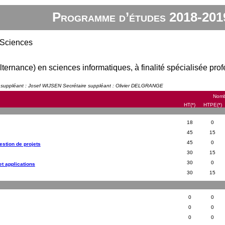
Programme d’études 2018-201
 Sciences
lternance) en sciences informatiques, à finalité spécialisée prof
t suppléant : Josef WIJSEN Secrétaire suppléant : Olivier DELGRANGE
Nomb
HT(*)
HTPE(*)
18
0
45
15
45
0
gestion de projets
30
15
30
0
t applications
30
15
0
0
0
0
0
0