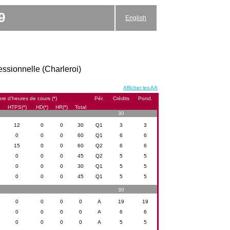
9
English
essionnelle (Charleroi)
Afficher les AA
re d’heures de cours (*)
Pér.
Crédits
Pond.
HTPS(*)
HD(*)
HR(*)
Total
30
12
0
0
30
Q1
3
3
0
0
0
60
Q1
6
6
15
0
0
60
Q2
6
6
0
0
0
45
Q2
5
5
0
0
0
30
Q1
5
5
0
0
0
45
Q1
5
5
30
0
0
0
0
A
19
19
0
0
0
0
A
6
6
0
0
0
0
A
5
5