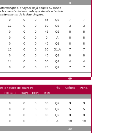
0
informatiques, et ayant déjà acquis au moins
es cas d'admission tels que décrits à l'article
eignements de la liste ci-après.
0
0
0
45
Q2
7
7
12
0
0
30
Q2
3
3
0
0
0
45
Q2
8
8
0
0
0
0
A
8
8
0
0
0
45
Q1
8
8
15
0
0
60
Q1,A
7
7
0
0
0
45
Q1
8
8
14
0
0
50
Q1
4
4
0
0
0
45
Q2
7
7
60
re d’heures de cours (*)
Pér.
Crédits
Pond.
HTPS(*)
HD(*)
HR(*)
Total
0
0
0
30
Q2
3
3
0
0
0
30
Q2
5
5
0
0
0
30
Q2
3
3
0
0
0
0
A
19
19
30