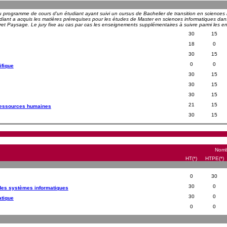
programme de cours d'un étudiant ayant suivi un cursus de Bachelier de transition en sciences 
udiant a acquis les matières prérequises pour les études de Master en sciences informatiques dans l
et Paysage. Le jury fixe au cas par cas les enseignements supplémentaires à suivre parmi les ens
30
15
18
0
30
15
0
0
ifique
30
15
30
15
30
15
21
15
 ressources humaines
30
15
Nomb
HT(*)
HTPE(*)
0
30
30
0
 des systèmes informatiques
30
0
atique
0
0