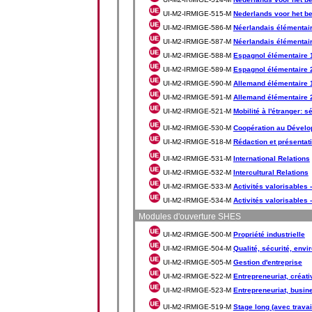
UI-M2-IRMIGE-515-M
Nederlands voor het be
UI-M2-IRMIGE-586-M
Néerlandais élémentai
UI-M2-IRMIGE-587-M
Néerlandais élémentai
UI-M2-IRMIGE-588-M
Espagnol élémentaire 
UI-M2-IRMIGE-589-M
Espagnol élémentaire 
UI-M2-IRMIGE-590-M
Allemand élémentaire 
UI-M2-IRMIGE-591-M
Allemand élémentaire 
UI-M2-IRMIGE-521-M
Mobilité à l'étranger: 
UI-M2-IRMIGE-530-M
Coopération au Dével
UI-M2-IRMIGE-518-M
Rédaction et présentat
UI-M2-IRMIGE-531-M
International Relations
UI-M2-IRMIGE-532-M
Intercultural Relations
UI-M2-IRMIGE-533-M
Activités valorisables -
UI-M2-IRMIGE-534-M
Activités valorisables -
Modules d'ouverture SHES
UI-M2-IRMIGE-500-M
Propriété industrielle
UI-M2-IRMIGE-504-M
Qualité, sécurité, env
UI-M2-IRMIGE-505-M
Gestion d'entreprise
UI-M2-IRMIGE-522-M
Entrepreneuriat, créati
UI-M2-IRMIGE-523-M
Entrepreneuriat, busine
UI-M2-IRMIGE-519-M
Stage long (avec travai