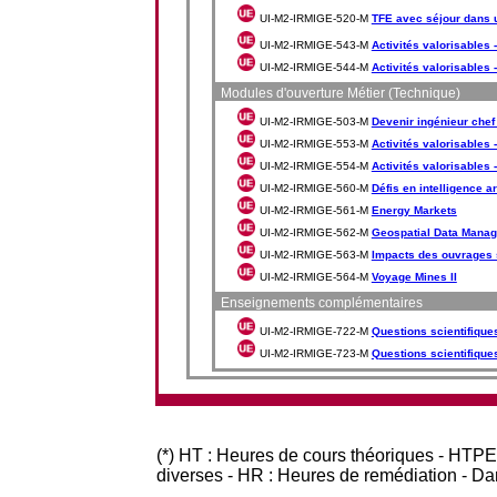
UI-M2-IRMIGE-520-M
TFE avec séjour dans u
UI-M2-IRMIGE-543-M
Activités valorisables 
UI-M2-IRMIGE-544-M
Activités valorisables 
Modules d'ouverture Métier (Technique)
UI-M2-IRMIGE-503-M
Devenir ingénieur chef 
UI-M2-IRMIGE-553-M
Activités valorisables -
UI-M2-IRMIGE-554-M
Activités valorisables -
UI-M2-IRMIGE-560-M
Défis en intelligence art
UI-M2-IRMIGE-561-M
Energy Markets
UI-M2-IRMIGE-562-M
Geospatial Data Manag
UI-M2-IRMIGE-563-M
Impacts des ouvrages 
UI-M2-IRMIGE-564-M
Voyage Mines II
Enseignements complémentaires
UI-M2-IRMIGE-722-M
Questions scientifique
UI-M2-IRMIGE-723-M
Questions scientifiqu
(*) HT : Heures de cours théoriques - HTPE
diverses - HR : Heures de remédiation - D