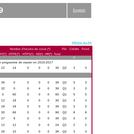
9
English
Afficher les AA
Nombre d’heures de cours (*)
Pér.
Crédits
Pond.
HT(*)
HTPE(*)
HTPS(*)
HD(*)
HR(*)
Total
0
 le programme de master en 2016-2017
22
14
0
0
0
36
Q2
3
3
36
0
0
0
0
36
Q2
3
3
32
0
0
4
0
36
Q1
3
3
0
60
0
0
0
60
Q1
5
5
12
18
0
0
0
30
Q1
3
3
18
18
0
0
0
36
Q1
3
3
30
66
0
0
0
96
Q2
8
8
27
9
0
0
0
36
Q1
3
3
12
12
0
0
0
24
Q1
2
2
26
10
0
0
0
36
Q2
3
3