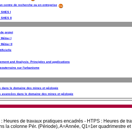
n centre de recherche ou en entreprise
- SHES I
- SHES II
de projet
 Métier I
 Métier II
ificielle
ement and Analysis. Principles and applications
souterrains sur l'urbanisme
s dans le domaine des mines et géologie
es avancées dans le domaine des mines et géologie
 : Heures de travaux pratiques encadrés - HTPS : Heures de tr
ans la colonne Pér. (Période), A=Année, Q1=1er quadrimestre e