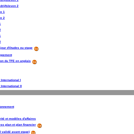
drijfsleven 2
re 1
re 2
1
2
1
2
séjour d'études ou stage
oppement
ion du TFE en anglais
 International I
 International II
ironnement
vité et modèles d'affaires
ss plan et plan financier
l validé avant stage)