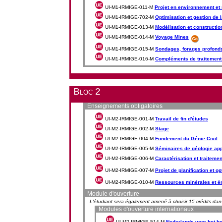
UI-M1-IRMIGE-011-M
Projet en environnement et 
UI-M1-IRMIGE-702-M
Optimisation et gestion de 
UI-M1-IRMIGE-013-M
Modélisation et constructi
UI-M1-IRMIGE-014-M
Voyage Mines
UI-M1-IRMIGE-015-M
Sondages, forages profonds
UI-M1-IRMIGE-016-M
Compléments de traitement
Bloc 2
Enseignements obligatoires
UI-M2-IRMIGE-001-M
Travail de fin d'études
UI-M2-IRMIGE-002-M
Stage
UI-M2-IRMIGE-004-M
Fondement du Génie Civil
UI-M2-IRMIGE-005-M
Séminaires de géologie app
UI-M2-IRMIGE-006-M
Caractérisation et traitemen
UI-M2-IRMIGE-007-M
Projet de planification et o
UI-M2-IRMIGE-010-M
Ressources minérales et é
Module d'ouverture
L'étudiant sera également amené à choisir 15 crédits da
Modules d'ouverture internationaux
UI-M2-IRMIGE-514-M
Nederlands voor het be