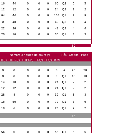
16
44
0
0
0
60
Q2
5
5
12
12
0
0
0
24
Q2
2
2
64
44
0
0
0
108
Q1
9
9
0
48
0
0
0
48
Q2
4
4
22
26
0
0
0
48
Q2
4
4
20
16
0
0
0
36
Q1
3
3
60
Nombre d’heures de cours (*)
Pér.
Crédits
Pond.
HT(*)
HTPE(*)
HTPS(*)
HD(*)
HR(*)
Total
0
0
0
0
0
0
A
20
20
0
0
0
0
0
0
Q1
10
10
14
10
0
0
0
24
Q1
2
2
12
12
0
0
0
24
Q1
2
2
28
8
0
0
0
36
Q1
3
3
16
56
0
0
0
72
Q1
6
6
18
6
0
0
0
24
Q1
2
2
15
56
0
0
0
0
56
Q1
5
5