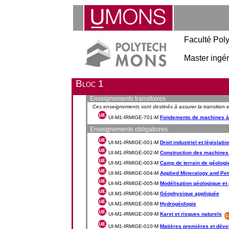
Faculté Pol
Master ingén
Bloc 1
Enseignements transitoires
Ces enseignements sont destinés à assurer la transitio
UI-M1-IRMIGE-701-M
Fondements de machines à 
Enseignements obligatoires
UI-M1-IRMIGE-001-M
Droit industriel et législati
UI-M1-IRMIGE-002-M
Construction des machines 
UI-M1-IRMIGE-003-M
Camp de terrain de géologi
UI-M1-IRMIGE-004-M
Applied Mineralogy and Pe
UI-M1-IRMIGE-005-M
Modélisation géologique et 
UI-M1-IRMIGE-006-M
Géophysique appliquée
UI-M1-IRMIGE-008-M
Hydrogéologie
UI-M1-IRMIGE-009-M
Karst et risques naturels
UI-M1-IRMIGE-010-M
Matières premières et dév