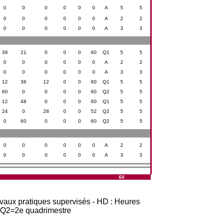
0
0
0
0
0
0
A
5
5
0
0
0
0
0
0
A
2
2
0
0
0
0
0
0
A
3
3
39
21
0
0
0
60
Q1
5
5
0
0
0
0
0
0
A
2
2
0
0
0
0
0
0
A
3
3
12
36
12
0
0
60
Q1
5
5
60
0
0
0
0
60
Q2
5
5
12
48
0
0
0
60
Q1
5
5
24
0
28
0
0
52
Q2
5
5
0
60
0
0
0
60
Q2
5
5
0
0
0
0
0
0
A
2
2
0
0
0
0
0
0
A
3
3
60
avaux pratiques supervisés - HD : Heures
t Q2=2e quadrimestre