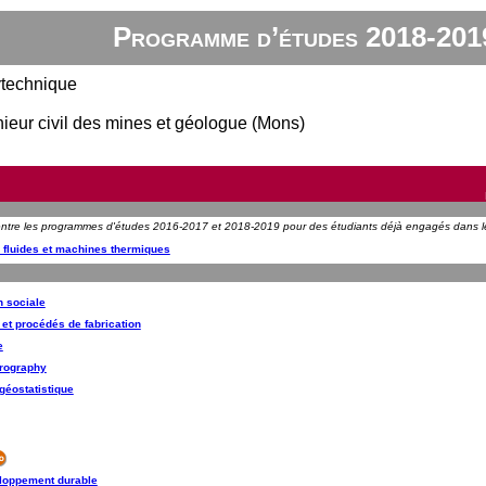
Programme d’études 2018-201
ytechnique
ieur civil des mines et géologue (Mons)
n entre les programmes d'études 2016-2017 et 2018-2019 pour des étudiants déjà engagés dans
fluides et machines thermiques
on sociale
et procédés de fabrication
e
trography
géostatistique
eloppement durable