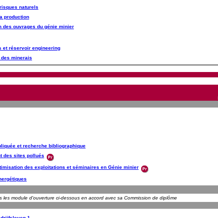
risques naturels
la production
on des ouvrages du génie minier
 et réservoir engineering
 des minerais
liquée et recherche bibliographique
t des sites pollués
ptimisation des exploitations et séminaires en Génie minier
nergétiques
ns les module d'ouverture ci-dessous en accord avec sa Commission de diplôme
drijfsleven 1