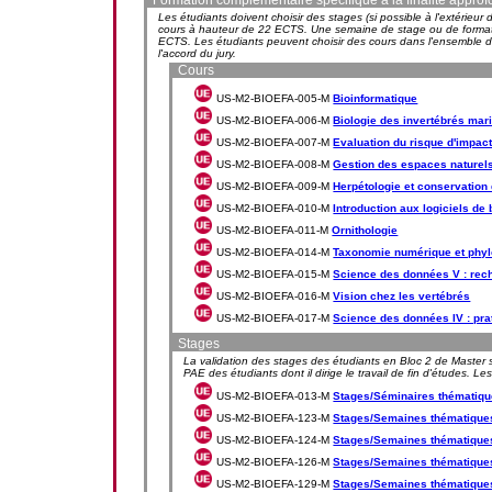
Formation complémentaire spécifique à la finalité approf
Les étudiants doivent choisir des stages (si possible à l'extérie
cours à hauteur de 22 ECTS. Une semaine de stage ou de format
ECTS. Les étudiants peuvent choisir des cours dans l'ensemble du
l'accord du jury.
Cours
US-M2-BIOEFA-005-M
Bioinformatique
US-M2-BIOEFA-006-M
Biologie des invertébrés mar
US-M2-BIOEFA-007-M
Evaluation du risque d'impact
US-M2-BIOEFA-008-M
Gestion des espaces naturel
US-M2-BIOEFA-009-M
Herpétologie et conservatio
US-M2-BIOEFA-010-M
Introduction aux logiciels de
US-M2-BIOEFA-011-M
Ornithologie
US-M2-BIOEFA-014-M
Taxonomie numérique et phyl
US-M2-BIOEFA-015-M
Science des données V : rec
US-M2-BIOEFA-016-M
Vision chez les vertébrés
US-M2-BIOEFA-017-M
Science des données IV : pra
Stages
La validation des stages des étudiants en Bloc 2 de Master se
PAE des étudiants dont il dirige le travail de fin d'études. L
US-M2-BIOEFA-013-M
Stages/Séminaires thématiqu
US-M2-BIOEFA-123-M
Stages/Semaines thématique
US-M2-BIOEFA-124-M
Stages/Semaines thématique
US-M2-BIOEFA-126-M
Stages/Semaines thématique
US-M2-BIOEFA-129-M
Stages/Semaines thématique