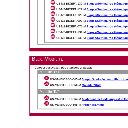
US-M2-BIOEFA-130-M
Stages/Séminaires thématiqu
US-M2-BIOEFA-127-M
Stages/Séminaires thématiqu
US-M2-BIOEFA-128-M
Stages/Séminaires thématiqu
US-M2-BIOEFA-090-M
Stages/Séminaires thématiqu
US-M2-BIOEFA-070-M
Stages/Séminaires thématiqu
US-M2-BIOEFA-131-M
Stages/Séminaires thématiqu
US-M2-BIOEFA-133-M
Stages/Séminaires thématiqu
Bloc Mobilité
Cours à destination des étudiants à Mobilité
Mobilité "OUT"
US-MM-BIOECO-045-M
Stage d'écologie des milieux int
US-MM-BIOECO-566-M
Mobilité "Out"
Mobilité "IN"
US-MM-BIOECO-564-M
Analytical methods applied to th
US-MM-BIOECO-565-M
French learning