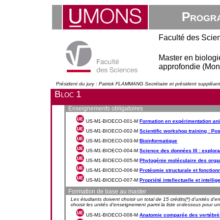
Progra
Faculté des Scie
Master en biologi
approfondie (Mon
Président du jury : Patrick FLAMMANG Secrétaire et président supplé
Bloc 1
Enseignements obligatoires
US-M1-BIOECO-001-M
Formation en expérimentation an
US-M1-BIOECO-002-M
Scientific workshop training : Po
US-M1-BIOECO-003-M
Bioinformatique
US-M1-BIOECO-004-M
Science des données III : explora
US-M1-BIOECO-005-M
Phylogénie moléculaire des org
US-M1-BIOECO-006-M
Protéomie structurale et fonction
US-M1-BIOECO-007-M
Propriété intellectuelle et intelli
Formation de base au master
Les étudiants doivent choisir un total de 15 crédits(*) d'unités d'
choisir les unités d'enseignement parmi la liste ci-dessous pour un 
US-M1-BIOECO-008-M
Anatomie comparée des vertébré