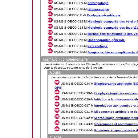
US-M1-BIOECO-009-M
Anthropologie
US-M1-BIOECO-010-M
Biomécanique
US-M1-BIOECO-011-M
Ecologie microbienne
US-M1-BIOECO-012-M
Histologie comparée des vertébr
US-M1-BIOECO-013-M
Histologie comparée des inverté
US-M1-BIOECO-014-M
Morphologie fonctionnelle des ve
US-M1-BIOECO-056-M
Océanographie générale
US-M1-BIOECO-015-M
Parasitologie
US-M1-BIOECO-016-M
Zoogéographie et compléments d'
Formation complémentaire
Les étudiants doivent choisir 21 crédits parmi les cours et/ou sta
liste ci-dessous pour un total de 6 crédits.
Cours
Les étudiants peuvent choisir des cours dans l'ensemble du 
US-M1-BIOECO-034-M
Biogéographie appliquée (SIG
GPS)
US-M1-BIOECO-030-M
Ecophysiologie des animaux
US-M1-BIOECO-036-M
Initiation à la microscopie é
US-M1-BIOECO-037-M
Introduction aux données et
US-M1-BIOECO-031-M
Mésocosmes artificiels et 
US-M1-BIOECO-042-M
Microbiologie environnement
US-M1-BIOECO-043-M
Phéromones et communicati
US-M1-BIOECO-044-M
Protéomie et spectrométrie
Stages