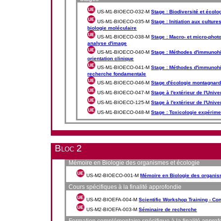
US-M1-BIOECO-032-M
Stage : Biodiversité et écolo
US-M1-BIOECO-035-M
Stage : Initiation aux cultur
biologie moléculaire
US-M1-BIOECO-038-M
Stage : Macro- et micro-phot
analyse d'image
US-M1-BIOECO-040-M
Stage : Méthodes d'immunohi
orientation clinique
US-M1-BIOECO-041-M
Stage : Méthodes d'immunohi
recherche fondamentale
US-M1-BIOECO-046-M
Stage d'écologie montagnar
US-M1-BIOECO-047-M
Stage à l'extérieur de l'Unive
US-M1-BIOECO-125-M
Stage à l'extérieur de l'Unive
US-M1-BIOECO-048-M
Stage : Toxicologie expérime
Bloc 2
Mémoire en Biologie des organismes et écologie
US-M2-BIOECO-001-M
Mémoire en Biologie des organis
Cours spécifiques à la finalité approfondie
US-M2-BIOEFA-004-M
Scientific Workshop Training - Co
US-M2-BIOEFA-003-M
Séminaire de recherche