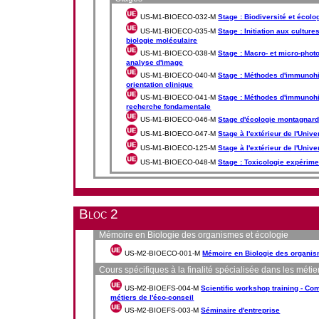
US-M1-BIOECO-032-M
Stage : Biodiversité et écolo
US-M1-BIOECO-035-M
Stage : Initiation aux cultur
biologie moléculaire
US-M1-BIOECO-038-M
Stage : Macro- et micro-phot
analyse d'image
US-M1-BIOECO-040-M
Stage : Méthodes d'immunohi
orientation clinique
US-M1-BIOECO-041-M
Stage : Méthodes d'immunohi
recherche fondamentale
US-M1-BIOECO-046-M
Stage d'écologie montagnar
US-M1-BIOECO-047-M
Stage à l'extérieur de l'Unive
US-M1-BIOECO-125-M
Stage à l'extérieur de l'Unive
US-M1-BIOECO-048-M
Stage : Toxicologie expérime
Bloc 2
Mémoire en Biologie des organismes et écologie
US-M2-BIOECO-001-M
Mémoire en Biologie des organis
Cours spécifiques à la finalité spécialisée dans les métie
US-M2-BIOEFS-004-M
Scientific workshop training - C
métiers de l'éco-conseil
US-M2-BIOEFS-003-M
Séminaire d'entreprise