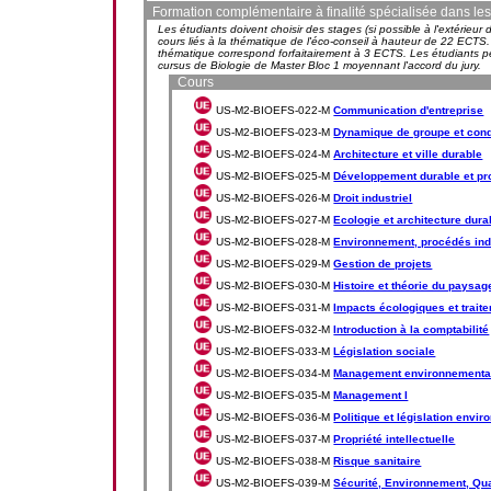
Formation complémentaire à finalité spécialisée dans les
Les étudiants doivent choisir des stages (si possible à l'extérie
cours liés à la thématique de l'éco-conseil à hauteur de 22 EC
thématique correspond forfaitairement à 3 ECTS. Les étudiants pe
cursus de Biologie de Master Bloc 1 moyennant l'accord du jury.
Cours
US-M2-BIOEFS-022-M
Communication d'entreprise
US-M2-BIOEFS-023-M
Dynamique de groupe et cond
US-M2-BIOEFS-024-M
Architecture et ville durable
US-M2-BIOEFS-025-M
Développement durable et pr
US-M2-BIOEFS-026-M
Droit industriel
US-M2-BIOEFS-027-M
Ecologie et architecture dura
US-M2-BIOEFS-028-M
Environnement, procédés ind
US-M2-BIOEFS-029-M
Gestion de projets
US-M2-BIOEFS-030-M
Histoire et théorie du paysag
US-M2-BIOEFS-031-M
Impacts écologiques et trait
US-M2-BIOEFS-032-M
Introduction à la comptabilité
US-M2-BIOEFS-033-M
Législation sociale
US-M2-BIOEFS-034-M
Management environnementa
US-M2-BIOEFS-035-M
Management I
US-M2-BIOEFS-036-M
Politique et législation envi
US-M2-BIOEFS-037-M
Propriété intellectuelle
US-M2-BIOEFS-038-M
Risque sanitaire
US-M2-BIOEFS-039-M
Sécurité, Environnement, Qua