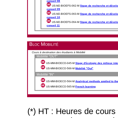
conseil 08
US-M2-BIOEFS-062-M
Stage de recherche et dévelo
conseil 09
US-M2-BIOEFS-063-M
Stage de recherche et dévelo
conseil 10
US-M2-BIOEFS-064-M
Stage de recherche et dévelo
conseil 11
Bloc Mobilité
Cours à destination des étudiants à Mobilité
Mobilité "OUT"
US-MM-BIOECO-045-M
Stage d'écologie des milieux int
US-MM-BIOECO-566-M
Mobilité "Out"
Mobilité "IN"
US-MM-BIOECO-564-M
Analytical methods applied to th
US-MM-BIOECO-565-M
French learning
(*) HT : Heures de cours