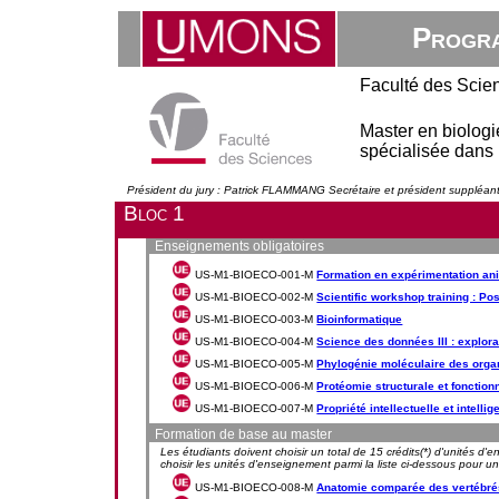
Progra
Faculté des Scie
Master en biologi
spécialisée dans 
Président du jury : Patrick FLAMMANG Secrétaire et président supplé
Bloc 1
Enseignements obligatoires
US-M1-BIOECO-001-M
Formation en expérimentation an
US-M1-BIOECO-002-M
Scientific workshop training : Po
US-M1-BIOECO-003-M
Bioinformatique
US-M1-BIOECO-004-M
Science des données III : explora
US-M1-BIOECO-005-M
Phylogénie moléculaire des org
US-M1-BIOECO-006-M
Protéomie structurale et fonction
US-M1-BIOECO-007-M
Propriété intellectuelle et intelli
Formation de base au master
Les étudiants doivent choisir un total de 15 crédits(*) d'unités d'
choisir les unités d'enseignement parmi la liste ci-dessous pour un 
US-M1-BIOECO-008-M
Anatomie comparée des vertébré