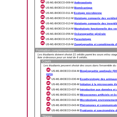
US-M1-BIOECO-009-M
Anthropologie
US-M1-BIOECO-010-M
Biomécanique
US-M1-BIOECO-011-M
Ecologie microbienne
US-M1-BIOECO-012-M
Histologie comparée des vertébr
US-M1-BIOECO-013-M
Histologie comparée des inverté
US-M1-BIOECO-014-M
Morphologie fonctionnelle des ve
US-M1-BIOECO-056-M
Océanographie générale
US-M1-BIOECO-015-M
Parasitologie
US-M1-BIOECO-016-M
Zoogéographie et compléments d'
Formation complémentaire
Les étudiants doivent choisir 21 crédits parmi les cours et/ou sta
liste ci-dessous pour un total de 6 crédits.
Cours
Les étudiants peuvent choisir des cours dans l'ensemble du 
US-M1-BIOECO-034-M
Biogéographie appliquée (SIG
GPS)
US-M1-BIOECO-030-M
Ecophysiologie des animaux
US-M1-BIOECO-036-M
Initiation à la microscopie é
US-M1-BIOECO-037-M
Introduction aux données et
US-M1-BIOECO-031-M
Mésocosmes artificiels et 
US-M1-BIOECO-042-M
Microbiologie environnement
US-M1-BIOECO-043-M
Phéromones et communicati
US-M1-BIOECO-044-M
Protéomie et spectrométrie
Stages