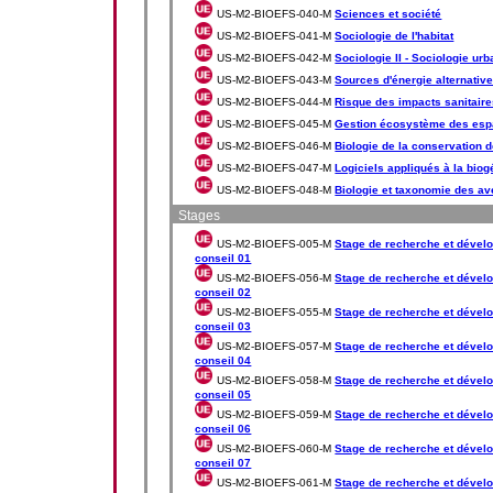
US-M2-BIOEFS-040-M
Sciences et société
US-M2-BIOEFS-041-M
Sociologie de l'habitat
US-M2-BIOEFS-042-M
Sociologie II - Sociologie ur
US-M2-BIOEFS-043-M
Sources d'énergie alternativ
US-M2-BIOEFS-044-M
Risque des impacts sanitaires
US-M2-BIOEFS-045-M
Gestion écosystème des esp
US-M2-BIOEFS-046-M
Biologie de la conservation d
US-M2-BIOEFS-047-M
Logiciels appliqués à la bio
US-M2-BIOEFS-048-M
Biologie et taxonomie des a
Stages
US-M2-BIOEFS-005-M
Stage de recherche et dévelo
conseil 01
US-M2-BIOEFS-056-M
Stage de recherche et dévelo
conseil 02
US-M2-BIOEFS-055-M
Stage de recherche et dévelo
conseil 03
US-M2-BIOEFS-057-M
Stage de recherche et dévelo
conseil 04
US-M2-BIOEFS-058-M
Stage de recherche et dévelo
conseil 05
US-M2-BIOEFS-059-M
Stage de recherche et dévelo
conseil 06
US-M2-BIOEFS-060-M
Stage de recherche et dévelo
conseil 07
US-M2-BIOEFS-061-M
Stage de recherche et dévelo