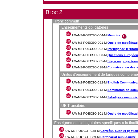
Bloc 2
Tronc commun
Enseignements obligatoires
UW-M2-POECSO-004-M
Mémoire
UW-M2-POECSO-001-M
Outils de modélisat
UW-M2-POECSO-002-M
Intelligence territori
UW-M2-POECSO-003-M
Questions europée
UW-M2-POECSO-005-M
Stage ou projet tran
UW-M2-POECSO-018-M
Connaissance des a
Unités d'enseignement de langues complémentai
UW-M2-POECSO-012-M
English Communica
UW-M2-POECSO-013-M
Seminarios de comu
UW-M2-POECSO-014-M
Zakelijke communic
UE Transitoire
UW-M2-POECSO-101-M
Outils de modélisat
Enseignements obligatoires spécifiques à la finalité
UW-M2-POGCOT-038-M
Contrôle, audit et gestion
UW-M2-POGCOT-039-M
Partenariat public-privé