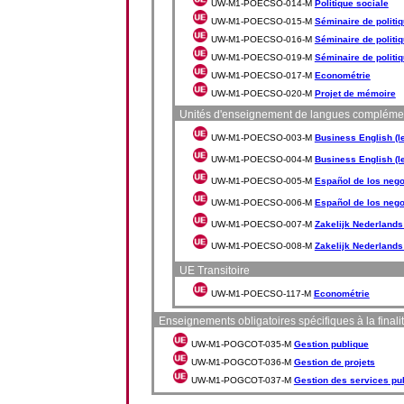
UW-M1-POECSO-014-M
Politique sociale
UW-M1-POECSO-015-M
Séminaire de politi
UW-M1-POECSO-016-M
Séminaire de politi
UW-M1-POECSO-019-M
Séminaire de politi
UW-M1-POECSO-017-M
Econométrie
UW-M1-POECSO-020-M
Projet de mémoire
Unités d'enseignement de langues complémentai
UW-M1-POECSO-003-M
Business English (le
UW-M1-POECSO-004-M
Business English (le
UW-M1-POECSO-005-M
Español de los nego
UW-M1-POECSO-006-M
Español de los nego
UW-M1-POECSO-007-M
Zakelijk Nederlands 
UW-M1-POECSO-008-M
Zakelijk Nederlands 
UE Transitoire
UW-M1-POECSO-117-M
Econométrie
Enseignements obligatoires spécifiques à la finalité
UW-M1-POGCOT-035-M
Gestion publique
UW-M1-POGCOT-036-M
Gestion de projets
UW-M1-POGCOT-037-M
Gestion des services pu