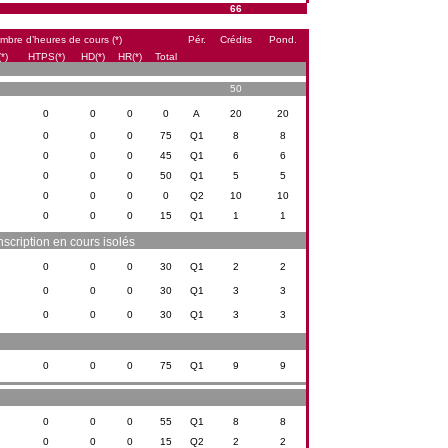
66
mbre d’heures de cours (*)
Pér.
Crédits
Pond.
*)
HTPS(*)
HD(*)
HR(*)
Total
50
0
0
0
0
A
20
20
0
0
0
75
Q1
8
8
0
0
0
45
Q1
6
6
0
0
0
50
Q1
5
5
0
0
0
0
Q2
10
10
0
0
0
15
Q1
1
1
scription en cours isolés
0
0
0
30
Q1
2
2
0
0
0
30
Q1
3
3
0
0
0
30
Q1
3
3
0
0
0
75
Q1
9
9
0
0
0
55
Q1
8
8
0
0
0
15
Q2
2
2