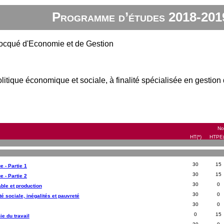
Programme d’études 2018-201
ocqué d'Economie et de Gestion
itique économique et sociale, à finalité spécialisée en gestion de
No
HT(*)
HTPE(
30
15
 - Partie 1
30
15
 - Partie 2
30
0
ble et production
30
0
é sociale, inégalités et pauvreté
30
0
0
15
e du travail