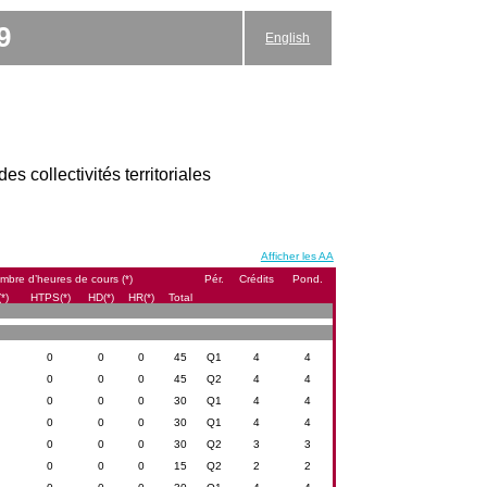
9
English
s collectivités territoriales
Afficher les AA
mbre d’heures de cours (*)
Pér.
Crédits
Pond.
*)
HTPS(*)
HD(*)
HR(*)
Total
0
0
0
45
Q1
4
4
0
0
0
45
Q2
4
4
0
0
0
30
Q1
4
4
0
0
0
30
Q1
4
4
0
0
0
30
Q2
3
3
0
0
0
15
Q2
2
2