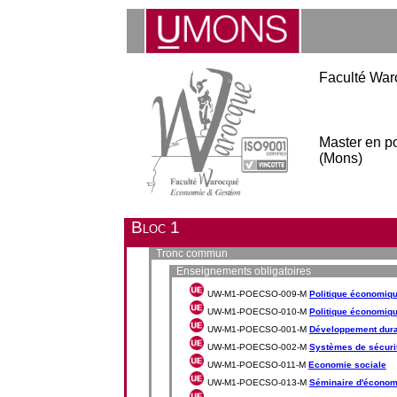
Faculté War
Master en pol
(Mons)
Bloc 1
Tronc commun
Enseignements obligatoires
UW-M1-POECSO-009-M
Politique économique
UW-M1-POECSO-010-M
Politique économique
UW-M1-POECSO-001-M
Développement dura
UW-M1-POECSO-002-M
Systèmes de sécurit
UW-M1-POECSO-011-M
Economie sociale
UW-M1-POECSO-013-M
Séminaire d'économi