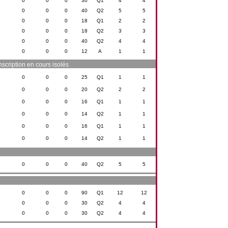
0
0
0
30
Q1
4
4
0
0
0
40
Q2
5
5
0
0
0
18
Q1
2
2
0
0
0
18
Q2
3
3
0
0
0
40
Q2
4
4
0
0
0
12
A
1
1
scription en cours isolés
0
0
0
25
Q1
1
1
0
0
0
20
Q2
2
2
0
0
0
16
Q1
1
1
0
0
0
14
Q2
1
1
0
0
0
16
Q1
1
1
0
0
0
14
Q2
1
1
0
0
0
40
Q2
5
5
0
0
0
90
Q1
12
12
0
0
0
30
Q2
4
4
0
0
0
30
Q2
4
4