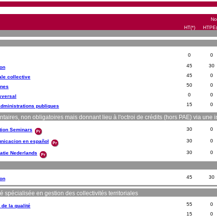
No
HT(*)
HTPE(
0
0
45
30
ion
45
0
ale collective
50
0
nnes
0
0
sversal
15
0
dministrations publiques
res, non obligatoires mais donnant lieu à l'octroi de crédits (hors PAE) via une in
30
0
tion Seminars
30
0
nicacion en español
30
0
atie Nederlands
45
30
ion
 spécialisée en gestion des collectivités territoriales
55
0
 de la qualité
15
0