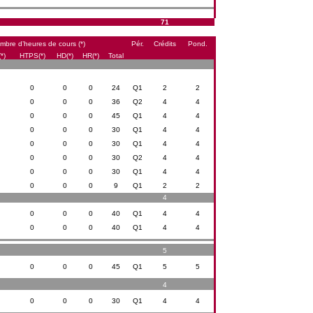
71
mbre d’heures de cours (*)
Pér.
Crédits
Pond.
*)
HTPS(*)
HD(*)
HR(*)
Total
0
0
0
24
Q1
2
2
0
0
0
36
Q2
4
4
0
0
0
45
Q1
4
4
0
0
0
30
Q1
4
4
0
0
0
30
Q1
4
4
0
0
0
30
Q2
4
4
0
0
0
30
Q1
4
4
0
0
0
9
Q1
2
2
4
0
0
0
40
Q1
4
4
0
0
0
40
Q1
4
4
5
0
0
0
45
Q1
5
5
4
0
0
0
30
Q1
4
4