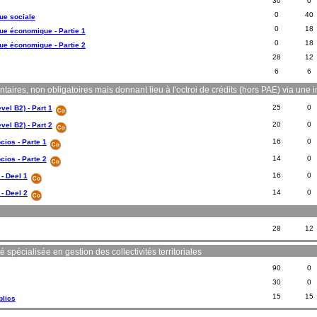
30
0
0
40
que sociale
0
18
que économique - Partie 1
0
18
que économique - Partie 2
28
12
6
6
res, non obligatoires mais donnant lieu à l'octroi de crédits (hors PAE) via une in
25
0
vel B2) - Part 1
20
0
vel B2) - Part 2
16
0
cios - Parte 1
14
0
cios - Parte 2
16
0
- Deel 1
14
0
- Deel 2
28
12
 spécialisée en gestion des collectivités territoriales
90
0
30
0
15
15
blics