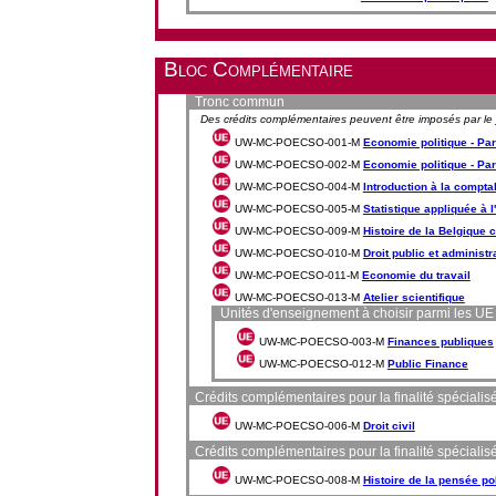
Bloc Complémentaire
Tronc commun
Des crédits complémentaires peuvent être imposés par le ju
UW-MC-POECSO-001-M
Economie politique - Par
UW-MC-POECSO-002-M
Economie politique - Part
UW-MC-POECSO-004-M
Introduction à la comptab
UW-MC-POECSO-005-M
Statistique appliquée à l
UW-MC-POECSO-009-M
Histoire de la Belgique
UW-MC-POECSO-010-M
Droit public et administra
UW-MC-POECSO-011-M
Economie du travail
UW-MC-POECSO-013-M
Atelier scientifique
Unités d'enseignement à choisir parmi les UE 
UW-MC-POECSO-003-M
Finances publiques
UW-MC-POECSO-012-M
Public Finance
Crédits complémentaires pour la finalité spéciali
UW-MC-POECSO-006-M
Droit civil
Crédits complémentaires pour la finalité spécialis
UW-MC-POECSO-008-M
Histoire de la pensée pol