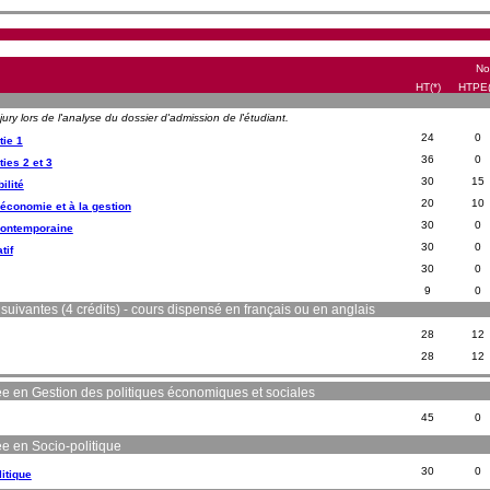
No
HT(*)
HTPE(
ry lors de l'analyse du dossier d'admission de l'étudiant.
24
0
tie 1
36
0
ies 2 et 3
30
15
ilité
20
10
'économie et à la gestion
30
0
 contemporaine
30
0
tif
30
0
9
0
suivantes (4 crédits) - cours dispensé en français ou en anglais
28
12
28
12
sée en Gestion des politiques économiques et sociales
45
0
ée en Socio-politique
30
0
itique