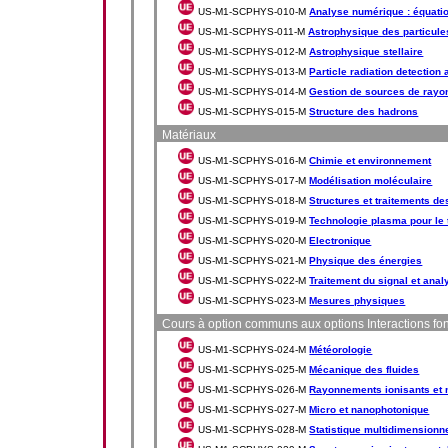
US-M1-SCPHYS-010-M
Analyse numérique : équation
US-M1-SCPHYS-011-M
Astrophysique des particule
US-M1-SCPHYS-012-M
Astrophysique stellaire
US-M1-SCPHYS-013-M
Particle radiation detectio
US-M1-SCPHYS-014-M
Gestion de sources de rayo
US-M1-SCPHYS-015-M
Structure des hadrons
Matériaux
US-M1-SCPHYS-016-M
Chimie et environnement
US-M1-SCPHYS-017-M
Modélisation moléculaire
US-M1-SCPHYS-018-M
Structures et traitements de
US-M1-SCPHYS-019-M
Technologie plasma pour le 
US-M1-SCPHYS-020-M
Electronique
US-M1-SCPHYS-021-M
Physique des énergies
US-M1-SCPHYS-022-M
Traitement du signal et ana
US-M1-SCPHYS-023-M
Mesures physiques
Cours à option communs aux options Interactions fo
US-M1-SCPHYS-024-M
Météorologie
US-M1-SCPHYS-025-M
Mécanique des fluides
US-M1-SCPHYS-026-M
Rayonnements ionisants et 
US-M1-SCPHYS-027-M
Micro et nanophotonique
US-M1-SCPHYS-028-M
Statistique multidimensionn