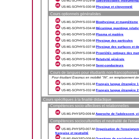
US-M1-SCPHYS-029-M
Spectroscopies instrumental
US-M1-SCPHYS-030-M
Physique et citoyenneté
Cours optionnels généralistes
US-M1-SCPHYS-033-M
Biophysique et magnétisme
US-M1-SCPHYS-034-M
Mécanique quantique relativ
US-M1-SCPHYS-035-M
Plasma et matière
US-M1-SCPHYS-036-M
Physique des particules
US-M1-SCPHYS-037-M
Physique des surfaces et de
US-M1-SCPHYS-038-M
Propriétés optiques des mat
US-M1-SCPHYS-039-M
Relativité générale
US-M1-SCPHYS-040-M
Semi-conducteurs
Cours de langues pour étudiants non-francophones
Pour étudiant Erasmus en mobilité "IN", en remplacement de 
US-M1-SCPHYS-031-M
Français langue étrangère 1
US-M1-SCPHYS-032-M
Français langue étrangère 2
Cours spécifiques à la finalité didactique
Compétences socio-affectives et relationnelles
US-M1-PHYSFD-009-M
Approche de l'adolescent, vi
Compétences socioculturelles et neutralité de l'ens
US-M1-PHYSFD-007-M
Organisation de l'enseigne
française et neutralité
US-M1-PHYSFD-008-M
Questions de sociologie dan