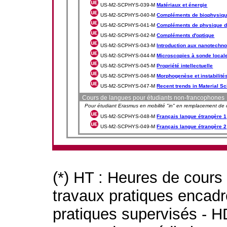
US-M2-SCPHYS-039-M
Matériaux et énergie
US-M2-SCPHYS-040-M
Compléments de biophysiq
US-M2-SCPHYS-041-M
Compléments de physique d
US-M2-SCPHYS-042-M
Compléments d'optique
US-M2-SCPHYS-043-M
Introduction aux nanotechno
US-M2-SCPHYS-044-M
Microscopies à sonde local
US-M2-SCPHYS-045-M
Propriété intellectuelle
US-M2-SCPHYS-046-M
Morphogenèse et instabilité
US-M2-SCPHYS-047-M
Recent trends in Material S
Cours de langues pour étudiants non-francophones
Pour étudiant Erasmus en mobilité "in" en remplacement de c
US-M2-SCPHYS-048-M
Français langue étrangère 1
US-M2-SCPHYS-049-M
Français langue étrangère 2
(*) HT : Heures de cours
travaux pratiques encad
pratiques supervisés - H