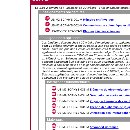
Le Bloc 2 comprend : - Mémoire de 30 crédits - Enseignements obligatoi
Enseignements obligatoires
US-M2-SCPHYS-001-M
Mémoire en Physique
US-M2-SCPHYS-002-M
Communication scientifique et d
US-M2-SCPHYS-003-M
Philosophie des sciences
Enseignements optionnels
Les étudiants doivent choisir 25 crédits d'enseignements optionnel
dont 18 crédits minimum à choisir dans la liste des cours de l'opt
suivis - attention pas dans les cours spécifiques à la finalité). S
également être pris dans une autre université belge. Pour les crédi
parmi les cours assurés à l'UMONS en Physique dans l'autre optio
en Médecine, en Sciences appliquées, moyennant l'accord du jury
peuvent également être pris dans une autre université belge. - Etu
minimum à choisir parmi les enseignements optionnels du bloc 2 e
des cours peuvent également être pris dans une autre université be
choisir éventuellement parmi les cours assurés à l'UMONS, en Bi
Sciences appliquées, moyennant l'accord du jury, pour un nombre
également être pris dans une autre université belge.
Interactions fondamentales
US-M2-SCPHYS-033-M
Eléments de chromodynami
US-M2-SCPHYS-034-M
Gravitation avancée et théo
US-M2-SCPHYS-035-M
Physique théorique des part
US-M2-SCPHYS-036-M
Théorie des champs de jaug
US-M2-SCPHYS-037-M
Unification des interaction
Matériaux
US-M2-SCPHYS-038-M
Advanced Ceramics