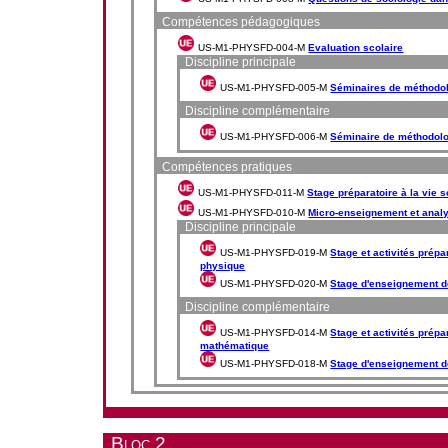
Compétences pédagogiques
US-M1-PHYSFD-004-M
Evaluation scolaire
Discipline principale
US-M1-PHYSFD-005-M
Séminaires de méthodol
Discipline complémentaire
US-M1-PHYSFD-006-M
Séminaire de méthodolo
Compétences pratiques
US-M1-PHYSFD-011-M
Stage préparatoire à la vie s
US-M1-PHYSFD-010-M
Micro-enseignement et anal
Discipline principale
US-M1-PHYSFD-019-M
Stage et activités prépa
physique
US-M1-PHYSFD-020-M
Stage d'enseignement d
Discipline complémentaire
US-M1-PHYSFD-014-M
Stage et activités prépa
mathématique
US-M1-PHYSFD-018-M
Stage d'enseignement d
Bloc 2