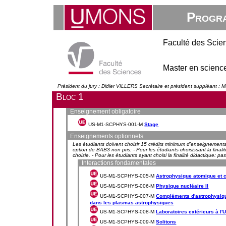
Progra
Faculté des Scie
Master en science
Président du jury : Didier VILLERS Secrétaire et président suppléant
Bloc 1
Enseignement obligatoire
US-M1-SCPHYS-001-M
Stage
Enseignements optionnels
Les étudiants doivent choisir 15 crédits minimum d'enseignements 
option de BAB3 non pris: - Pour les étudiants choisissant la finali
choisie. - Pour les étudiants ayant choisi la finalité didactique: pa
Interactions fondamentales
US-M1-SCPHYS-005-M
Astrophysique atomique et 
US-M1-SCPHYS-006-M
Physique nucléaire II
US-M1-SCPHYS-007-M
Compléments d'astrophysiq
dans les plasmas astrophysiques
US-M1-SCPHYS-008-M
Laboratoires extérieurs à l
US-M1-SCPHYS-009-M
Solitons