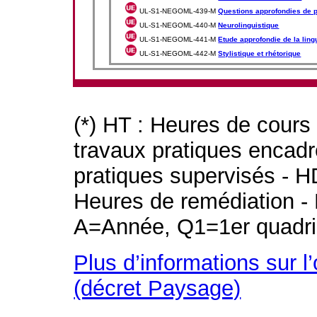
UL-S1-NEGOML-439-M
Questions approfondies de 
UL-S1-NEGOML-440-M
Neurolinguistique
UL-S1-NEGOML-441-M
Etude approfondie de la lin
UL-S1-NEGOML-442-M
Stylistique et rhétorique
(*) HT : Heures de cours
travaux pratiques encad
pratiques supervisés - H
Heures de remédiation - 
A=Année, Q1=1er quadri
Plus d’informations sur l
(décret Paysage)