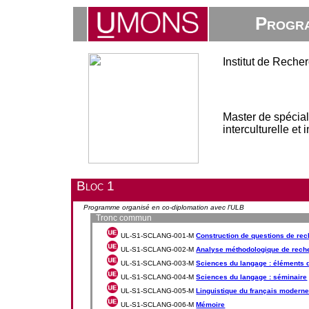
Progra
Institut de Rech
Master de spécia
interculturelle et
Bloc 1
Programme organisé en co-diplomation avec l'ULB
Tronc commun
UL-S1-SCLANG-001-M
Construction de questions de re
UL-S1-SCLANG-002-M
Analyse méthodologique de rech
UL-S1-SCLANG-003-M
Sciences du langage : éléments 
UL-S1-SCLANG-004-M
Sciences du langage : séminaire
UL-S1-SCLANG-005-M
Linguistique du français modern
UL-S1-SCLANG-006-M
Mémoire