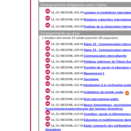
Enseignements obligatoires selon l'option
UL-S1-NEGOML-401-M
Langage et institutions internati
UL-S1-NEGOML-402-M
Relations culturelles internation
UL-S1-NEGOML-403-M
Pratique de la négociation intern
Enseignements au choix
L'étudiant doit choisir 15 crédits parmi les UE proposées.
UL-S1-NEGOML-404-M
Stage 10 : Communication intercul
UL-S1-NEGOML-405-M
Stage 15 : Communication intercul
UL-S1-NEGOML-406-M
Communication interculturelle
UL-S1-NEGOML-407-M
Politique intérieure de l'Union 
UL-S1-NEGOML-408-M
Transfert de savoir et éducation
UL-S1-NEGOML-409-M
Management 1
UL-S1-NEGOML-410-M
Sociologie
UL-S1-NEGOML-411-M
Introduction à la civilisation a
UL-S1-NEGOML-412-M
Institutions du monde arabe
UL-S1-NEGOML-413-M
Droit international public
UL-S1-NEGOML-414-M
Bases linguistiques, psychologi
l'enseignement-apprentissage des langues étrangères
UL-S1-NEGOML-415-M
Cognition, parole et bilinguismes
UL-S1-NEGOML-416-M
Education et multilinguisme dan
UL-S1-NEGOML-417-M
Etude comparée des méthodolog
étrangères