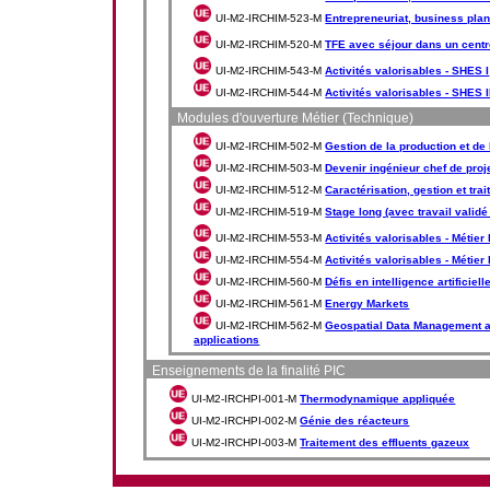
UI-M2-IRCHIM-523-M
Entrepreneuriat, business plan 
UI-M2-IRCHIM-520-M
TFE avec séjour dans un centr
UI-M2-IRCHIM-543-M
Activités valorisables - SHES I
UI-M2-IRCHIM-544-M
Activités valorisables - SHES I
Modules d'ouverture Métier (Technique)
UI-M2-IRCHIM-502-M
Gestion de la production et de
UI-M2-IRCHIM-503-M
Devenir ingénieur chef de proj
UI-M2-IRCHIM-512-M
Caractérisation, gestion et tra
UI-M2-IRCHIM-519-M
Stage long (avec travail validé
UI-M2-IRCHIM-553-M
Activités valorisables - Métier 
UI-M2-IRCHIM-554-M
Activités valorisables - Métier I
UI-M2-IRCHIM-560-M
Défis en intelligence artificiell
UI-M2-IRCHIM-561-M
Energy Markets
UI-M2-IRCHIM-562-M
Geospatial Data Management a
applications
Enseignements de la finalité PIC
UI-M2-IRCHPI-001-M
Thermodynamique appliquée
UI-M2-IRCHPI-002-M
Génie des réacteurs
UI-M2-IRCHPI-003-M
Traitement des effluents gazeux