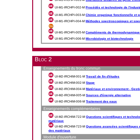
UI-M1-IRCHPI-002-M
Procédés et technologie de l'indust
UI-M1-IRCHPI-003-M
Chimie organique fonctionnelle et 
UI-M1-IRCHPI-004-M
Méthodes spectroscopiques et spe
UI-M1-IRCHPI-005-M
Compléments de thermodynamique
UI-M1-IRCHPI-006-M
Microbiologie et biotechnologie
Bloc 2
Enseignements du tronc commun
UI-M2-IRCHIM-001-M
Travail de fin d'études
UI-M2-IRCHIM-002-M
Stage
UI-M2-IRCHIM-004-M
Matériaux et environnement - Gest
UI-M2-IRCHIM-005-M
Sources d'énergie alternative
UI-M2-IRCHIM-006-M
Traitement des eaux
Enseignements complémentaires
UI-M2-IRCHIM-722-M
Questions scientifiques et technol
matériaux
UI-M2-IRCHIM-723-M
Questions avancées scientifiques 
des matériaux
Module d'ouverture