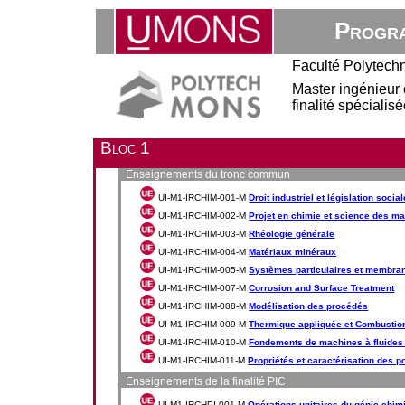
Progra
Faculté Polytech
Master ingénieur 
finalité spéciali
Bloc 1
Enseignements du tronc commun
UI-M1-IRCHIM-001-M
Droit industriel et législation social
UI-M1-IRCHIM-002-M
Projet en chimie et science des ma
UI-M1-IRCHIM-003-M
Rhéologie générale
UI-M1-IRCHIM-004-M
Matériaux minéraux
UI-M1-IRCHIM-005-M
Systèmes particulaires et membra
UI-M1-IRCHIM-007-M
Corrosion and Surface Treatment
UI-M1-IRCHIM-008-M
Modélisation des procédés
UI-M1-IRCHIM-009-M
Thermique appliquée et Combustio
UI-M1-IRCHIM-010-M
Fondements de machines à fluides
UI-M1-IRCHIM-011-M
Propriétés et caractérisation des 
Enseignements de la finalité PIC
UI-M1-IRCHPI-001-M
Opérations unitaires du génie chim