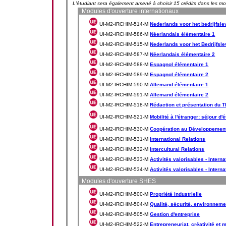
L'étudiant sera également amené à choisir 15 crédits dans les m
Modules d'ouverture internationaux
UI-M2-IRCHIM-514-M
Nederlands voor het bedrijfsle
UI-M2-IRCHIM-586-M
Néerlandais élémentaire 1
UI-M2-IRCHIM-515-M
Nederlands voor het Bedrijfsl
UI-M2-IRCHIM-587-M
Néerlandais élémentaire 2
UI-M2-IRCHIM-588-M
Espagnol élémentaire 1
UI-M2-IRCHIM-589-M
Espagnol élémentaire 2
UI-M2-IRCHIM-590-M
Allemand élémentaire 1
UI-M2-IRCHIM-591-M
Allemand élémentaire 2
UI-M2-IRCHIM-518-M
Rédaction et présentation du 
UI-M2-IRCHIM-521-M
Mobilité à l'étranger: séjour d
UI-M2-IRCHIM-530-M
Coopération au Développemen
UI-M2-IRCHIM-531-M
International Relations
UI-M2-IRCHIM-532-M
Intercultural Relations
UI-M2-IRCHIM-533-M
Activités valorisables - Interna
UI-M2-IRCHIM-534-M
Activités valorisables - Internat
Modules d'ouverture SHES
UI-M2-IRCHIM-500-M
Propriété industrielle
UI-M2-IRCHIM-504-M
Qualité, sécurité, environneme
UI-M2-IRCHIM-505-M
Gestion d'entreprise
UI-M2-IRCHIM-522-M
Entrepreneuriat, créativité et 