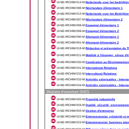
UI-M2-IRCHIM-514-M
Nederlands voor het bedrijfsle
UI-M2-IRCHIM-586-M
Néerlandais élémentaire 1
UI-M2-IRCHIM-515-M
Nederlands voor het Bedrijfsl
UI-M2-IRCHIM-587-M
Néerlandais élémentaire 2
UI-M2-IRCHIM-588-M
Espagnol élémentaire 1
UI-M2-IRCHIM-589-M
Espagnol élémentaire 2
UI-M2-IRCHIM-590-M
Allemand élémentaire 1
UI-M2-IRCHIM-591-M
Allemand élémentaire 2
UI-M2-IRCHIM-518-M
Rédaction et présentation du 
UI-M2-IRCHIM-521-M
Mobilité à l'étranger: séjour d
UI-M2-IRCHIM-530-M
Coopération au Développemen
UI-M2-IRCHIM-531-M
International Relations
UI-M2-IRCHIM-532-M
Intercultural Relations
UI-M2-IRCHIM-533-M
Activités valorisables - Interna
UI-M2-IRCHIM-534-M
Activités valorisables - Internat
Modules d'ouverture SHES
UI-M2-IRCHIM-500-M
Propriété industrielle
UI-M2-IRCHIM-504-M
Qualité, sécurité, environneme
UI-M2-IRCHIM-505-M
Gestion d'entreprise
UI-M2-IRCHIM-522-M
Entrepreneuriat, créativité et 
UI-M2-IRCHIM-523-M
Entrepreneuriat, business plan 