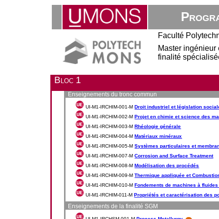
Progra
Faculté Polytech
Master ingénieur 
finalité spéciali
Bloc 1
Enseignements du tronc commun
UI-M1-IRCHIM-001-M
Droit industriel et législation social
UI-M1-IRCHIM-002-M
Projet en chimie et science des ma
UI-M1-IRCHIM-003-M
Rhéologie générale
UI-M1-IRCHIM-004-M
Matériaux minéraux
UI-M1-IRCHIM-005-M
Systèmes particulaires et membra
UI-M1-IRCHIM-007-M
Corrosion and Surface Treatment
UI-M1-IRCHIM-008-M
Modélisation des procédés
UI-M1-IRCHIM-009-M
Thermique appliquée et Combustio
UI-M1-IRCHIM-010-M
Fondements de machines à fluides
UI-M1-IRCHIM-011-M
Propriétés et caractérisation des 
Enseignements de la finalité SGM
UI-M1-IRCHSM-001-M
Process Metallurgy