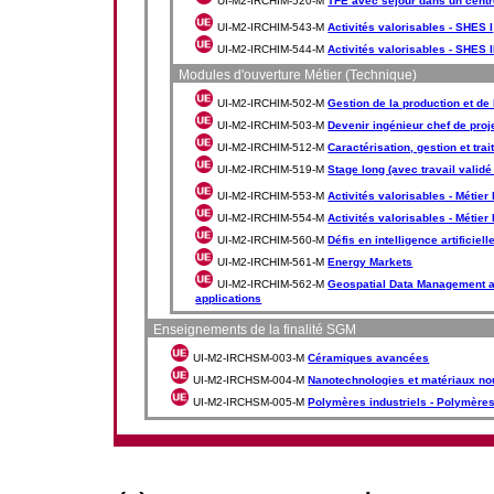
UI-M2-IRCHIM-520-M
TFE avec séjour dans un centr
UI-M2-IRCHIM-543-M
Activités valorisables - SHES I
UI-M2-IRCHIM-544-M
Activités valorisables - SHES I
Modules d'ouverture Métier (Technique)
UI-M2-IRCHIM-502-M
Gestion de la production et de
UI-M2-IRCHIM-503-M
Devenir ingénieur chef de proj
UI-M2-IRCHIM-512-M
Caractérisation, gestion et tra
UI-M2-IRCHIM-519-M
Stage long (avec travail validé
UI-M2-IRCHIM-553-M
Activités valorisables - Métier 
UI-M2-IRCHIM-554-M
Activités valorisables - Métier I
UI-M2-IRCHIM-560-M
Défis en intelligence artificiell
UI-M2-IRCHIM-561-M
Energy Markets
UI-M2-IRCHIM-562-M
Geospatial Data Management a
applications
Enseignements de la finalité SGM
UI-M2-IRCHSM-003-M
Céramiques avancées
UI-M2-IRCHSM-004-M
Nanotechnologies et matériaux n
UI-M2-IRCHSM-005-M
Polymères industriels - Polymère