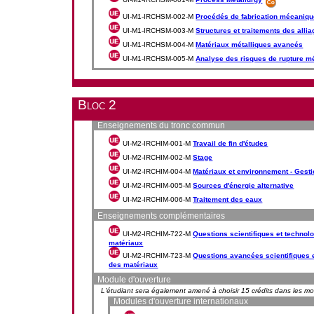
UI-M1-IRCHSM-002-M
Procédés de fabrication mécaniq
UI-M1-IRCHSM-003-M
Structures et traitements des alli
UI-M1-IRCHSM-004-M
Matériaux métalliques avancés
UI-M1-IRCHSM-005-M
Analyse des risques de rupture m
Bloc 2
Enseignements du tronc commun
UI-M2-IRCHIM-001-M
Travail de fin d'études
UI-M2-IRCHIM-002-M
Stage
UI-M2-IRCHIM-004-M
Matériaux et environnement - Gest
UI-M2-IRCHIM-005-M
Sources d'énergie alternative
UI-M2-IRCHIM-006-M
Traitement des eaux
Enseignements complémentaires
UI-M2-IRCHIM-722-M
Questions scientifiques et technol
matériaux
UI-M2-IRCHIM-723-M
Questions avancées scientifiques 
des matériaux
Module d'ouverture
L'étudiant sera également amené à choisir 15 crédits dans les m
Modules d'ouverture internationaux