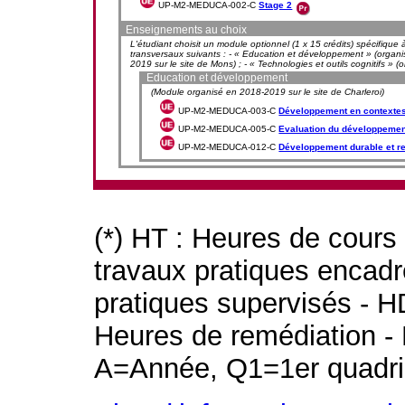
UP-M2-MEDUCA-002-C
Stage 2
Enseignements au choix
L'étudiant choisit un module optionnel (1 x 15 crédits) spécifique à
transversaux suivants : - « Education et développement » (organi
2019 sur le site de Mons) ; - « Technologies et outils cognitifs » 
Education et développement
(Module organisé en 2018-2019 sur le site de Charleroi)
UP-M2-MEDUCA-003-C
Développement en contexte
UP-M2-MEDUCA-005-C
Evaluation du développemen
UP-M2-MEDUCA-012-C
Développement durable et re
(*) HT : Heures de cours
travaux pratiques encad
pratiques supervisés - H
Heures de remédiation - 
A=Année, Q1=1er quadri