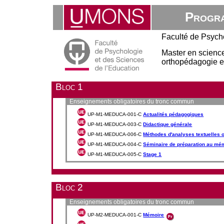
Progra
Faculté de Psych
Master en sciences
orthopédagogie et 
Bloc 1
Enseignements obligatoires du tronc commun
UP-M1-MEDUCA-001-C
Actualités pédagogiques
UP-M1-MEDUCA-003-C
Didactique générale
UP-M1-MEDUCA-006-C
Méthodes d'analyses textuelles o
UP-M1-MEDUCA-004-C
Séminaire de préparation au mé
UP-M1-MEDUCA-005-C
Stage 1
Bloc 2
Enseignements obligatoires du tronc commun
UP-M2-MEDUCA-001-C
Mémoire