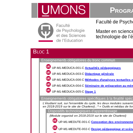
Progra
Faculté de Psych
Master en sciences
technologie de l'
Bloc 1
Enseignements obligatoires du tronc commun
UP-M1-MEDUCA-001-C
Actualités pédagogiques
UP-M1-MEDUCA-003-C
Didactique générale
UP-M1-MEDUCA-006-C
Méthodes d'analyses textuelles o
UP-M1-MEDUCA-004-C
Séminaire de préparation au mé
UP-M1-MEDUCA-005-C
Stage 1
Enseignements obligatoires spécifiques à la finalité spéc
L'étudiant suit, sur l'ensemble du cycle, les deux modules suivants
en 2018-2019 sur le site de Charleroi) ; * « Outils et médias de f
Dispositifs technologiques d'apprentissage
(Module organisé en 2018-2019 sur le site de Charleroi)
UP-M1-MEDUTE-001-C
Conception des environneme
UP-M1-MEDUTE-002-C
Design pédagogique et scéna