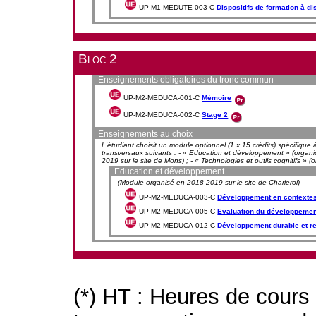
UP-M1-MEDUTE-003-C
Dispositifs de formation à d
Bloc 2
Enseignements obligatoires du tronc commun
UP-M2-MEDUCA-001-C
Mémoire
UP-M2-MEDUCA-002-C
Stage 2
Enseignements au choix
L'étudiant choisit un module optionnel (1 x 15 crédits) spécifique à
transversaux suivants : - « Education et développement » (organi
2019 sur le site de Mons) ; - « Technologies et outils cognitifs » 
Education et développement
(Module organisé en 2018-2019 sur le site de Charleroi)
UP-M2-MEDUCA-003-C
Développement en contexte
UP-M2-MEDUCA-005-C
Evaluation du développemen
UP-M2-MEDUCA-012-C
Développement durable et re
(*) HT : Heures de cours