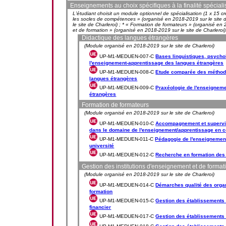
Enseignements au choix spécifiques à la finalité spécia
L'étudiant choisit un module optionnel de spécialisation (1 x 15 cr
les socles de compétences » (organisé en 2018-2019 sur le site 
le site de Charleroi) ; * « Formation de formateurs » (organisé en 
et de formation » (organisé en 2018-2019 sur le site de Charleroi)
Didactique des langues étrangères
(Module organisé en 2018-2019 sur le site de Charleroi)
UP-M1-MEDUEN-007-C
Bases linguistiques, psych
l'enseignement-apprentissage des langues étrangères
UP-M1-MEDUEN-008-C
Etude comparée des méthod
langues étrangères
UP-M1-MEDUEN-009-C
Praxéologie de l'enseignem
étrangères
Formation de formateurs
(Module organisé en 2018-2019 sur le site de Charleroi)
UP-M1-MEDUEN-010-C
Accompagnement et supervis
dans le domaine de l'enseignement/apprentissage en c
UP-M1-MEDUEN-011-C
Pédagogie de l'enseignement 
université
UP-M1-MEDUEN-012-C
Recherche en formation des
Gestion des institutions d'enseignement et de format
(Module organisé en 2018-2019 sur le site de Charleroi)
UP-M1-MEDUEN-014-C
Démarches qualité des orga
formation
UP-M1-MEDUEN-015-C
Gestion des établissements s
financier
UP-M1-MEDUEN-017-C
Gestion des établissements s