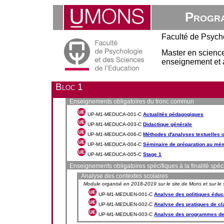
Progra
Faculté de Psych
Master en sciences
enseignement et a
Bloc 1
Enseignements obligatoires du tronc commun
UP-M1-MEDUCA-001-C
Actualités pédagogiques
UP-M1-MEDUCA-003-C
Didactique générale
UP-M1-MEDUCA-006-C
Méthodes d'analyses textuelles o
UP-M1-MEDUCA-004-C
Séminaire de préparation au mé
UP-M1-MEDUCA-005-C
Stage 1
Enseignements obligatoires spécifiques à la finalité spé
Analyse des contextes scolaires
Module organisé en 2018-2019 sur le site de Mons et sur le s
UP-M1-MEDUEN-001-C
Analyse des politiques éduc
UP-M1-MEDUEN-002-C
Analyse des pratiques de c
UP-M1-MEDUEN-003-C
Analyse des programmes de 