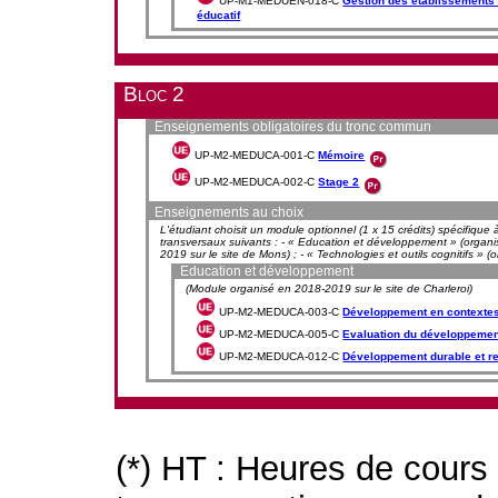
UP-M1-MEDUEN-018-C
Gestion des établissements 
éducatif
Bloc 2
Enseignements obligatoires du tronc commun
UP-M2-MEDUCA-001-C
Mémoire
UP-M2-MEDUCA-002-C
Stage 2
Enseignements au choix
L'étudiant choisit un module optionnel (1 x 15 crédits) spécifique à
transversaux suivants : - « Education et développement » (organi
2019 sur le site de Mons) ; - « Technologies et outils cognitifs » 
Education et développement
(Module organisé en 2018-2019 sur le site de Charleroi)
UP-M2-MEDUCA-003-C
Développement en contexte
UP-M2-MEDUCA-005-C
Evaluation du développemen
UP-M2-MEDUCA-012-C
Développement durable et re
(*) HT : Heures de cours