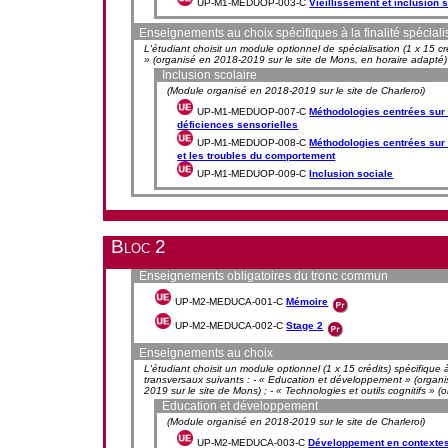
UP-M1-MEDUOP-003-C
Vieillissement et inclusion 
Enseignements au choix spécifiques à la finalité spécia
L'étudiant choisit un module optionnel de spécialisation (1 x 15 cr
» (organisé en 2018-2019 sur le site de Mons, en horaire adapté) ;
Inclusion scolaire
(Module organisé en 2018-2019 sur le site de Charleroi)
UP-M1-MEDUOP-007-C
Méthodologies centrées sur l
déficiences sensorielles
UP-M1-MEDUOP-008-C
Méthodologies centrées sur l
et les troubles du comportement
UP-M1-MEDUOP-009-C
Inclusion sociale
Bloc 2
Enseignements obligatoires du tronc commun
UP-M2-MEDUCA-001-C
Mémoire
UP-M2-MEDUCA-002-C
Stage 2
Enseignements au choix
L'étudiant choisit un module optionnel (1 x 15 crédits) spécifique à
transversaux suivants : - « Education et développement » (organi
2019 sur le site de Mons) ; - « Technologies et outils cognitifs » 
Education et développement
(Module organisé en 2018-2019 sur le site de Charleroi)
UP-M2-MEDUCA-003-C
Développement en contexte