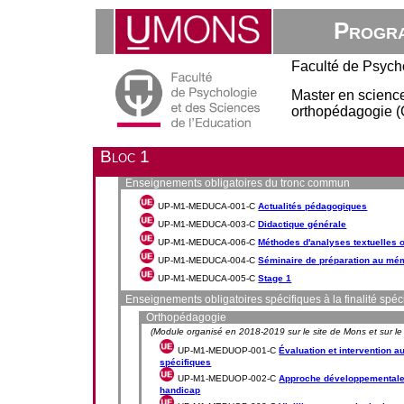
Progra
Faculté de Psych
Master en sciences
orthopédagogie (
Bloc 1
Enseignements obligatoires du tronc commun
UP-M1-MEDUCA-001-C
Actualités pédagogiques
UP-M1-MEDUCA-003-C
Didactique générale
UP-M1-MEDUCA-006-C
Méthodes d'analyses textuelles o
UP-M1-MEDUCA-004-C
Séminaire de préparation au mé
UP-M1-MEDUCA-005-C
Stage 1
Enseignements obligatoires spécifiques à la finalité spé
Orthopédagogie
(Module organisé en 2018-2019 sur le site de Mons et sur le 
UP-M1-MEDUOP-001-C
Évaluation et intervention 
spécifiques
UP-M1-MEDUOP-002-C
Approche développementale 
handicap