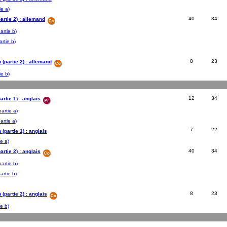
ie a)
40
34
artie 2) : allemand
artie b)
artie b)
8
23
n (partie 2) : allemand
ie b)
12
34
artie 1) : anglais
partie a)
artie a)
7
22
n (partie 1) : anglais
ie a)
40
34
artie 2) : anglais
partie b)
artie b)
8
23
n (partie 2) : anglais
ie b)