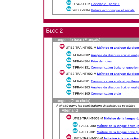
D-SCJU-125
Sociologie - partie 1
W-DDIV-004
Histoire économique et sociale
Bloc 2
Langue de base (Français)
UT-B2-TRAINT-051-M
Maîtrise et analyse du discou
T-FRAN-302
Analyse du discours écrit et oral (
T-FRAN-304
Prise de notes
T-FRAN-351
Communication écrite et questions
UT-B2-TRAINT-002-M
Maîtrise et analyse du discou
T-FRAN-301
Communication écrite et synthèse 
T-FRAN-303
Analyse du discours écrit et oral (
T-FRAN-305
Communication orale
Langues (2 au choix)
A choisir parmi les combinaisons linguistiques possibles
Allemand
UT-B2-TRAINT-052-M
Maîtrise de la langue (p
T-ALLE-300
Maîtrise de la langue écrite (p
T-ALLE-301
Maîtrise de la langue orale (p
UT-B2-TRAINT-053-M
Initiation à la traductio