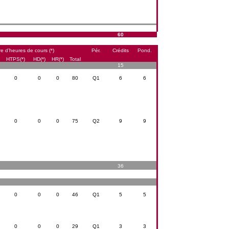
60
 d’heures de cours (*)
Pér.
Crédits
Pond.
HTPS(*)
HD(*)
HR(*)
Total
15
0
0
0
80
Q1
6
6
0
0
0
75
Q2
9
9
36
0
0
0
46
Q1
5
5
0
0
0
29
Q1
3
3