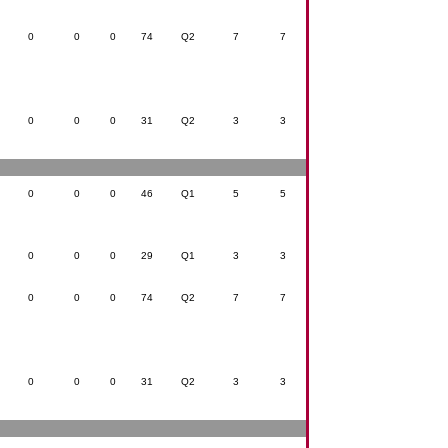
0
0
0
74
Q2
7
7
0
0
0
31
Q2
3
3
0
0
0
46
Q1
5
5
0
0
0
29
Q1
3
3
0
0
0
74
Q2
7
7
0
0
0
31
Q2
3
3