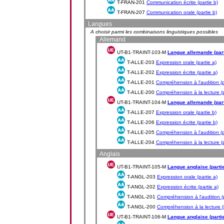
T-FRAN-201
Communication écrite (partie b)
T-FRAN-207
Communication orale (partie b)
Langues
A choisir parmi les combinaisons linguistiques possibles
Allemand
UT-B1-TRAINT-103-M
Langue allemande (part
T-ALLE-203
Expression orale (partie a)
T-ALLE-202
Expression écrite (partie a)
T-ALLE-201
Compréhension à l'audition (p
T-ALLE-200
Compréhension à la lecture (p
UT-B1-TRAINT-104-M
Langue allemande (part
T-ALLE-207
Expression orale (partie b)
T-ALLE-206
Expression écrite (partie b)
T-ALLE-205
Compréhension à l'audition (p
T-ALLE-204
Compréhension à la lecture (p
Anglais
UT-B1-TRAINT-105-M
Langue anglaise (partie
T-ANGL-203
Expression orale (partie a)
T-ANGL-202
Expression écrite (partie a)
T-ANGL-201
Compréhension à l'audition (p
T-ANGL-200
Compréhension à la lecture (p
UT-B1-TRAINT-106-M
Langue anglaise (partie