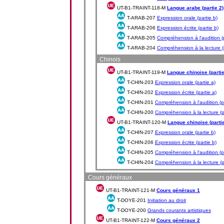
UT-B1-TRAINT-118-M
Langue arabe (partie 2)
T-ARAB-207
Expression orale (partie b)
T-ARAB-206
Expression écrite (partie b)
T-ARAB-205
Compréhension à l'audition (p
T-ARAB-204
Compréhension à la lecture (p
Chinois
UT-B1-TRAINT-119-M
Langue chinoise (partie
T-CHIN-203
Expression orale (partie a)
T-CHIN-202
Expression écrite (partie a)
T-CHIN-201
Compréhension à l'audition (pa
T-CHIN-200
Compréhension à la lecture (p
UT-B1-TRAINT-120-M
Langue chinoise (partie
T-CHIN-207
Expression orale (partie b)
T-CHIN-206
Expression écrite (partie b)
T-CHIN-205
Compréhension à l'audition (pa
T-CHIN-204
Compréhension à la lecture (p
Cours généraux
UT-B1-TRAINT-121-M
Cours généraux 1
T-DOYE-201
Initiation au droit
T-DOYE-200
Grands courants artistiques
UT-B1-TRAINT-122-M
Cours généraux 2