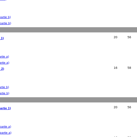
artie b)
artie b)
20
56
 1)
rtie a)
rtie a)
16
58
 2)
rtie b)
rtie b)
20
56
artie 1)
artie a)
artie a)