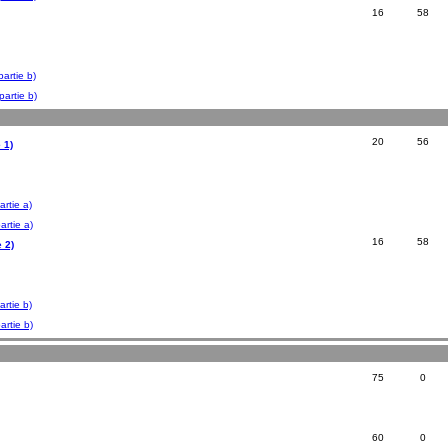
16
58
artie b)
artie b)
20
56
 1)
rtie a)
artie a)
16
58
 2)
rtie b)
artie b)
75
0
60
0