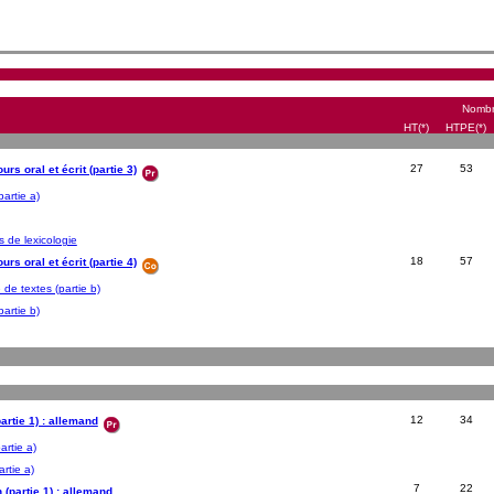
Nombre
HT(*)
HTPE(*)
27
53
rs oral et écrit (partie 3)
partie a)
 de lexicologie
18
57
rs oral et écrit (partie 4)
de textes (partie b)
partie b)
12
34
artie 1) : allemand
artie a)
artie a)
7
22
n (partie 1) : allemand