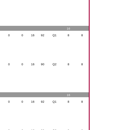
16
0
0
16
92
Q1
8
8
0
0
16
90
Q2
8
8
16
0
0
16
92
Q1
8
8