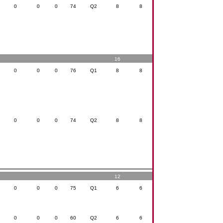
0
0
0
74
Q2
8
8
16
0
0
0
76
Q1
8
8
0
0
0
74
Q2
8
8
12
0
0
0
75
Q1
6
6
0
0
0
60
Q2
6
6