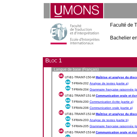
Faculté de T
Bachelier en
Bloc 1
Langue de base (Français)
UT-B1-TRAINT-150-M
Maîtrise et analyse du discou
T-FRAN-202
Analyse de textes (partie a)
T-FRAN-204
Grammaire française raisonnée (pa
UT-B1-TRAINT-151-M
Communication orale et écrit
T-FRAN-200
Communication écrite (partie a)
T-FRAN-206
Communication orale (partie a)
UT-B1-TRAINT-152-M
Maîtrise et analyse du discou
T-FRAN-203
Analyse de textes (partie b)
T-FRAN-205
Grammaire française raisonnée (pa
UT-B1-TRAINT-153-M
Communication orale et écrit