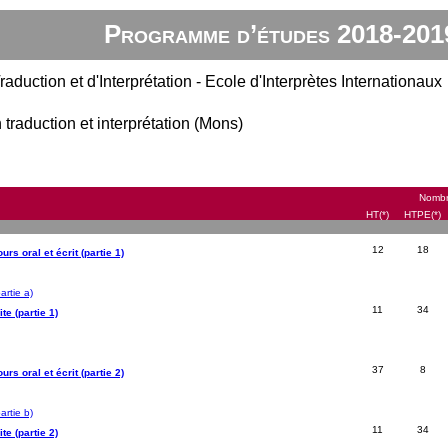
Programme d’études 2018-201
raduction et d'Interprétation - Ecole d'Interprètes Internationaux
 traduction et interprétation (Mons)
Nombre
HT(*)
HTPE(*)
12
18
rs oral et écrit (partie 1)
rtie a)
11
34
e (partie 1)
37
8
rs oral et écrit (partie 2)
rtie b)
11
34
e (partie 2)