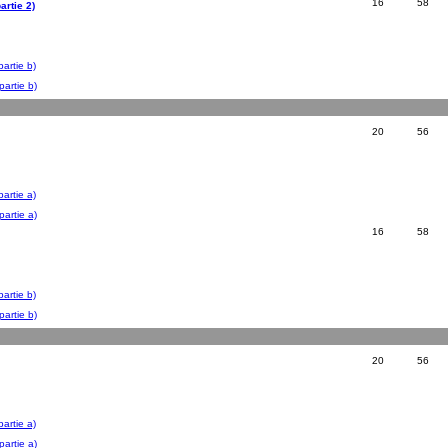
16
58
artie 2)
artie b)
artie b)
20
56
artie a)
artie a)
16
58
artie b)
artie b)
20
56
artie a)
artie a)