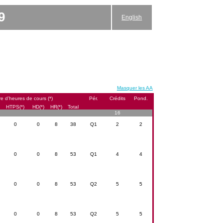
9
English
Masquer les AA
 d’heures de cours (*)
Pér.
Crédits
Pond.
HTPS(*)
HD(*)
HR(*)
Total
16
0
0
8
38
Q1
2
2
0
0
8
53
Q1
4
4
0
0
8
53
Q2
5
5
0
0
8
53
Q2
5
5