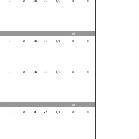
0
0
16
90
Q2
8
8
16
0
0
16
92
Q1
8
8
0
0
16
90
Q2
8
8
16
0
0
0
76
Q1
8
8