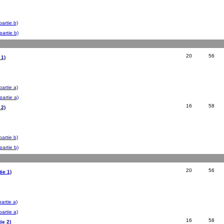
artie b)
artie b)
20
56
 1)
artie a)
artie a)
16
58
 2)
artie b)
artie b)
20
56
ie 1)
artie a)
artie a)
16
58
ie 2)